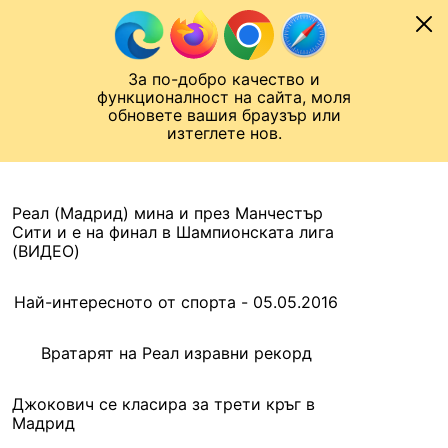
Към съдържанието
МОБИЛ
За по-добро качество и
Шампионска лига
Лига Европа
Лига на Конференциите
функционалност на сайта, моля
ЧАЛО
АРХИВ
обновете вашия браузър или
изтеглете нов.
АРХИВ. 2016, 5 МАЙ
Назад
Реал (Мадрид) мина и през Манчестър
Сити и е на финал в Шампионската лига
(ВИДЕО)
Най-интересното от спорта - 05.05.2016
Вратарят на Реал изравни рекорд
Джокович се класира за трети кръг в
Мадрид