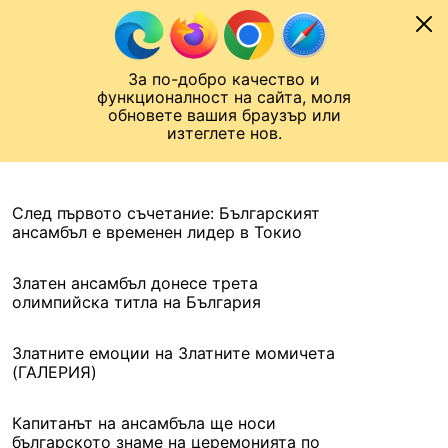
Към съдържанието
МОБИЛ
За по-добро качество и
Шампионска лига
Лига Европа
Лига на Конференциите
функционалност на сайта, моля
ЧАЛО
АРХИВ
обновете вашия браузър или
изтеглете нов.
АРХИВ. 2021, 8 АВГУСТ
Назад
След първото съчетание: Българският
ансамбъл е временен лидер в Токио
Златен ансамбъл донесе трета
олимпийска титла на България
Златните емоции на Златните момичета
(ГАЛЕРИЯ)
Капитанът на ансамбъла ще носи
българското знаме на церемонията по