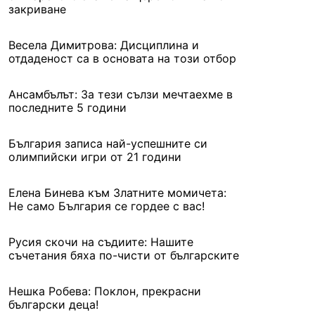
закриване
Весела Димитрова: Дисциплина и
отдаденост са в основата на този отбор
Ансамбълът: За тези сълзи мечтаехме в
последните 5 години
България записа най-успешните си
олимпийски игри от 21 години
Елена Бинева към Златните момичета:
Не само България се гордее с вас!
Русия скочи на съдиите: Нашите
съчетания бяха по-чисти от българските
Нешка Робева: Поклон, прекрасни
български деца!