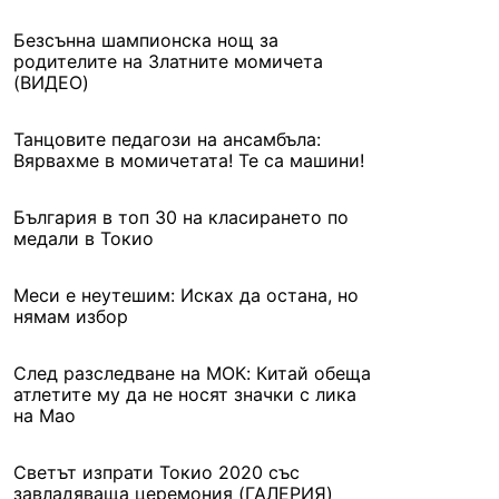
Безсънна шампионска нощ за
родителите на Златните момичета
(ВИДЕО)
Танцовите педагози на ансамбъла:
Вярвахме в момичетата! Те са машини!
България в топ 30 на класирането по
медали в Токио
Меси е неутешим: Исках да остана, но
нямам избор
След разследване на МОК: Китай обеща
атлетите му да не носят значки с лика
на Мао
Светът изпрати Токио 2020 със
завладяваща церемония (ГАЛЕРИЯ)