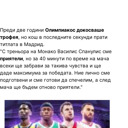
Преди две години
Олимпиакос докосваше
трофея
, но кош в последните секунди прати
титлата в Мадрид.
"С треньора на Монако Василис Спанулис сме
приятели
, но за 40 минути по време на мача
всеки ще забрави за такива чувства и ще
даде максимума за победата. Ние лично сме
подготвени и сме готови да спечелим, а след
мача ще бъдем отново приятели."