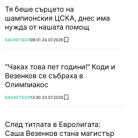
Тя беше сърцето на
шампионския ЦСКА, днес има
нужда от нашата помощ
ПОВЕЧЕ ОТ
БАСКЕТБОЛ
09:01 24.07.2026
add favorites
"Чаках това пет години!" Коди и
Везенков се събраха в
Олимпиакос
ПОВЕЧЕ ОТ
БАСКЕТБОЛ
13:30 23.07.2026
add favorites
След титлата в Евролигата:
Саша Везенков стана магистър