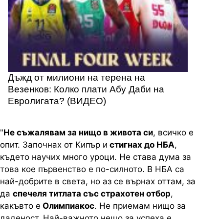
Дъжд от милиони на терена на
Везенков: Колко плати Абу Даби на
Евролигата? (ВИДЕО)
"
Не съжалявам за нищо в живота си
, всичко е
опит. Започнах от Кипър и
стигнах до НБА
,
където научих много уроци. Не става дума за
това кое първенство е по-силното. В НБА са
най-добрите в света, но аз се върнах оттам, за
да
спечеля титлата със страхотен отбор
,
какъвто е
Олимпиакос
. Не приемам нищо за
даденост. Най-важното нещо за успеха е