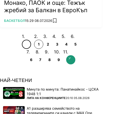
Монако, ПАОК и още: Тежък
жребий за Балкан в ЕвроКъп
ПОВЕЧЕ ОТ
БАСКЕТБОЛ
15:29 08.07.2026
add favorites
1
2
3
4
5
6
7
8
9
НАЙ-ЧЕТЕНИ
Минута по минута: Панатинайкос - ЦСКА
1948 1:1
ПОВЕЧЕ ОТ
ЛИГА НА КОНФЕРЕНЦИИТЕ
20:10 05.08.2026
А1 разширява семейството на
телевизионните си канали с MAX One