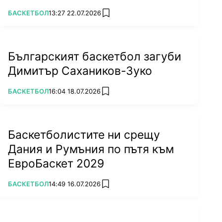
ПОВЕЧЕ ОТ
БАСКЕТБОЛ
13:27 22.07.2026
add favorites
Българският баскетбол загуби
Димитър Сахаников-Зуко
ПОВЕЧЕ ОТ
БАСКЕТБОЛ
16:04 18.07.2026
add favorites
Баскетболистите ни срещу
Дания и Румъния по пътя към
ЕвроБаскет 2029
ПОВЕЧЕ ОТ
БАСКЕТБОЛ
14:49 16.07.2026
add favorites