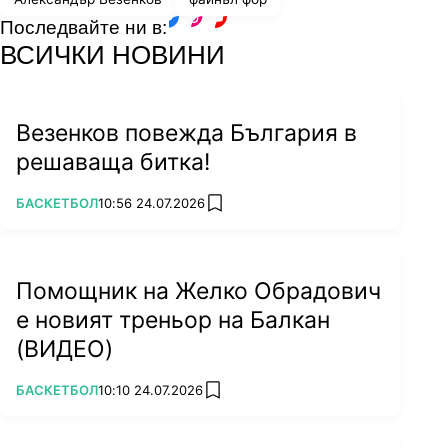
Последвайте ни в:
facebook
instagram
youtube
ВСИЧКИ НОВИНИ
Везенков повежда България в
решаваща битка!
ПОВЕЧЕ ОТ
БАСКЕТБОЛ
10:56 24.07.2026
add favorites
Помощник на Желко Обрадович
е новият треньор на Балкан
(ВИДЕО)
ПОВЕЧЕ ОТ
БАСКЕТБОЛ
10:10 24.07.2026
add favorites