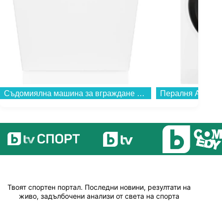
Съдомиялна машина за вграждане Gorenje GV643D90 , 16 комплекта, 600 Ш, мм, D...
Твоят спортен портал. Последни новини, резултати на
живо, задълбочени анализи от света на спорта