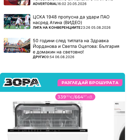
ПОВЕЧЕ ОТ
ADVERTORIAL
16:02 20.05.2026
ЦСКА 1948 пропусна да удари ПАО
насред Атина (ВИДЕО)
ПОВЕЧЕ ОТ
ЛИГА НА КОНФЕРЕНЦИИТЕ
23:26 05.08.2026
50 години след титлата на Здравка
Йорданова и Светла Оцетова: България
е домакин на световно!
ПОВЕЧЕ ОТ
ДРУГИ
09:54 06.08.2026
РАЗГЛЕДАЙ БРОШУРАТА
339
99
€
/
664
97
лв.