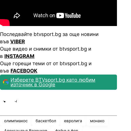
Последвайте btvsport.bg за още новини
във
VIBER
Още видео и снимки от btvsport.bg и
в
INSTAGRAM
Още горещи теми от от btvsport.bg и
във
FACEBOOK
Изберете BTVsport.bg като любим
източник в Google
Share
save
олимпиакос
баскетбол
евролига
монако
Александър Везенков
файнъл фор