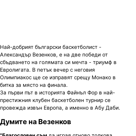
на две победи от мечтаната
титла
Най-добрият български баскетболист -
Александър Везенков, е на две победи от
сбъдването на голямата си мечта - триумф в
Евролигата. В петък вечер с неговия
Олимпиакос ще се изправят срещу Монако в
битка за място на финала.
За първи път в историята Файнъл Фор в най-
престижния клубен баскетболен турнир се
провежда извън Европа, а именно в Абу Даби.
Думите на Везенков
"Благословен съм
да играя отново толкова