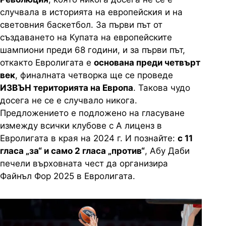
случвала в историята на европейския и на
световния баскетбол. За първи път от
създаването на Купата на европейските
шампиони преди 68 години, и за първи път,
откакто Евролигата е
основана преди четвърт
век
, финалната четворка ще се проведе
ИЗВЪН територията на Европа
. Такова чудо
досега не се е случвало никога.
Предложението е подложено на гласуване
измежду всички клубове с А лиценз в
Евролигата в края на 2024 г. И познайте:
с 11
гласа „за“ и само 2 гласа „против“
, Абу Даби
печели върховната чест да организира
Файнъл Фор 2025 в Евролигата.