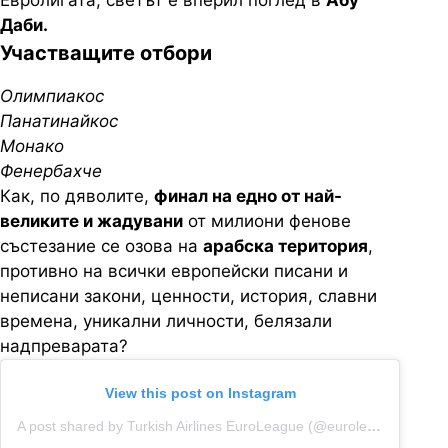
Евролигата, светът е вперил поглед в
Абу
Даби.
Участващите отбори
Олимпиакос
Панатинайкос
Монако
Фенербахче
Как, по дяволите,
финал на едно от най-
великите и жадувани
от милиони фенове
състезание се озова на
арабска територия
,
противно на всички европейски писани и
неписани закони, ценности, история, славни
времена, уникални личности, белязали
надпреварата?
View this post on Instagram
A post shared by Turkish Airlines EuroLeague (@euroleague)