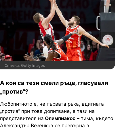
Снимка: Getty Images
А кои са тези смели ръце, гласували
„против“?
Любопитното е, че първата ръка, вдигната
„против“ при това допитване, е тази на
представителя на
Олимпиакос
– тима, където
Александър Везенков се превърна в