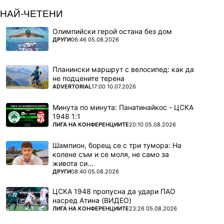
НАЙ-ЧЕТЕНИ
Олимпийски герой остана без дом
ПОВЕЧЕ ОТ
ДРУГИ
06:46 05.08.2026
Планински маршрут с велосипед: как да
не подцените терена
ПОВЕЧЕ ОТ
ADVERTORIAL
17:00 10.07.2026
Минута по минута: Панатинайкос - ЦСКА
1948 1:1
ПОВЕЧЕ ОТ
ЛИГА НА КОНФЕРЕНЦИИТЕ
20:10 05.08.2026
Шампион, борещ се с три тумора: На
колене съм и се моля, не само за
живота си...
ПОВЕЧЕ ОТ
ДРУГИ
08:40 05.08.2026
ЦСКА 1948 пропусна да удари ПАО
насред Атина (ВИДЕО)
ПОВЕЧЕ ОТ
ЛИГА НА КОНФЕРЕНЦИИТЕ
23:26 05.08.2026