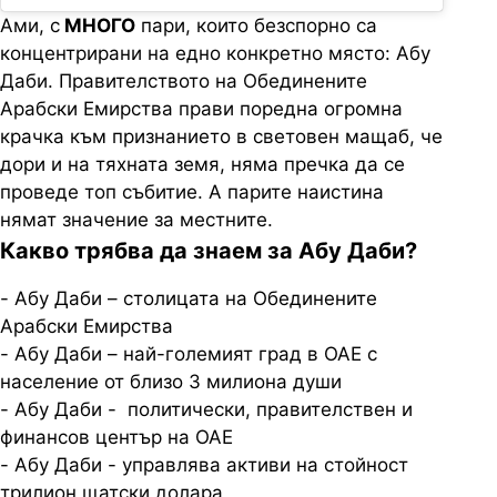
Ами, с
МНОГО
пари, които безспорно са
концентрирани на едно конкретно място: Абу
Даби. Правителството на Обединените
Арабски Емирства прави поредна огромна
крачка към признанието в световен мащаб, че
дори и на тяхната земя, няма пречка да се
проведе топ събитие. А парите наистина
нямат значение за местните.
Какво трябва да знаем за Абу Даби?
- Абу Даби – столицата на Обединените
Арабски Емирства
- Абу Даби – най-големият град в ОАЕ с
население от близо 3 милиона души
- Абу Даби - политически, правителствен и
финансов център на ОАЕ
- Абу Даби - управлява активи на стойност
трилион щатски долара