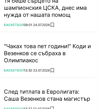
Тя беше сърцето на
шампионския ЦСКА, днес има
нужда от нашата помощ
ПОВЕЧЕ ОТ
БАСКЕТБОЛ
09:01 24.07.2026
add favorites
"Чаках това пет години!" Коди и
Везенков се събраха в
Олимпиакос
ПОВЕЧЕ ОТ
БАСКЕТБОЛ
13:30 23.07.2026
add favorites
След титлата в Евролигата:
Саша Везенков стана магистър
ПОВЕЧЕ ОТ
БАСКЕТБОЛ
13:27 22.07.2026