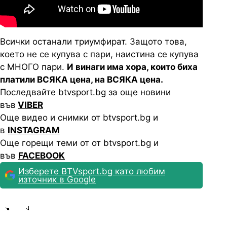
Всички останали триумфират. Защото това,
което не се купува с пари, наистина се купува
с МНОГО пари.
И винаги има хора, които биха
платили ВСЯКА цена, на ВСЯКА цена.
Последвайте btvsport.bg за още новини
във
VIBER
Още видео и снимки от btvsport.bg и
в
INSTAGRAM
Още горещи теми от от btvsport.bg и
във
FACEBOOK
Изберете BTVsport.bg като любим
източник в Google
Share
save