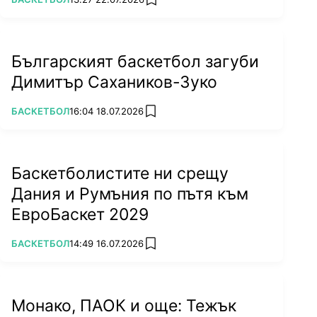
add favorites
Българският баскетбол загуби
Димитър Сахаников-Зуко
ПОВЕЧЕ ОТ
БАСКЕТБОЛ
16:04 18.07.2026
add favorites
Баскетболистите ни срещу
Дания и Румъния по пътя към
ЕвроБаскет 2029
ПОВЕЧЕ ОТ
БАСКЕТБОЛ
14:49 16.07.2026
add favorites
Монако, ПАОК и още: Тежък