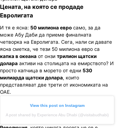
Цената, на която се продаде
Евролигата
И тя е ясна:
50 милиона евро
само, за да
може Абу Даби да приеме финалната
четворка на Евролигата. Сега, нали си давате
ясна сметка, че тези 50 милиона евро са
капка в океана
от онзи
трилион щатски
долара
активи на столицата на емирството? И
просто капчица в морето от едни
530
милиарда щатски долара
, които
представляват две трети от икономиката на
ОАЕ.
View this post on Instagram
A post shared by Experience Abu Dhabi (@visitabudhabi)
Революция
, която никога досега не се е