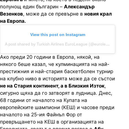
полунощ един българин –
Александър
Везенков
, може да се превърне в
новия крал
на Европа.
View this post on Instagram
A post shared by Turkish Airlines EuroLeague (@euroleague)
Ако преди 20 години в Европа, някой, на
някого беше казал, че кулминацията на най-
престижния и най-стария баскетболен турнир
на клубно ниво в историята може да се състои
не на Стария континент, а в Близкия Изток
,
сигурно щяха да го затворят в лудница. Днес,
68 години от началото на Купата на
европейските шампиони (КЕШ) и часове преди
началото на 25-ия Файнъл Фор от
превръщането на КЕШ в организацията на