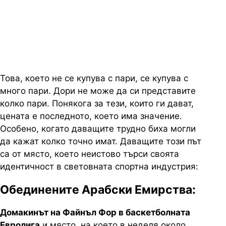
турнира през 1966 г. финалите ще
се играят извън Европа
Това, което не се купува с пари, се купува с
много пари. Дори не може да си представите
колко пари. Понякога за тези, които ги дават,
цената е последното, което има значение.
Особено, когато даващите трудно биха могли
да кажат колко точно имат. Даващите този път
са от място, което неистово търси своята
идентичност в световната спортна индустрия:
Обединените Арабски Емирства:
Домакинът на Файнъл Фор в баскетболната
Евролига
и място, на което в неделя около