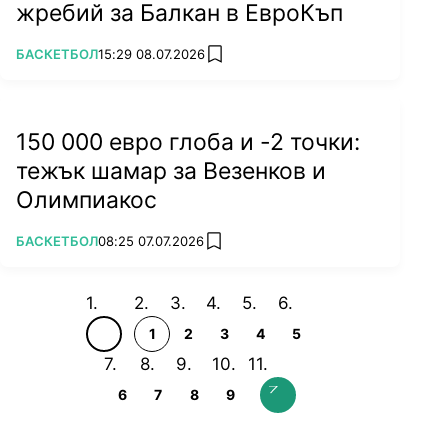
жребий за Балкан в ЕвроКъп
ПОВЕЧЕ ОТ
БАСКЕТБОЛ
15:29 08.07.2026
add favorites
150 000 евро глоба и -2 точки:
тежък шамар за Везенков и
Олимпиакос
ПОВЕЧЕ ОТ
БАСКЕТБОЛ
08:25 07.07.2026
add favorites
1
2
3
4
5
6
7
8
9