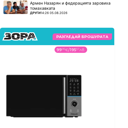
Армен Назарян и федерацията заровиха
томахавката
ПОВЕЧЕ ОТ
ДРУГИ
14:26 05.08.2026
РАЗГЛЕДАЙ БРОШУРАТА
29
99
€
/
58
66
лв.