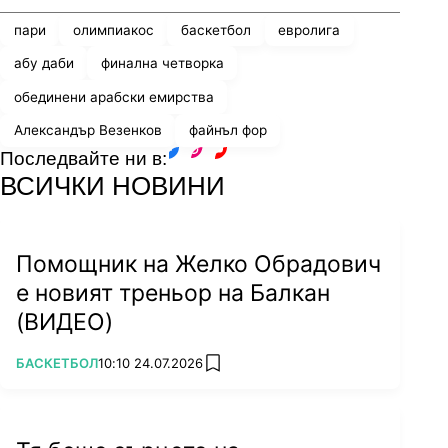
пари
олимпиакос
баскетбол
евролига
абу даби
финална четворка
обединени арабски емирства
Александър Везенков
файнъл фор
Последвайте ни в:
facebook
instagram
youtube
ВСИЧКИ НОВИНИ
Помощник на Желко Обрадович
е новият треньор на Балкан
(ВИДЕО)
ПОВЕЧЕ ОТ
БАСКЕТБОЛ
10:10 24.07.2026
add favorites