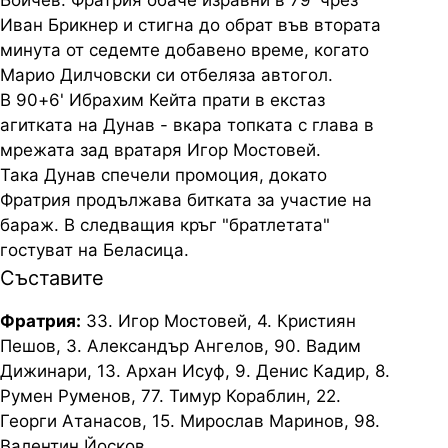
Бойчев. Фратрия обаче изравни в 79' чрез
Иван Брикнер и стигна до обрат във втората
минута от седемте добавено време, когато
Марио Дилчовски си отбеляза автогол.
В 90+6' Ибрахим Кейта прати в екстаз
агитката на Дунав - вкара топката с глава в
мрежата зад вратаря Игор Мостовей.
Така Дунав спечели промоция, докато
Фратрия продължава битката за участие на
бараж. В следващия кръг "братлетата"
гостуват на Беласица.
Съставите
Фратрия:
33. Игор Мостовей, 4. Кристиян
Пешов, 3. Александър Ангелов, 90. Вадим
Дижинари, 13. Архан Исуф, 9. Денис Кадир, 8.
Румен Руменов, 77. Тимур Кораблин, 22.
Георги Атанасов, 15. Мирослав Маринов, 98.
Валентин Йосков