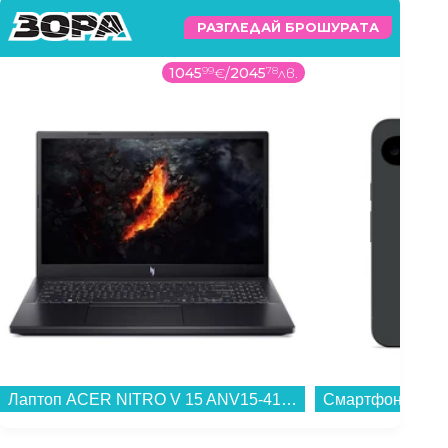
РАЗГЛЕДАЙ БРОШУРАТА
1045
99
€
/
2045
78
лв.
Лаптоп ACER NITRO V 15 ANV15-41-R06X NH.QSGEX.004 , 1000GB SSD , 15.60 , 16 , AMD Ryzen 7 7735HS OCTA CORE , NVIDIA GeForce RTX 4050 6GB GDDR6...