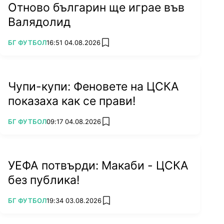
Отново българин ще играе във
Валядолид
ПОВЕЧЕ ОТ
БГ ФУТБОЛ
16:51 04.08.2026
add favorites
Чупи-купи: Феновете на ЦСКА
показаха как се прави!
ПОВЕЧЕ ОТ
БГ ФУТБОЛ
09:17 04.08.2026
add favorites
УЕФА потвърди: Макаби - ЦСКА
без публика!
ПОВЕЧЕ ОТ
БГ ФУТБОЛ
19:34 03.08.2026
add favorites