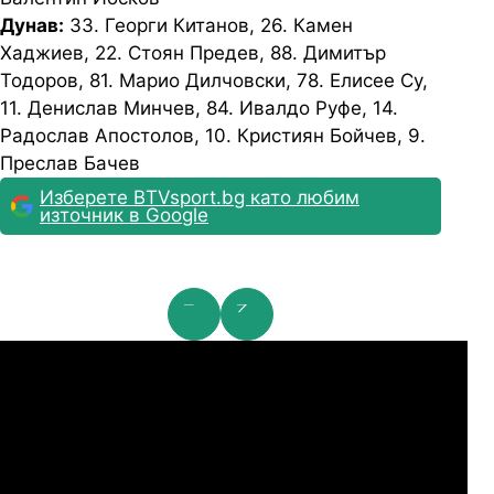
Дунав:
33. Георги Китанов, 26. Камен
Хаджиев, 22. Стоян Предев, 88. Димитър
Тодоров, 81. Марио Дилчовски, 78. Елисее Су,
11. Денислав Минчев, 84. Ивалдо Руфе, 14.
Радослав Апостолов, 10. Кристиян Бойчев, 9.
Преслав Бачев
Изберете BTVsport.bg като любим
източник в Google
мпионска лига: 2nd Qualifying Round
Ша
07.2026
19:00
04.
Арарат-Армениа
Шамрок Роувърс