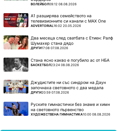
ПОВЕЧЕ ОТ
ВОЛЕЙБОЛ
09:12 08.08.2026
А1 разширява семейството на
телевизионните си канали с MAX One
ПОВЕЧЕ ОТ
ADVERTORIAL
16:02 20.05.2026
Два месеца след сватбата с Етиен: Ралф
Шумахер стана дядо
ПОВЕЧЕ ОТ
ДРУГИ
17:08 07.08.2026
Стана ясно какво е погубило ас от НБА
ПОВЕЧЕ ОТ
БАСКЕТБОЛ
23:24 08.08.2026
Джудистите ни със синдром на Даун
започнаха световното с два медала
ПОВЕЧЕ ОТ
ДРУГИ
20:59 07.08.2026
Руските гимнастички без знаме и химн
на световното първенство
ПОВЕЧЕ ОТ
ХУДОЖЕСТВЕНА ГИМНАСТИКА
10:00 08.08.2026