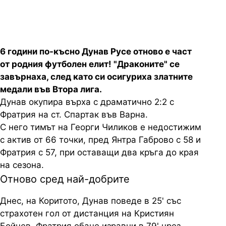
6 години по-късно Дунав Русе отново е част
от родния футболен елит! "Драконите" се
завърнаха, след като си осигуриха златните
медали във Втора лига.
Дунав окупира върха с драматично 2:2 с
Фратрия на ст. Спартак във Варна.
С него тимът на Георги Чиликов е недостижим
с актив от 66 точки, пред Янтра Габрово с 58 и
Фратрия с 57, при оставащи два кръга до края
на сезона.
Отново сред най-добрите
Днес, на Коритото, Дунав поведе в 25' със
страхотен гол от дистанция на Кристиян