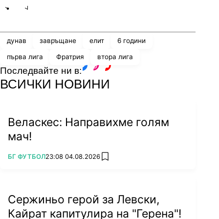
Share
save
дунав
завръщане
елит
6 години
първа лига
Фратрия
втора лига
Последвайте ни в:
facebook
instagram
youtube
ВСИЧКИ НОВИНИ
Веласкес: Направихме голям
мач!
ПОВЕЧЕ ОТ
БГ ФУТБОЛ
23:08 04.08.2026
add favorites
Сержиньо герой за Левски,
Кайрат капитулира на "Герена"!