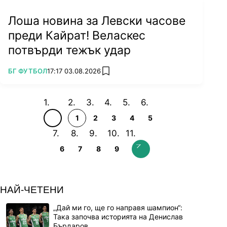
Лоша новина за Левски часове
преди Кайрат! Веласкес
потвърди тежък удар
ПОВЕЧЕ ОТ
БГ ФУТБОЛ
17:17 03.08.2026
add favorites
1
2
3
4
5
6
7
8
9
НАЙ-ЧЕТЕНИ
„Дай ми го, ще го направя шампион“:
Така започва историята на Денислав
Бърдаров