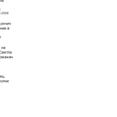
на
6
8.2026
Дончич
ние в
6
 на
Светла
домакин
рец
болни