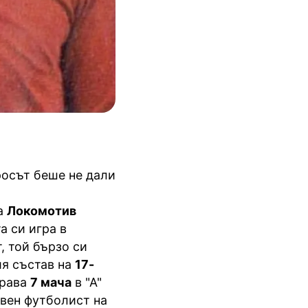
росът беше не дали
а
Локомотив
а си игра в
, той бързо си
ия състав на
17-
грава
7 мача
в "А"
овен футболист на