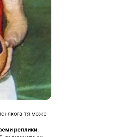
понякога тя може
раеми реплики
,