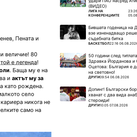
удари ПАО насред Ати
(ВИДЕО)
ПОВЕЧЕ ОТ
ЛИГА НА
23:2
КОНФЕРЕНЦИИТЕ
05.0
Бившата годеница на 
взе изненадващо реше
енев, Пената и
съдебната битка
ПОВЕЧЕ ОТ
БАСКЕТБОЛ
22:16 06.08.202
ни величие! 80
50 години след титлата
Здравка Йорданова и 
е
той е легенда
!
Оцетова: България е 
 юли
. Баща му е на
на световно!
ПОВЕЧЕ ОТ
ДРУГИ
09:54 06.08.2026
ва и
актът му за
ма като рождена.
Допинг! Български бо
 малкото село
хванат с два вида ана
стероиди!
 кариера никога не
ПОВЕЧЕ ОТ
ДРУГИ
10:05 07.08.2026
нелките само на