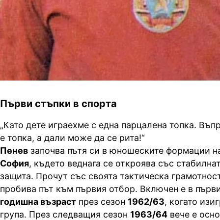
Първи стъпки в спорта
„Като дете играехме с една парцалена топка. Въп
е топка, а дали може да се рита!“
Пенев
започва пътя си в юношеските формации н
София
, където веднага се откроява със стабилнат
защита. Прочут със своята тактическа грамотност
пробива път към първия отбор. Включен е в първ
годишна възраст
през сезон
1962/63
, когато изи
група. През следващия сезон
1963/64
вече е осн