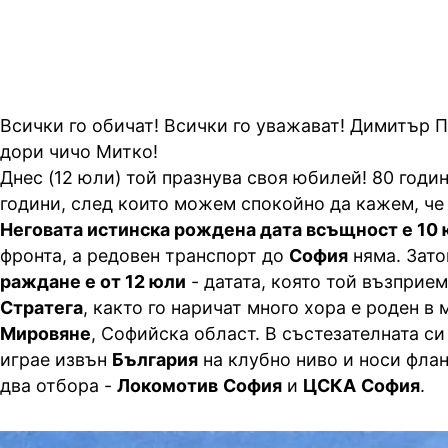
Всички го обичат! Всички го уважават! Димитър П
дори чичо Митко!
Днес (12 юли) той празнува своя юбилей! 80 годи
години, след които можем спокойно да кажем, ч
Неговата истинска рождена дата всъщност е 10
фронта, а редовен транспорт до
София
няма. Зато
раждане е от 12 юли
- датата, която той възприе
Стратега
, както го наричат много хора е роден в
Мировяне
, Софийска област. В състезателната си
играе извън
България
на клубно ниво и носи фла
два отбора -
Локомотив
София
и
ЦСКА
София
.