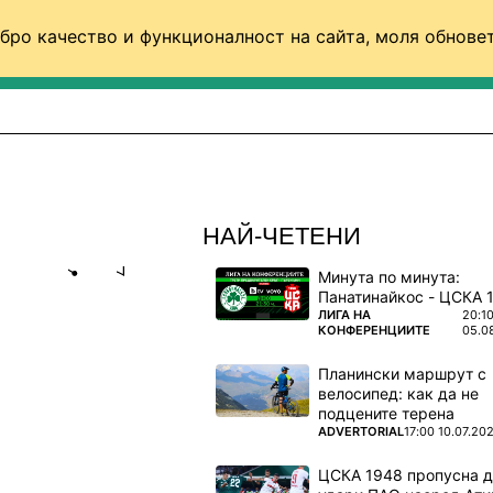
бро качество и функционалност на сайта, моля обновет
ФУТБОЛ (СВЯТ)
БАСКЕТБОЛ
ВОЛЕЙБОЛ
НАЙ-ЧЕТЕНИ
Минута по минута:
Share
save
ПОВЕЧЕ ОТ
ЛИГА НА
20:1
КОНФЕРЕНЦИИТЕ
05.0
ДИМИТЪР
Планински маршрут с
велосипед: как да не
подцените терена
щати и
ПОВЕЧЕ ОТ
ADVERTORIAL
17:00 10.07.20
ЦСКА 1948 пропусна 