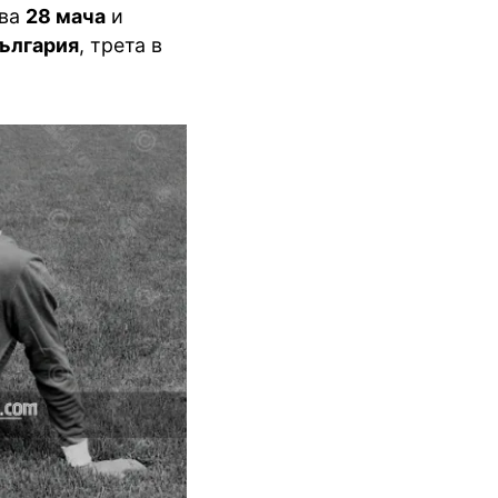
ава
28 мача
и
ългария
, трета в