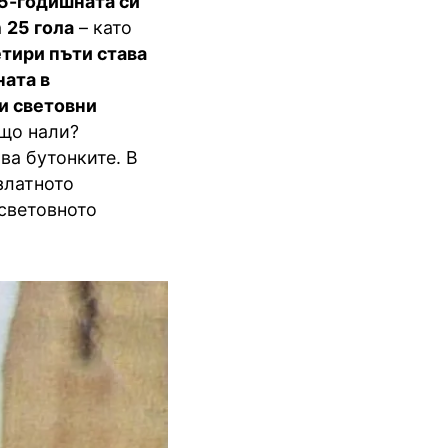
5-годишната си
а
25 гола
– като
тири пъти става
ната в
ри световни
ащо нали?
ва бутонките. В
златното
световното