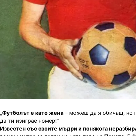
„
Футболът е като жена
– можеш да я обичаш, но 
да ти изиграе номер!“
Известен със своите мъдри и понякога неразби