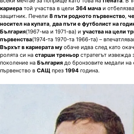
всеки мечтае за поприще като това на
Пената
. В
1
кариера
той участва в цели
364 мача
и отбелязв
защитник. Печели
8 пъти родното първенство
,
че
носител на купата
,
два пъти е футболист на годи
България
(1967-ма и 1971-ва) и
участва на цели т
първенства
(1974-та 1970-та 1966-та) – впечатляв
Върхът в кариерата му
обаче идва след като окач
ролята си на
старши треньор
стратегът извежда 
поколение на
България
до бронзовите медали на 
първенство в
САЩ
през
1994
година.