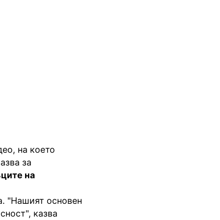
ео, на което
азва за
ците на
а. "Нашият основен
сност", казва