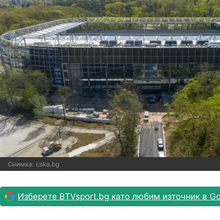
Снимка: cska.bg
Изберете BTVsport.bg като любим източник в Go