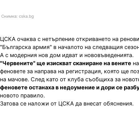
Снимка: cska.bg
ЦСКА очаква с нетърпение откриването на ренов
"Българска армия" в началото на следващия сезо
А с модерния нов дом идват и нововъведенията.
"Червените" ще изискват сканиране на вените
на
феновете за направа на регистрация, която ще п
на мачове. След като от клуба съобщиха за новот
феновете останаха в недоумение и дори се разб
новото правило.
Затова се наложи от ЦСКА да внесат обяснения.