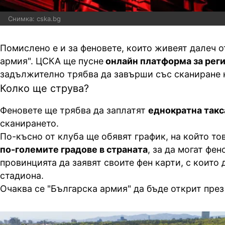
Снимка: cska.bg
Помислено е и за феновете, които живеят далеч о
армия". ЦСКА ще пусне
онлайн платформа за рег
задължително трябва да завърши със сканиране 
Колко ще струва?
Феновете ще трябва да заплатят
еднократна такса
сканирането.
По-късно от клуба ще обявят график, на който то
по-големите градове в страната
, за да могат фен
провинцията да заявят своите фен карти, с които 
стадиона.
Очаква се "Българска армия" да бъде открит пре