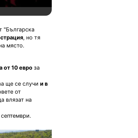
т "Българска
истрация
, но тя
на място.
 от 10 евро
за
ва ще се случи
и в
овете от
да влязат на
з септември.