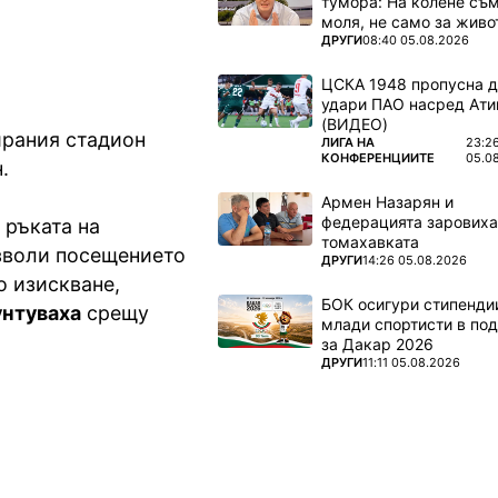
тумора: На колене съм
моля, не само за живот
ПОВЕЧЕ ОТ
ДРУГИ
08:40 05.08.2026
ЦСКА 1948 пропусна 
удари ПАО насред Ати
(ВИДЕО)
ирания стадион
ПОВЕЧЕ ОТ
ЛИГА НА
23:2
КОНФЕРЕНЦИИТЕ
05.0
н.
Армен Назарян и
федерацията заровиха
 ръката на
томахавката
озволи посещението
ПОВЕЧЕ ОТ
ДРУГИ
14:26 05.08.2026
о изискване,
БОК осигури стипендии
унтуваха
срещу
млади спортисти в под
за Дакар 2026
ПОВЕЧЕ ОТ
ДРУГИ
11:11 05.08.2026