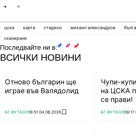
Share
save
цска
карта
стадион
михаил александров
бълг
сканиране
Последвайте ни в:
facebook
instagram
youtube
ВСИЧКИ НОВИНИ
Отново българин ще
Чупи-купи
играе във Валядолид
на ЦСКА п
се прави!
ПОВЕЧЕ ОТ
ПОВЕЧЕ ОТ
БГ ФУТБОЛ
16:51 04.08.2026
БГ ФУТБОЛ
09:17
add favorites