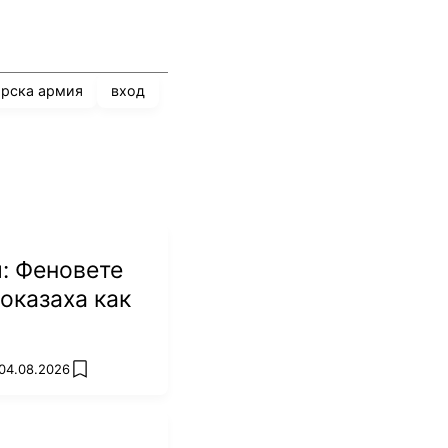
арска армия
вход
: Феновете
оказаха как
 04.08.2026
add favorites