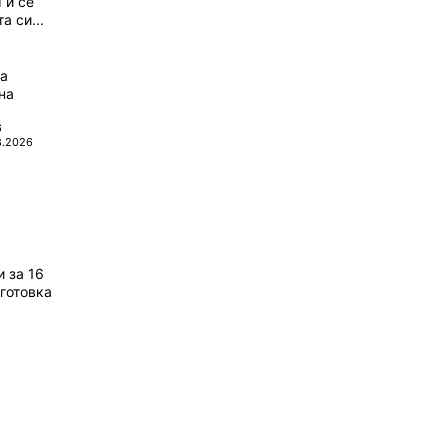
 и се
а си...
да
на
6
8.2026
 за 16
готовка