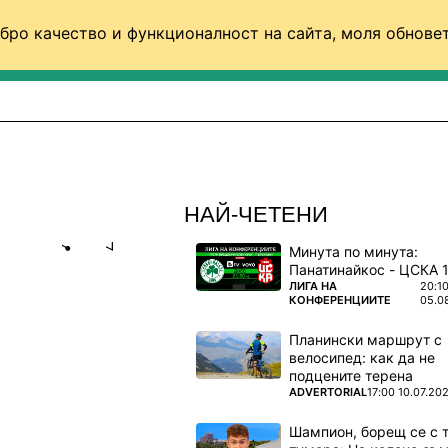
бро качество и функционалност на сайта, моля обновет
ФУТБОЛ (СВЯТ)
БАСКЕТБОЛ
ВОЛЕЙБОЛ
НАЙ-ЧЕТЕНИ
Минута по минута:
Share
save
ПОВЕЧЕ ОТ
ЛИГА НА
20:1
КОНФЕРЕНЦИИТЕ
05.0
ВЕНИТЕ НА
Планински маршрут с
велосипед: как да не
подцените терена
струва 10
ПОВЕЧЕ ОТ
ADVERTORIAL
17:00 10.07.20
Шампион, борещ се с 