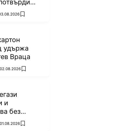
потвърди
р
 03.08.2026
add favorites
картон
ц удържа
тев Враца
 02.08.2026
add favorites
егази
и и
ва без
 01.08.2026
add favorites