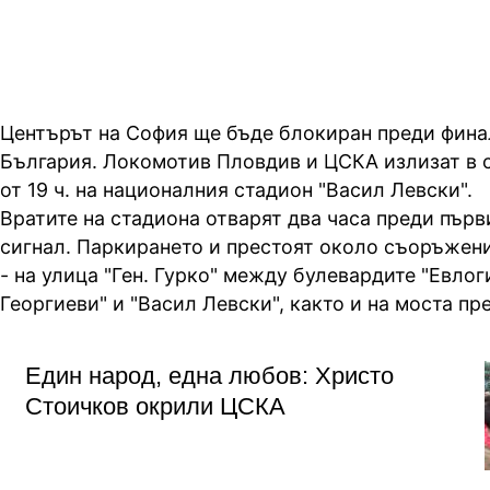
Центърът на София ще бъде блокиран преди финал
България. Локомотив Пловдив и ЦСКА излизат в 
от 19 ч. на националния стадион "Васил Левски".
Вратите на стадиона отварят два часа преди пър
сигнал. Паркирането и престоят около съоръжен
- на улица "Ген. Гурко" между булевардите "Евлог
Георгиеви" и "Васил Левски", както и на моста пр
Един народ, една любов: Христо
Стоичков окрили ЦСКА