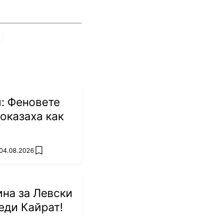
: Феновете
оказаха как
 04.08.2026
add favorites
на за Левски
еди Кайрат!