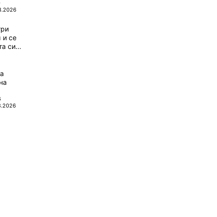
0
8.2026
три
 и се
а си...
да
на
6
8.2026