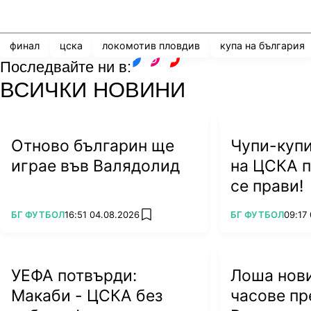
Share
save
финал
цска
локомотив пловдив
купа на българия
Последвайте ни в:
facebook
instagram
youtube
ВСИЧКИ НОВИНИ
Отново българин ще
Чупи-купи
играе във Валядолид
на ЦСКА п
се прави!
ПОВЕЧЕ ОТ
ПОВЕЧЕ ОТ
БГ ФУТБОЛ
16:51 04.08.2026
БГ ФУТБОЛ
09:17
add favorites
УЕФА потвърди:
Лоша нови
Макаби - ЦСКА без
часове пр