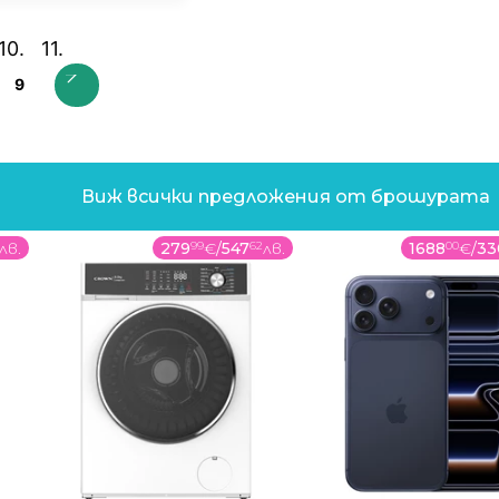
9
Виж всички предложения от брошурата
лв.
279
99
€
/
547
62
лв.
1688
00
€
/
33