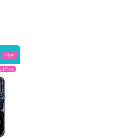
ТУК
01
45
лв.
135
99
€
/
265
98
лв.