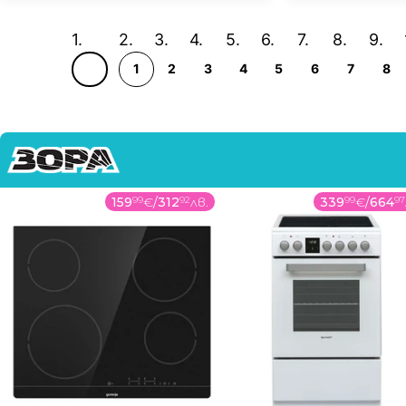
1
2
3
4
5
6
7
8
159
99
€
/
312
92
лв.
339
99
€
/
664
97