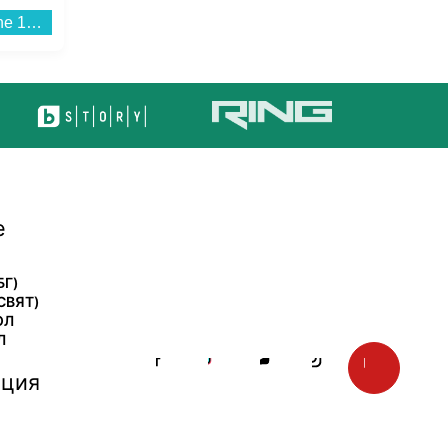
Смартфон Apple iPhone 17 Pro Max 512GB Deep Blue mfyu4 , 12 GB, 512 GB...
Грил преса Tefal GC718D10 OptiGrill...
е
БГ)
СВЯТ)
ОЛ
Л
ция