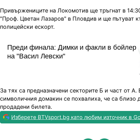
Привържениците на Локомотив ще тръгнат в 14:30
"Проф. Цветан Лазаров" в Пловдив и ще пътуват 
полицейски ескорт.
Преди финала: Димки и факли в бойлер
на "Васил Левски"
За тях са предназначени секторите Б и част от А. 
символичния домакин се похвалиха, че са близо д
продадени билета.
Изберете BTVsport.bg като любим източник в Go