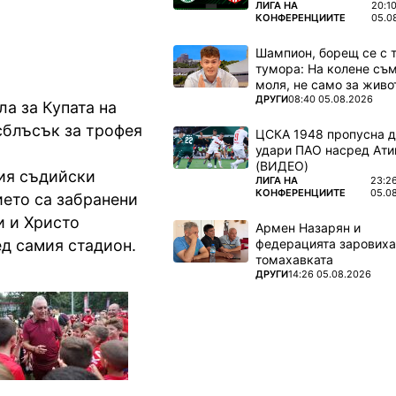
ПОВЕЧЕ ОТ
ЛИГА НА
20:1
КОНФЕРЕНЦИИТЕ
05.0
Шампион, борещ се с 
тумора: На колене съм
моля, не само за живот
ПОВЕЧЕ ОТ
ДРУГИ
08:40 05.08.2026
а за Купата на
сблъсък за трофея
ЦСКА 1948 пропусна 
удари ПАО насред Ати
(ВИДЕО)
вия съдийски
ПОВЕЧЕ ОТ
ЛИГА НА
23:2
КОНФЕРЕНЦИИТЕ
05.0
ието са забранени
и и Христо
Армен Назарян и
федерацията заровиха
ед самия стадион.
томахавката
ПОВЕЧЕ ОТ
ДРУГИ
14:26 05.08.2026