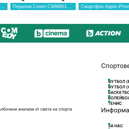
Готварска печка (ток) Sharp KF-56FVDT22WMK-EU , Бял , Керамични...
Пералня Crown CWM8014WY , 1400 об./мин., 8.00 kg, A , Бял...
Спортов
ФУТБОЛ (
ФУТБОЛ (
БАСКЕТБ
ВОЛЕЙБО
ТЕНИС
Информа
ълбочени анализи от света на спорта
ЗА НАС