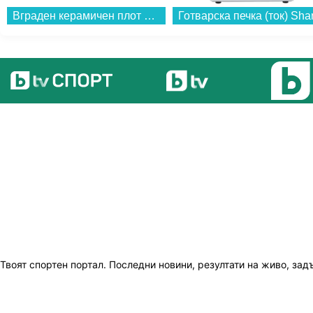
Вграден керамичен плот Gorenje ECT601FM. , Електрически...
Твоят спортен портал. Последни новини, резултати на живо, зад