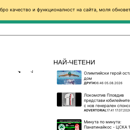
бро качество и функционалност на сайта, моля обновет
ФУТБОЛ (СВЯТ)
БАСКЕТБОЛ
ВОЛЕЙБОЛ
НАЙ-ЧЕТЕНИ
Олимпийски герой ост
Share
save
дом
ПОВЕЧЕ ОТ
ДРУГИ
06:46 05.08.2026
АТ СОФИЯ
Локомотив Пловдив
представи юбилейните
с нов генерален спонс
ПОВЕЧЕ ОТ
ADVERTORIAL
17:41 17.07.202
 ще
Минута по минута: