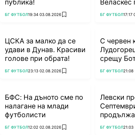
публика!
Веласкес 
тежък уда
ПОВЕЧЕ ОТ
ПОВЕЧЕ ОТ
БГ ФУТБОЛ
19:34 03.08.2026
БГ ФУТБОЛ
17:17
add favorites
ЦСКА за малко да се
С червен 
удави в Дунав. Красиви
Лудогоре
голове при обрата!
срещу Бо
ПОВЕЧЕ ОТ
ПОВЕЧЕ ОТ
БГ ФУТБОЛ
23:13 02.08.2026
БГ ФУТБОЛ
21:08
add favorites
БФС: На дъното сме по
Левски пр
налагане на млади
Септемвр
футболисти
продължа
грешка
ПОВЕЧЕ ОТ
ПОВЕЧЕ ОТ
БГ ФУТБОЛ
12:02 02.08.2026
БГ ФУТБОЛ
21:03
add favorites