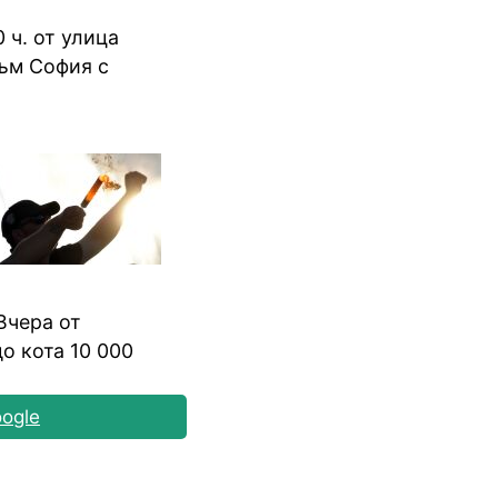
 ч. от улица
към София с
Вчера от
о кота 10 000
ogle