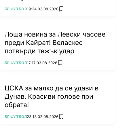
ПОВЕЧЕ ОТ
БГ ФУТБОЛ
19:34 03.08.2026
add favorites
Лоша новина за Левски часове
преди Кайрат! Веласкес
потвърди тежък удар
ПОВЕЧЕ ОТ
БГ ФУТБОЛ
17:17 03.08.2026
add favorites
ЦСКА за малко да се удави в
Дунав. Красиви голове при
обрата!
ПОВЕЧЕ ОТ
БГ ФУТБОЛ
23:13 02.08.2026
add favorites