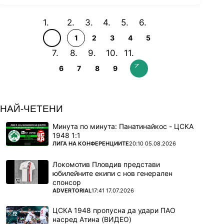
1
2
3
4
5
6
7
8
9
НАЙ-ЧЕТЕНИ
Минута по минута: Панатинайкос - ЦСКА
1948 1:1
ПОВЕЧЕ ОТ
ЛИГА НА КОНФЕРЕНЦИИТЕ
20:10 05.08.2026
Локомотив Пловдив представи
юбилейните екипи с нов генерален
спонсор
ПОВЕЧЕ ОТ
ADVERTORIAL
17:41 17.07.2026
ЦСКА 1948 пропусна да удари ПАО
насред Атина (ВИДЕО)