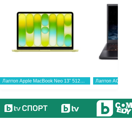
Лаптоп Apple MacBook Neo 13" 512GB Citrus mhfe4 , 13.00 , 512 , 8 , Apple A18 Pro 5 Core GPU , Apple A18 Pro 6 Core , Mac OS...