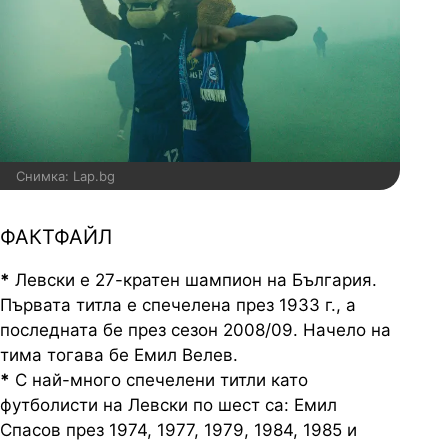
Снимка: Lap.bg
ФАКТФАЙЛ
*
Левски е 27-кратен шампион на България.
Първата титла е спечелена през 1933 г., а
последната бе през сезон 2008/09. Начело на
тима тогава бе Емил Велев.
*
С най-много спечелени титли като
футболисти на Левски по шест са: Емил
Спасов през 1974, 1977, 1979, 1984, 1985 и