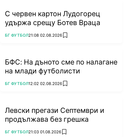
С червен картон Лудогорец
удържа срещу Ботев Враца
ПОВЕЧЕ ОТ
БГ ФУТБОЛ
21:08 02.08.2026
add favorites
БФС: На дъното сме по налагане
на млади футболисти
ПОВЕЧЕ ОТ
БГ ФУТБОЛ
12:02 02.08.2026
add favorites
Левски прегази Септември и
продължава без грешка
ПОВЕЧЕ ОТ
БГ ФУТБОЛ
21:03 01.08.2026
add favorites