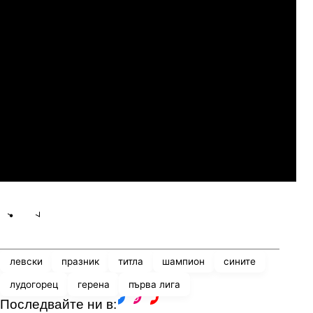
Сабуртало
Слован Братислава
07.2026
19:00
04.
Мджельби
Линкълн Ред Импс
Share
save
левски
празник
титла
шампион
сините
лудогорец
герена
първа лига
Последвайте ни в:
facebook
instagram
youtube