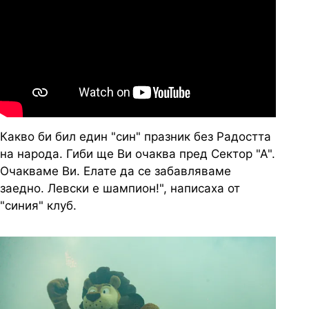
Какво би бил един "син" празник без Радостта
на народа. Гиби ще Ви очаква пред Сектор "А".
Очакваме Ви. Елате да се забавляваме
заедно. Левски е шампион!", написаха от
"синия" клуб.