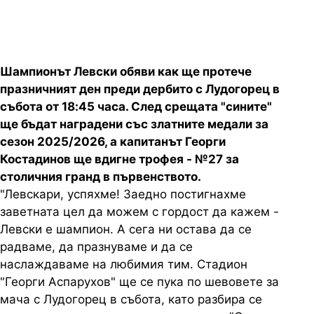
Шампионът Левски обяви как ще протече
празничният ден преди дербито с Лудогорец в
събота от 18:45 часа. След срещата "сините"
ще бъдат наградени със златните медали за
сезон 2025/2026, а капитанът Георги
Костадинов ще вдигне трофея - №27 за
столичния гранд в първенството.
"Левскари, успяхме! Заедно постигнахме
заветната цел да можем с гордост да кажем -
Левски е шампион. А сега ни остава да се
радваме, да празнуваме и да се
наслаждаваме на любимия тим. Стадион
"Георги Аспарухов" ще се пука по шевовете за
мача с Лудогорец в събота, като разбира се