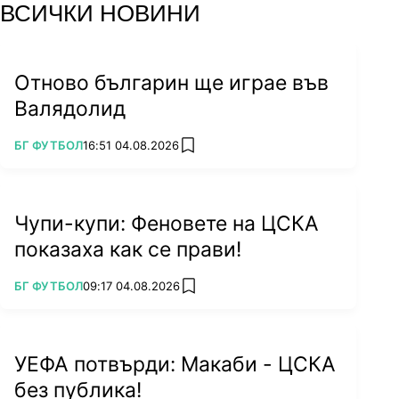
ВСИЧКИ НОВИНИ
Отново българин ще играе във
Валядолид
ПОВЕЧЕ ОТ
БГ ФУТБОЛ
16:51 04.08.2026
add favorites
Чупи-купи: Феновете на ЦСКА
показаха как се прави!
ПОВЕЧЕ ОТ
БГ ФУТБОЛ
09:17 04.08.2026
add favorites
УЕФА потвърди: Макаби - ЦСКА
без публика!