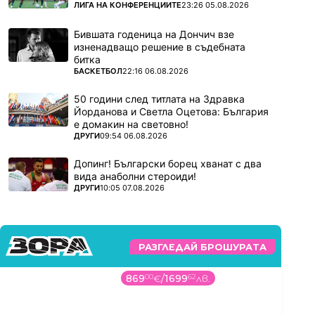
ПОВЕЧЕ ОТ
ЛИГА НА КОНФЕРЕНЦИИТЕ
23:26 05.08.2026
Бившата годеница на Дончич взе
изненадващо решение в съдебната
битка
ПОВЕЧЕ ОТ
БАСКЕТБОЛ
22:16 06.08.2026
50 години след титлата на Здравка
Йорданова и Светла Оцетова: България
е домакин на световно!
ПОВЕЧЕ ОТ
ДРУГИ
09:54 06.08.2026
Допинг! Български борец хванат с два
вида анаболни стероиди!
ПОВЕЧЕ ОТ
ДРУГИ
10:05 07.08.2026
РАЗГЛЕДАЙ БРОШУРАТА
869
00
€
/
1699
62
лв.