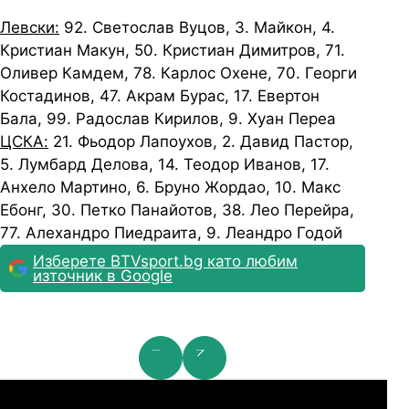
Левски:
92. Светослав Вуцов, 3. Майкон, 4.
Кристиан Макун, 50. Кристиан Димитров, 71.
Оливер Камдем, 78. Карлос Охене, 70. Георги
Костадинов, 47. Акрам Бурас, 17. Евертон
Бала, 99. Радослав Кирилов, 9. Хуан Переа
ЦСКА:
21. Фьодор Лапоухов, 2. Давид Пастор,
5. Лумбард Делова, 14. Теодор Иванов, 17.
Анхело Мартино, 6. Бруно Жордао, 10. Макс
Ебонг, 30. Петко Панайотов, 38. Лео Перейра,
77. Алехандро Пиедраита, 9. Леандро Годой
Изберете BTVsport.bg като любим
източник в Google
мпионска лига: 2nd Qualifying Round
Ша
07.2026
19:00
04.