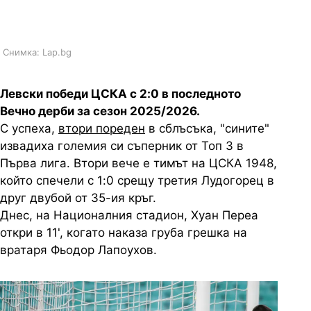
сезона
Снимка: Lap.bg
Левски победи ЦСКА с 2:0 в последното
Вечно дерби за сезон 2025/2026.
С успеха,
втори пореден
в сблъсъка, "сините"
извадиха големия си съперник от Топ 3 в
Първа лига. Втори вече е тимът на ЦСКА 1948,
който спечели с 1:0 срещу третия Лудогорец в
друг двубой от 35-ия кръг.
Днес, на Националния стадион, Хуан Переа
откри в 11', когато наказа груба грешка на
вратаря Фьодор Лапоухов.