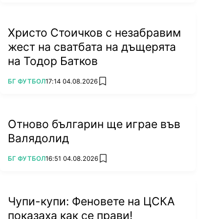
Христо Стоичков с незабравим
жест на сватбата на дъщерята
на Тодор Батков
ПОВЕЧЕ ОТ
БГ ФУТБОЛ
17:14 04.08.2026
add favorites
Отново българин ще играе във
Валядолид
ПОВЕЧЕ ОТ
БГ ФУТБОЛ
16:51 04.08.2026
add favorites
Чупи-купи: Феновете на ЦСКА
показаха как се прави!