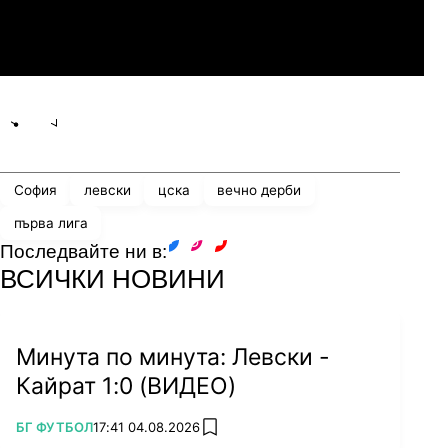
Линкълн Ред Импс
Share
save
София
левски
цска
вечно дерби
първа лига
Последвайте ни в:
facebook
instagram
youtube
ВСИЧКИ НОВИНИ
Минута по минута: Левски -
Кайрат 1:0 (ВИДЕО)
ПОВЕЧЕ ОТ
БГ ФУТБОЛ
17:41 04.08.2026
add favorites