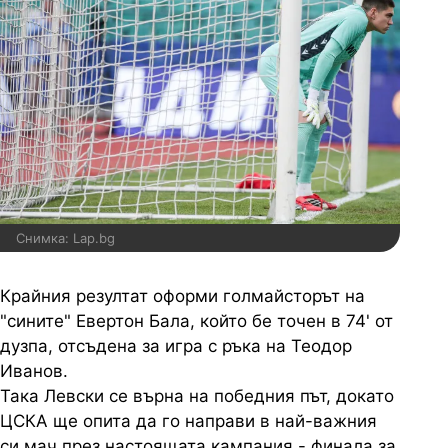
Снимка: Lap.bg
Крайния резултат оформи голмайсторът на
"сините" Евертон Бала, който бе точен в 74' от
дузпа, отсъдена за игра с ръка на Теодор
Иванов.
Така Левски се върна на победния път, докато
ЦСКА ще опита да го направи в най-важния
си мач през настоящата кампания -
финалa за