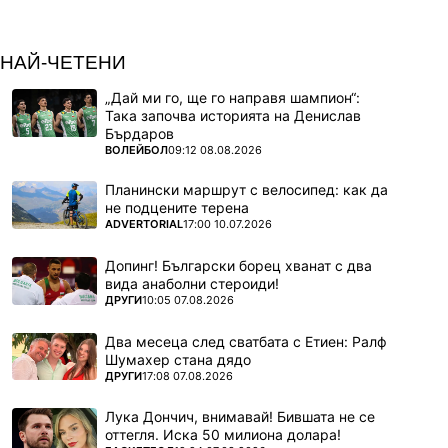
НАЙ-ЧЕТЕНИ
„Дай ми го, ще го направя шампион“:
Така започва историята на Денислав
Бърдаров
ПОВЕЧЕ ОТ
ВОЛЕЙБОЛ
09:12 08.08.2026
Планински маршрут с велосипед: как да
не подцените терена
ПОВЕЧЕ ОТ
ADVERTORIAL
17:00 10.07.2026
Допинг! Български борец хванат с два
вида анаболни стероиди!
ПОВЕЧЕ ОТ
ДРУГИ
10:05 07.08.2026
Два месеца след сватбата с Етиен: Ралф
Шумахер стана дядо
ПОВЕЧЕ ОТ
ДРУГИ
17:08 07.08.2026
Лука Дончич, внимавай! Бившата не се
оттегля. Иска 50 милиона долара!