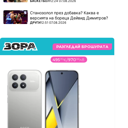
ПОВЕЧЕ ОТ
БАСКЕТБОЛ
12:24 07.08.2026
Станозолол през добавка? Каква е
версията на бореца Дейвид Димитров?
ПОВЕЧЕ ОТ
ДРУГИ
12:51 07.08.2026
РАЗГЛЕДАЙ БРОШУРАТА
495
99
€
/
970
08
лв.