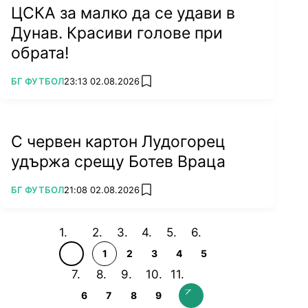
ЦСКА за малко да се удави в
Дунав. Красиви голове при
обрата!
ПОВЕЧЕ ОТ
БГ ФУТБОЛ
23:13 02.08.2026
add favorites
С червен картон Лудогорец
удържа срещу Ботев Враца
ПОВЕЧЕ ОТ
БГ ФУТБОЛ
21:08 02.08.2026
add favorites
1
2
3
4
5
6
7
8
9