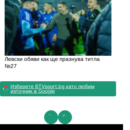
Левски обяви как ще празнува титла
№27
Изберете BTVsport.bg като любим
източник в Google
мпионска лига: 2nd Qualifying Round
Ша
07.2026
19:00
04.