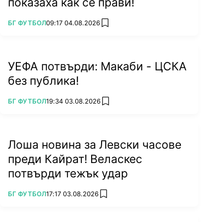
показаха как се прави!
ПОВЕЧЕ ОТ
БГ ФУТБОЛ
09:17 04.08.2026
add favorites
УЕФА потвърди: Макаби - ЦСКА
без публика!
ПОВЕЧЕ ОТ
БГ ФУТБОЛ
19:34 03.08.2026
add favorites
Лоша новина за Левски часове
преди Кайрат! Веласкес
потвърди тежък удар
ПОВЕЧЕ ОТ
БГ ФУТБОЛ
17:17 03.08.2026
add favorites