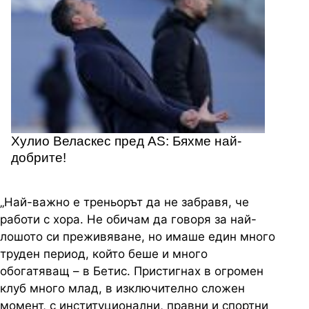
Хулио Веласкес пред AS: Бяхме най-
добрите!
„Най-важно е треньорът да не забравя, че
работи с хора. Не обичам да говоря за най-
лошото си преживяване, но имаше един много
труден период, който беше и много
обогатяващ – в Бетис. Пристигнах в огромен
клуб много млад, в изключително сложен
момент, с институционални, правни и спортни