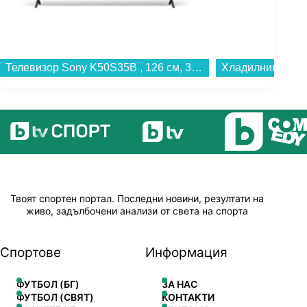
Хладилник с горна камера Crown CFN500WDX , 479 l, E , No Frost , Инокс...
Твоят спортен портал. Последни новини, резултати на
живо, задълбочени анализи от света на спорта
Спортове
Информация
ФУТБОЛ (БГ)
ЗА НАС
ФУТБОЛ (СВЯТ)
КОНТАКТИ