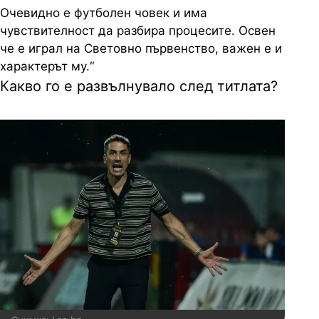
Очевидно е футболен човек и има
чувствителност да разбира процесите. Освен
че е играл на Световно първенство, важен е и
характерът му.“
Какво го е развълнувало след титлата?