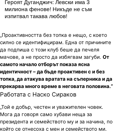
Героят Дуганджич: Левски има 3
милиона фенове! Никъде не съм
изпитвал такава любов!
„Проактивността без топка е нещо, с което
силно се идентифицирам. Една от причините
да подпиша с този клуб беше да печеля
мачове, а не просто да избягвам загуби.
От
самото начало отборът показа ясна
идентичност – да бъде проактивен с и без
топка, да атакува вратата на съперника и да
прекарва много време в неговата половина.“
Работата с Наско Сираков
„Той е добър, честен и уважителен човек.
Мога да говоря само хубави неща за
президента и семейството му и за начина, по
който се отнесоха с мен и семейството ми.