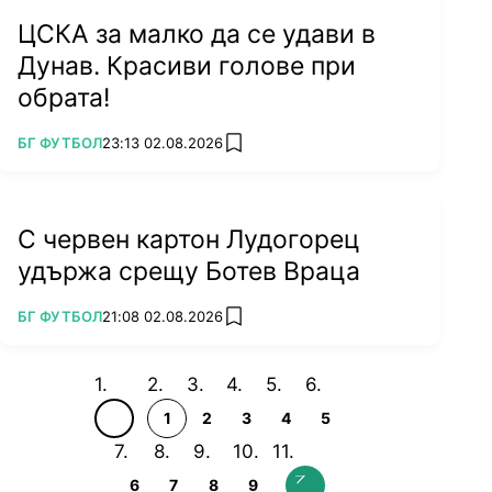
ЦСКА за малко да се удави в
Дунав. Красиви голове при
обрата!
ПОВЕЧЕ ОТ
БГ ФУТБОЛ
23:13 02.08.2026
add favorites
С червен картон Лудогорец
удържа срещу Ботев Враца
ПОВЕЧЕ ОТ
БГ ФУТБОЛ
21:08 02.08.2026
add favorites
1
2
3
4
5
6
7
8
9