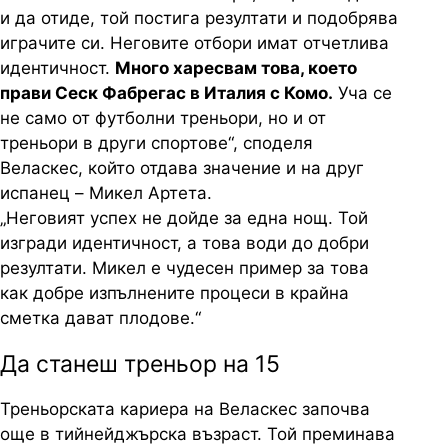
и да отиде, той постига резултати и подобрява
играчите си. Неговите отбори имат отчетлива
идентичност.
Много харесвам това, което
прави Сеск Фабрегас в Италия с Комо.
Уча се
не само от футболни треньори, но и от
треньори в други спортове“, споделя
Веласкес, който отдава значение и на друг
испанец – Микел Артета.
„Неговият успех не дойде за една нощ. Той
изгради идентичност, а това води до добри
резултати. Микел е чудесен пример за това
как добре изпълнените процеси в крайна
сметка дават плодове.“
Да станеш треньор на 15
Треньорската кариера на Веласкес започва
още в тийнейджърска възраст. Той преминава