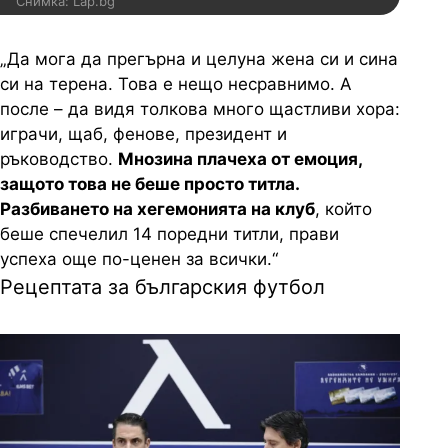
Снимка: Lap.bg
„Да мога да прегърна и целуна жена си и сина
си на терена. Това е нещо несравнимо. А
после – да видя толкова много щастливи хора:
играчи, щаб, фенове, президент и
ръководство.
Мнозина плачеха от емоция,
защото това не беше просто титла.
Разбиването на хегемонията на клуб
, който
беше спечелил 14 поредни титли, прави
успеха още по-ценен за всички.“
Рецептата за българския футбол