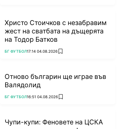
Христо Стоичков с незабравим
жест на сватбата на дъщерята
на Тодор Батков
ПОВЕЧЕ ОТ
БГ ФУТБОЛ
17:14 04.08.2026
add favorites
Отново българин ще играе във
Валядолид
ПОВЕЧЕ ОТ
БГ ФУТБОЛ
16:51 04.08.2026
add favorites
Чупи-купи: Феновете на ЦСКА