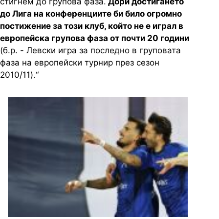
стигнем до групова фаза.
Дори достигането
до Лига на конференциите би било огромно
постижение за този клуб, който не е играл в
европейска групова фаза от почти 20 години
(б.р. - Левски игра за последно в груповата
фаза на европейски турнир през сезон
2010/11).“