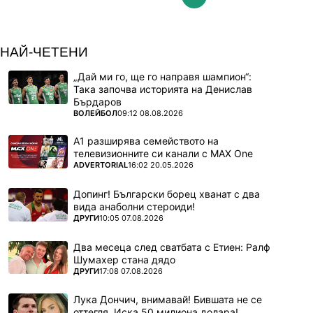
НАЙ-ЧЕТЕНИ
„Дай ми го, ще го направя шампион“:
Така започва историята на Денислав
Бърдаров
ПОВЕЧЕ ОТ
ВОЛЕЙБОЛ
09:12 08.08.2026
А1 разширява семейството на
телевизионните си канали с MAX One
ПОВЕЧЕ ОТ
ADVERTORIAL
16:02 20.05.2026
Допинг! Български борец хванат с два
вида анаболни стероиди!
ПОВЕЧЕ ОТ
ДРУГИ
10:05 07.08.2026
Два месеца след сватбата с Етиен: Ралф
Шумахер стана дядо
ПОВЕЧЕ ОТ
ДРУГИ
17:08 07.08.2026
Лука Дончич, внимавай! Бившата не се
оттегля. Иска 50 милиона долара!