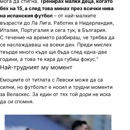
мога да стигна.
Тренирах малки деца, когато
бях на 15, а след това минах през всички нива
на испанския футбол
– от най-малките
възрасти до Ла Лига. Работих в Нидерландия,
Италия, Португалия и сега тук, в България.
С течение на времето разбираш, че трябва да
се наслаждаваш на всеки ден. Преди мислех
твърде много къде ще бъда след една-две
години, а това те кара да губиш фокус.“
Най-трудният му момент
Емоциите от титлата с Левски може да са
силни, но футболът е носил и трудни моменти
за Веласкес. За един от тях той дори не иска
да си спомня.