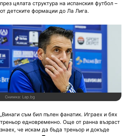
през цялата структура на испанския футбол –
от детските формации до Ла Лига.
Снимка: Lap.bg
„Винаги съм бил пълен фанатик. Играех и бях
треньор едновременно. Още от ранна възраст
знаех, че искам да бъда треньор и докъде