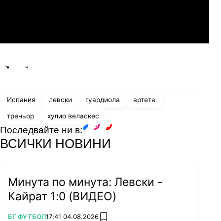
Мджельби
Линкълн Ред Импс
Share
save
Испания
левски
гуардиола
артета
треньор
хулио веласкес
Последвайте ни в:
facebook
instagram
youtube
ВСИЧКИ НОВИНИ
Минута по минута: Левски -
Кайрат 1:0 (ВИДЕО)
ПОВЕЧЕ ОТ
БГ ФУТБОЛ
17:41 04.08.2026
add favorites