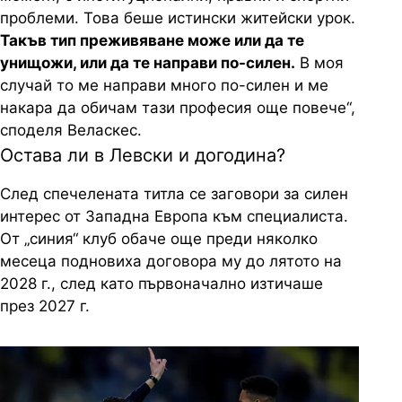
проблеми. Това беше истински житейски урок.
Такъв тип преживяване може или да те
унищожи, или да те направи по-силен.
В моя
случай то ме направи много по-силен и ме
накара да обичам тази професия още повече“,
споделя Веласкес.
Остава ли в Левски и догодина?
След спечелената титла се заговори за силен
интерес от Западна Европа към специалиста.
От „синия“ клуб обаче още преди няколко
месеца подновиха договора му до лятото на
2028 г., след като първоначално изтичаше
през 2027 г.