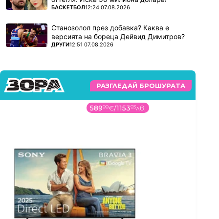
ПОВЕЧЕ ОТ
БАСКЕТБОЛ
12:24 07.08.2026
Станозолол през добавка? Каква е
версията на бореца Дейвид Димитров?
ПОВЕЧЕ ОТ
ДРУГИ
12:51 07.08.2026
РАЗГЛЕДАЙ БРОШУРАТА
599
99
€
/
1173
48
лв.