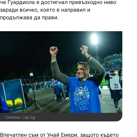
че Гуардиола е достигнал превъзходно ниво
заради всичко, което е направил и
продължава да прави.
Снимка: Lap.bg
Впечатлен съм от Унай Емери, защото където