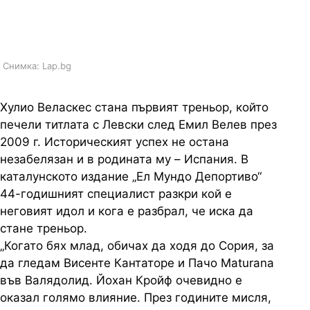
Емери, признава селекционерът
на "сините"
Снимка: Lap.bg
Хулио Веласкес стана първият треньор, който
печели титлата с Левски след Емил Велев през
2009 г. Историческият успех не остана
незабелязан и в родината му – Испания. В
каталунското издание „Ел Мундо Депортиво“
44-годишният специалист разкри кой е
неговият идол и кога е разбрал, че иска да
стане треньор.
„Когато бях млад, обичах да ходя до Сория, за
да гледам Висенте Кантаторе и Пачо Мaturana
във Валядолид. Йохан Кройф очевидно е
оказал голямо влияние. През годините мисля,