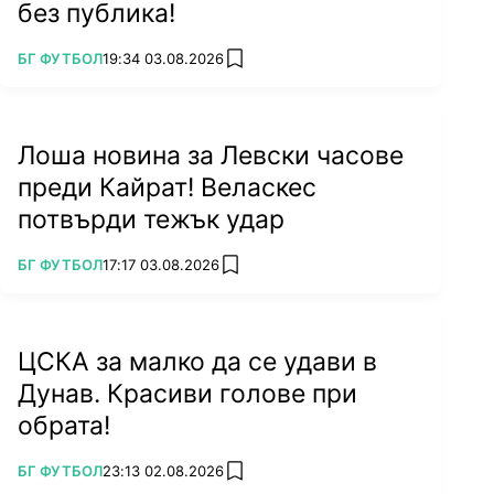
без публика!
ПОВЕЧЕ ОТ
БГ ФУТБОЛ
19:34 03.08.2026
add favorites
Лоша новина за Левски часове
преди Кайрат! Веласкес
потвърди тежък удар
ПОВЕЧЕ ОТ
БГ ФУТБОЛ
17:17 03.08.2026
add favorites
ЦСКА за малко да се удави в
Дунав. Красиви голове при
обрата!
ПОВЕЧЕ ОТ
БГ ФУТБОЛ
23:13 02.08.2026
add favorites