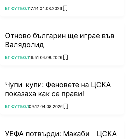
ПОВЕЧЕ ОТ
БГ ФУТБОЛ
17:14 04.08.2026
add favorites
Отново българин ще играе във
Валядолид
ПОВЕЧЕ ОТ
БГ ФУТБОЛ
16:51 04.08.2026
add favorites
Чупи-купи: Феновете на ЦСКА
показаха как се прави!
ПОВЕЧЕ ОТ
БГ ФУТБОЛ
09:17 04.08.2026
add favorites
УЕФА потвърди: Макаби - ЦСКА