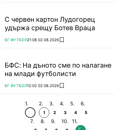
С червен картон Лудогорец
удържа срещу Ботев Враца
ПОВЕЧЕ ОТ
БГ ФУТБОЛ
21:08 02.08.2026
add favorites
БФС: На дъното сме по налагане
на млади футболисти
ПОВЕЧЕ ОТ
БГ ФУТБОЛ
12:02 02.08.2026
add favorites
1
2
3
4
5