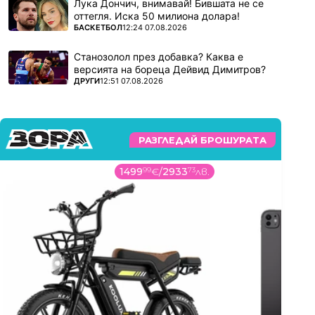
Лука Дончич, внимавай! Бившата не се
оттегля. Иска 50 милиона долара!
ПОВЕЧЕ ОТ
БАСКЕТБОЛ
12:24 07.08.2026
Станозолол през добавка? Каква е
версията на бореца Дейвид Димитров?
ПОВЕЧЕ ОТ
ДРУГИ
12:51 07.08.2026
РАЗГЛЕДАЙ БРОШУРАТА
1499
99
€
/
2933
73
лв.