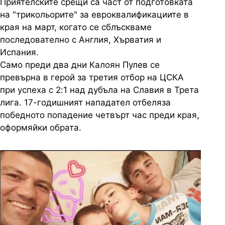
Приятелските срещи са част от подготовката
на "трикольорите" за евроквалификациите в
края на март, когато се сблъскваме
последователно с Англия, Хърватия и
Испания.
Само преди два дни Калоян Пулев се
превърна в герой за третия отбор на ЦСКА
при успеха с 2:1 над дубъла на Славия в Трета
лига. 17-годишният нападател отбеляза
победното попадение четвърт час преди края,
оформяйки обрата.