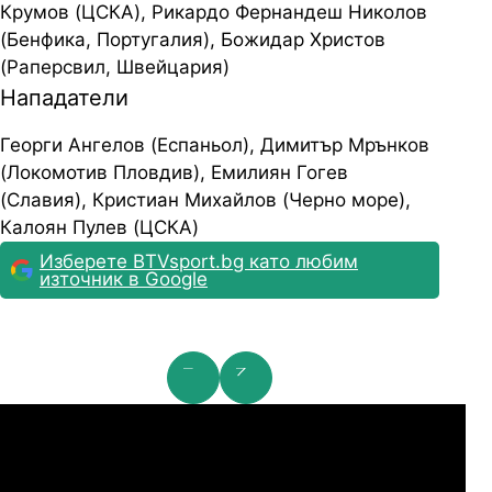
Крумов (ЦСКА), Рикардо Фернандеш Николов
(Бенфика, Португалия), Божидар Христов
(Раперсвил, Швейцария)
Нападатели
Георги Ангелов (Еспаньол), Димитър Мрънков
(Локомотив Пловдив), Емилиян Гогев
(Славия), Кристиан Михайлов (Черно море),
Калоян Пулев (ЦСКА)
Изберете BTVsport.bg като любим
източник в Google
мпионска лига: 2nd Qualifying Round
Ша
07.2026
19:00
04.
Арарат-Армениа