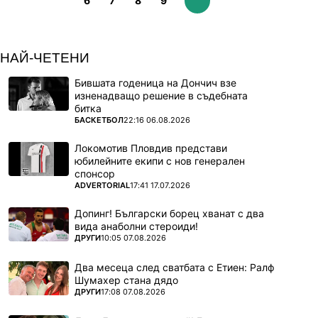
6
7
8
9
НАЙ-ЧЕТЕНИ
Бившата годеница на Дончич взе
изненадващо решение в съдебната
битка
ПОВЕЧЕ ОТ
БАСКЕТБОЛ
22:16 06.08.2026
Локомотив Пловдив представи
юбилейните екипи с нов генерален
спонсор
ПОВЕЧЕ ОТ
ADVERTORIAL
17:41 17.07.2026
Допинг! Български борец хванат с два
вида анаболни стероиди!
ПОВЕЧЕ ОТ
ДРУГИ
10:05 07.08.2026
Два месеца след сватбата с Етиен: Ралф
Шумахер стана дядо
ПОВЕЧЕ ОТ
ДРУГИ
17:08 07.08.2026