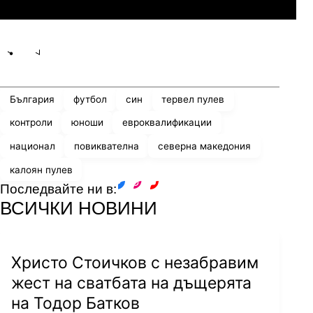
Share
save
България
футбол
син
тервел пулев
контроли
юноши
евроквалификации
национал
повиквателна
северна македония
калоян пулев
Последвайте ни в:
facebook
instagram
youtube
ВСИЧКИ НОВИНИ
Христо Стоичков с незабравим
жест на сватбата на дъщерята
на Тодор Батков