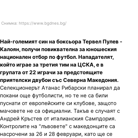
Сандански
Снимка: https://www.bgdnes.bg/
Най-големият син на боксьора Тервел Пулев -
Калоян, получи повиквателна за юношеския
национален отбор по футбол. Нападателят,
който играе за третия тим на ЦСКА, е в
групата от 22 играчи за предстоящите
приятелски двубои със Северна Македония.
Селекционерът Атанас Рибарски планирал да
покани още футболисти, но те не са били
пуснати от европейските си клубове, защото
мачовете не са официални. Такъв е случаят с
Андрей Кръстев от италианския Сампдория.
Контролите на "лъвовете" с македонците са
насрочени за 26 и 28 февруари, като ще се