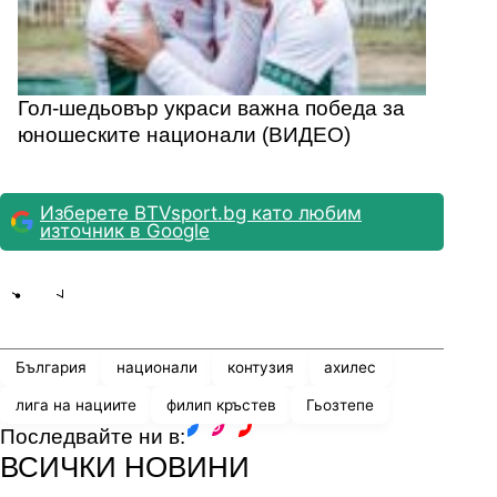
Гол-шедьовър украси важна победа за
юношеските национали (ВИДЕО)
Изберете BTVsport.bg като любим
източник в Google
Share
save
България
национали
контузия
ахилес
лига на нациите
филип кръстев
Гьозтепе
Последвайте ни в:
facebook
instagram
youtube
ВСИЧКИ НОВИНИ