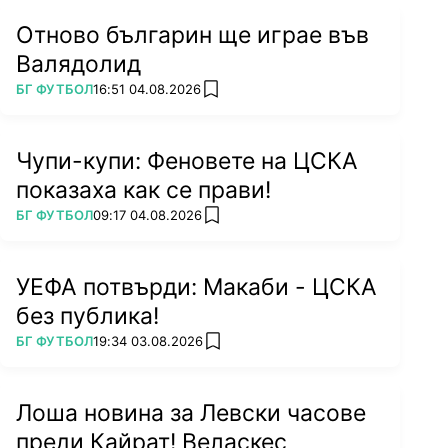
Отново българин ще играе във
Валядолид
ПОВЕЧЕ ОТ
БГ ФУТБОЛ
16:51 04.08.2026
add favorites
Чупи-купи: Феновете на ЦСКА
показаха как се прави!
ПОВЕЧЕ ОТ
БГ ФУТБОЛ
09:17 04.08.2026
add favorites
УЕФА потвърди: Макаби - ЦСКА
без публика!
ПОВЕЧЕ ОТ
БГ ФУТБОЛ
19:34 03.08.2026
add favorites
Лоша новина за Левски часове
преди Кайрат! Веласкес