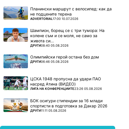
Планински маршрут с велосипед: как да
не подцените терена
ПОВЕЧЕ ОТ
ADVERTORIAL
17:00 10.07.2026
Шампион, борещ се с три тумора: На
колене съм и се моля, не само за
живота си...
ПОВЕЧЕ ОТ
ДРУГИ
08:40 05.08.2026
Олимпийски герой остана без дом
ПОВЕЧЕ ОТ
ДРУГИ
06:46 05.08.2026
ЦСКА 1948 пропусна да удари ПАО
насред Атина (ВИДЕО)
ПОВЕЧЕ ОТ
ЛИГА НА КОНФЕРЕНЦИИТЕ
23:26 05.08.2026
БОК осигури стипендии за 16 млади
спортисти в подготовка за Дакар 2026
ПОВЕЧЕ ОТ
ДРУГИ
11:11 05.08.2026