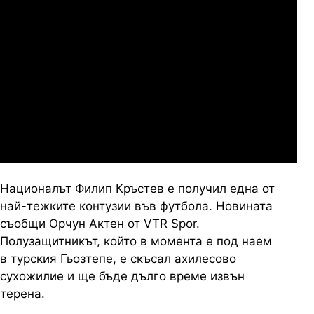
Сабуртало
Слован Братислава
07.2026
19:00
04.
Мджельби
Линкълн Ред Импс
Националът Филип Кръстев е получил една от
най-тежките контузии във футбола. Новината
съобщи Орчун Актен от VTR Spor.
Полузащитникът, който в момента е под наем
в турския Гьозтепе, е скъсал ахилесово
сухожилие и ще бъде дълго време извън
терена.