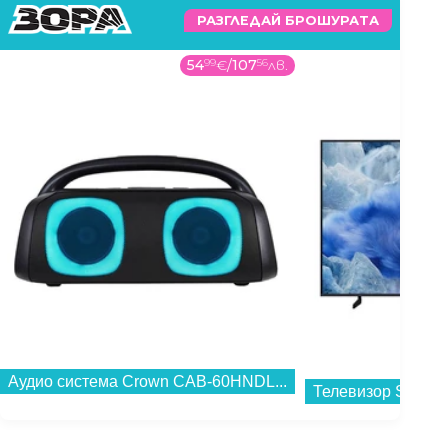
РАЗГЛЕДАЙ БРОШУРАТА
54
99
€
/
107
56
лв.
Аудио система Crown CAB-60HNDL...