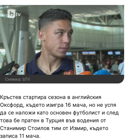
Снимка: bTV
Кръстев стартира сезона в английския
Оксфорд, където изигра 16 мача, но не успя
да се наложи като основен футболист и след
това бе пратен в Турция във водения от
Станимир Стоилов тим от Измир, където
записа 11 мача.