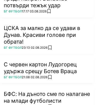
потвърди тежък удар
ПОВЕЧЕ ОТ
БГ ФУТБОЛ
17:17 03.08.2026
add favorites
ЦСКА за малко да се удави в
Дунав. Красиви голове при
обрата!
ПОВЕЧЕ ОТ
БГ ФУТБОЛ
23:13 02.08.2026
add favorites
С червен картон Лудогорец
удържа срещу Ботев Враца
ПОВЕЧЕ ОТ
БГ ФУТБОЛ
21:08 02.08.2026
add favorites
БФС: На дъното сме по налагане
на млади футболисти