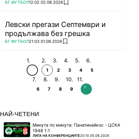
ПОВЕЧЕ ОТ
БГ ФУТБОЛ
12:02 02.08.2026
add favorites
Левски прегази Септември и
продължава без грешка
ПОВЕЧЕ ОТ
БГ ФУТБОЛ
21:03 01.08.2026
add favorites
1
2
3
4
5
6
7
8
9
НАЙ-ЧЕТЕНИ
Минута по минута: Панатинайкос - ЦСКА
1948 1:1
ПОВЕЧЕ ОТ
ЛИГА НА КОНФЕРЕНЦИИТЕ
20:10 05.08.2026