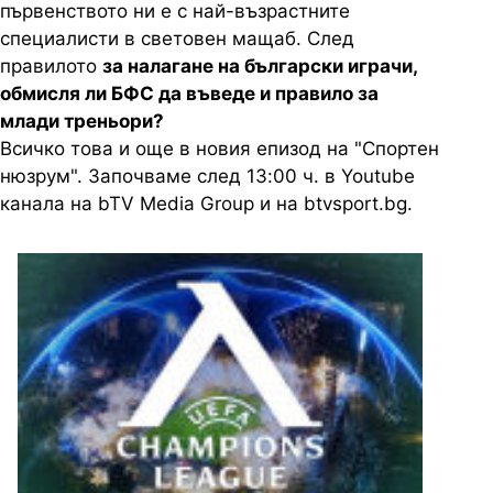
първенството ни е с най-възрастните
специалисти в световен мащаб. След
правилото
за налагане на български играчи,
обмисля ли БФС да въведе и правило за
млади треньори?
Всичко това и още в новия епизод на "Спортен
нюзрум". Започваме след 13:00 ч. в Youtube
канала на bTV Media Group и на btvsport.bg.