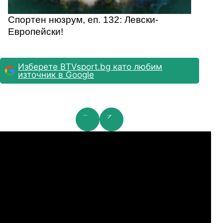
Спортен нюзрум, еп. 132: Левски-
Европейски!
Изберете BTVsport.bg като любим
източник в Google
мпионска лига: 2nd Qualifying Round
Ша
07.2026
19:00
04.
Арарат-Армениа
Шамрок Роувърс
07.2026
19:00
04.