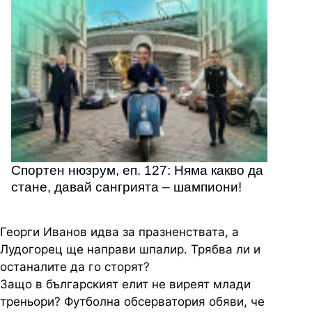
Спортен нюзрум, еп. 127: Няма какво да
стане, давай сангрията – шампиони!
Георги Иванов идва за празненствата, а
Лудогорец ще направи шпалир. Трябва ли и
останалите да го сторят?
Защо в българският елит не виреят млади
треньори? Футболна обсерватория обяви, че