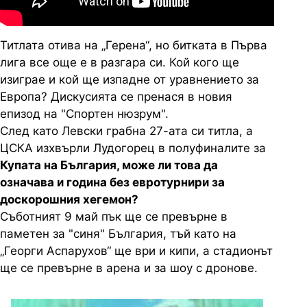
Титлата отива на „Герена“, но битката в Първа
лига все още е в разгара си. Кой кого ще
изиграе и кой ще изпадне от уравнението за
Европа? Дискусията се пренася в новия
епизод на "Спортен нюзрум".
След като Левски грабна 27-ата си титла, а
ЦСКА изхвърли Лудогорец в полуфиналите за
Купата на България, може ли това да
означава и година без евротурнири за
доскорошния хегемон?
Съботният 9 май пък ще се превърне в
паметен за "синя" България, тъй като на
„Георги Аспарухов“ ще ври и кипи, а стадионът
ще се превърне в арена и за шоу с дронове.