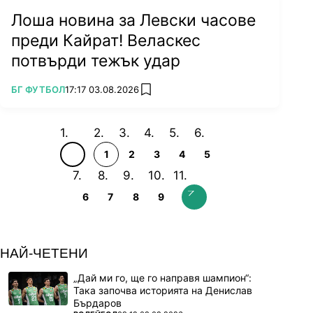
Лоша новина за Левски часове
преди Кайрат! Веласкес
потвърди тежък удар
ПОВЕЧЕ ОТ
БГ ФУТБОЛ
17:17 03.08.2026
add favorites
1
2
3
4
5
6
7
8
9
НАЙ-ЧЕТЕНИ
„Дай ми го, ще го направя шампион“:
Така започва историята на Денислав
Бърдаров