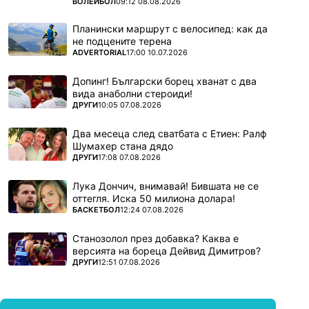
ПОВЕЧЕ ОТ
ВОЛЕЙБОЛ
09:12 08.08.2026
Планински маршрут с велосипед: как да
не подцените терена
ПОВЕЧЕ ОТ
ADVERTORIAL
17:00 10.07.2026
Допинг! Български борец хванат с два
вида анаболни стероиди!
ПОВЕЧЕ ОТ
ДРУГИ
10:05 07.08.2026
Два месеца след сватбата с Етиен: Ралф
Шумахер стана дядо
ПОВЕЧЕ ОТ
ДРУГИ
17:08 07.08.2026
Лука Дончич, внимавай! Бившата не се
оттегля. Иска 50 милиона долара!
ПОВЕЧЕ ОТ
БАСКЕТБОЛ
12:24 07.08.2026
Станозолол през добавка? Каква е
версията на бореца Дейвид Димитров?
ПОВЕЧЕ ОТ
ДРУГИ
12:51 07.08.2026