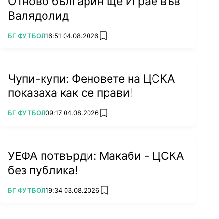
Отново българин ще играе във
Валядолид
ПОВЕЧЕ ОТ
БГ ФУТБОЛ
16:51 04.08.2026
add favorites
Чупи-купи: Феновете на ЦСКА
показаха как се прави!
ПОВЕЧЕ ОТ
БГ ФУТБОЛ
09:17 04.08.2026
add favorites
УЕФА потвърди: Макаби - ЦСКА
без публика!
ПОВЕЧЕ ОТ
БГ ФУТБОЛ
19:34 03.08.2026
add favorites