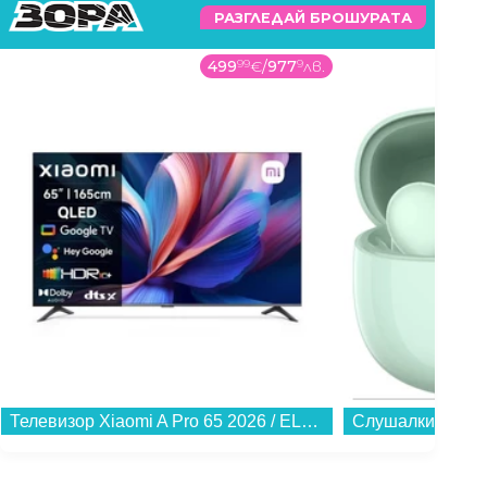
РАЗГЛЕДАЙ БРОШУРАТА
499
99
€
/
977
9
лв.
Телевизор Xiaomi A Pro 65 2026 / ELA5990EU , 165 см, 3840x2160 UHD-4K , 65 inch, Android , QLED ...