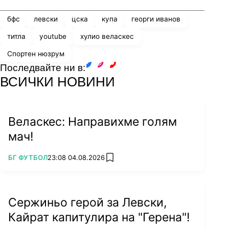
бфс
левски
цска
купа
георги иванов
титла
youtube
хулио веласкес
Спортен нюзрум
Последвайте ни в:
facebook
instagram
youtube
ВСИЧКИ НОВИНИ
Веласкес: Направихме голям
мач!
ПОВЕЧЕ ОТ
БГ ФУТБОЛ
23:08 04.08.2026
add favorites
Сержиньо герой за Левски,
Кайрат капитулира на "Герена"!