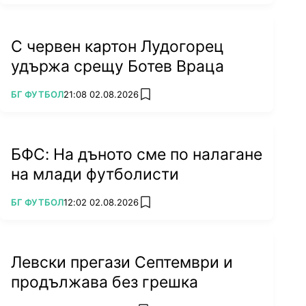
С червен картон Лудогорец
удържа срещу Ботев Враца
ПОВЕЧЕ ОТ
БГ ФУТБОЛ
21:08 02.08.2026
add favorites
БФС: На дъното сме по налагане
на млади футболисти
ПОВЕЧЕ ОТ
БГ ФУТБОЛ
12:02 02.08.2026
add favorites
Левски прегази Септември и
продължава без грешка