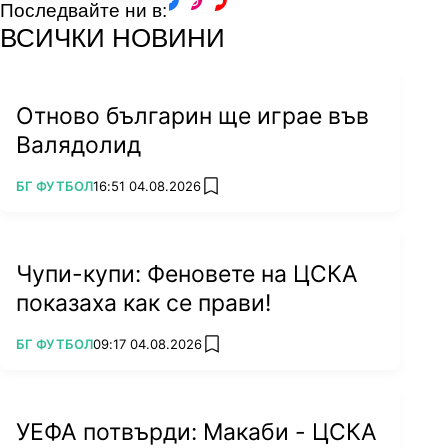
Последвайте ни в:
facebook
instagram
youtube
ВСИЧКИ НОВИНИ
Отново българин ще играе във
Валядолид
ПОВЕЧЕ ОТ
БГ ФУТБОЛ
16:51 04.08.2026
add favorites
Чупи-купи: Феновете на ЦСКА
показаха как се прави!
ПОВЕЧЕ ОТ
БГ ФУТБОЛ
09:17 04.08.2026
add favorites
УЕФА потвърди: Макаби - ЦСКА