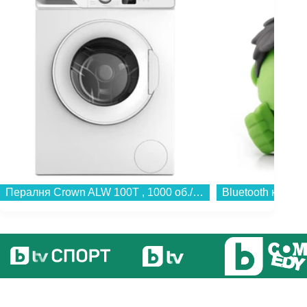
Пералня Crown ALW 100T , 1000 об./мин., 5.00 kg, D , Бял...