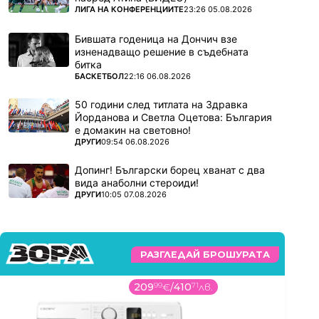
ПОВЕЧЕ ОТ
ЛИГА НА КОНФЕРЕНЦИИТЕ
23:26 05.08.2026
Бившата годеница на Дончич взе
изненадващо решение в съдебната
битка
ПОВЕЧЕ ОТ
БАСКЕТБОЛ
22:16 06.08.2026
50 години след титлата на Здравка
Йорданова и Светла Оцетова: България
е домакин на световно!
ПОВЕЧЕ ОТ
ДРУГИ
09:54 06.08.2026
Допинг! Български борец хванат с два
вида анаболни стероиди!
ПОВЕЧЕ ОТ
ДРУГИ
10:05 07.08.2026
РАЗГЛЕДАЙ БРОШУРАТА
209
99
€
/
410
71
лв.