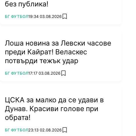
без публика!
ПОВЕЧЕ ОТ
БГ ФУТБОЛ
19:34 03.08.2026
add favorites
Лоша новина за Левски часове
преди Кайрат! Веласкес
потвърди тежък удар
ПОВЕЧЕ ОТ
БГ ФУТБОЛ
17:17 03.08.2026
add favorites
ЦСКА за малко да се удави в
Дунав. Красиви голове при
обрата!
ПОВЕЧЕ ОТ
БГ ФУТБОЛ
23:13 02.08.2026
add favorites