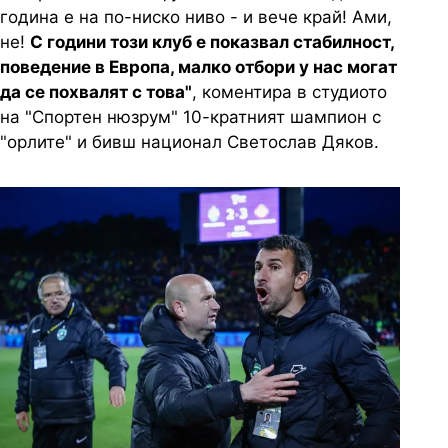
година е на по-ниско ниво - и вече край! Ами,
не!
С години този клуб е показвал стабилност,
поведение в Европа, малко отбори у нас могат
да се похвалят с това"
, коментира в студиото
на "Спортен нюзрум" 10-кратният шампион с
"орлите" и бивш национал Светослав Дяков.