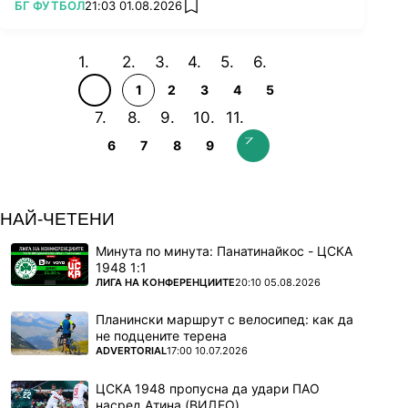
ПОВЕЧЕ ОТ
БГ ФУТБОЛ
21:03 01.08.2026
add favorites
1
2
3
4
5
6
7
8
9
НАЙ-ЧЕТЕНИ
Минута по минута: Панатинайкос - ЦСКА
1948 1:1
ПОВЕЧЕ ОТ
ЛИГА НА КОНФЕРЕНЦИИТЕ
20:10 05.08.2026
Планински маршрут с велосипед: как да
не подцените терена
ПОВЕЧЕ ОТ
ADVERTORIAL
17:00 10.07.2026
ЦСКА 1948 пропусна да удари ПАО
насред Атина (ВИДЕО)