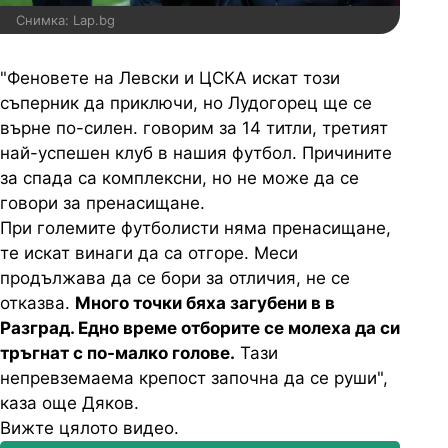
Снимка: Lap.bg
"Феновете на Левски и ЦСКА искат този
съперник да приключи, но Лудогорец ще се
върне по-силен. говорим за 14 титли, третият
най-успешен клуб в нашия футбол. Причините
за спада са комплексни, но не може да се
говори за пренасищане.
При големите футболисти няма пренасищане,
те искат винаги да са отгоре. Меси
продължава да се бори за отличия, не се
отказва.
Много точки бяха загубени в в
Разград. Едно време отборите се молеха да си
тръгнат с по-малко голове.
Тази
непревземаема крепост започна да се руши",
каза още Дяков.
Вижте цялото видео.