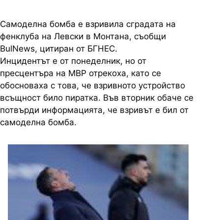
Самоделна бомба е взривила сградата на
фенклуба на Левски в Монтана, съобщи
BulNews, цитиран от БГНЕС.
Инцидентът е от понеделник, но от
пресцентъра на МВР отрекоха, като се
обосноваха с това, че взривното устройство
всъщност било пиратка. Във вторник обаче се
потвърди информацията, че взривът е бил от
самоделна бомба.