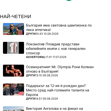
НАЙ-ЧЕТЕНИ
България има световна шампионка по
лека атлетика!
ПОВЕЧЕ ОТ
ДРУГИ
00:43 10.08.2026
Локомотив Пловдив представи
юбилейните екипи с нов генерален
спонсор
ПОВЕЧЕ ОТ
ADVERTORIAL
17:41 17.07.2026
Осемкратният Mr. Olympia Рони Колман
отново в България!
ПОВЕЧЕ ОТ
ДРУГИ
13:10 09.08.2026
Подаръкът за 12-ия ѝ рожден ден?
Място сред най-големите таланти на
Европа
ПОВЕЧЕ ОТ
ДРУГИ
14:51 09.08.2026
Виктория Ангелова е на финал на