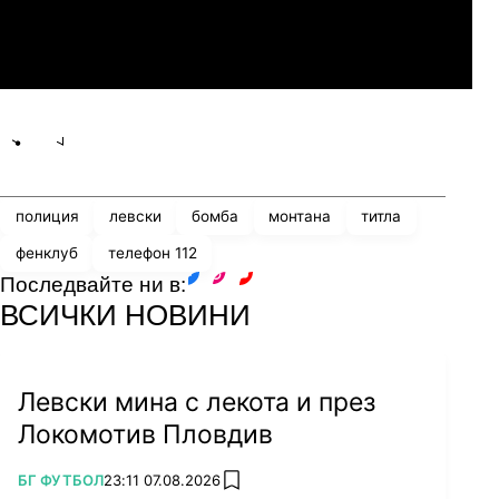
Линкълн Ред Импс
Share
save
полиция
левски
бомба
монтана
титла
фенклуб
телефон 112
Последвайте ни в:
facebook
instagram
youtube
ВСИЧКИ НОВИНИ
Левски мина с лекота и през
Локомотив Пловдив
ПОВЕЧЕ ОТ
БГ ФУТБОЛ
23:11 07.08.2026
add favorites