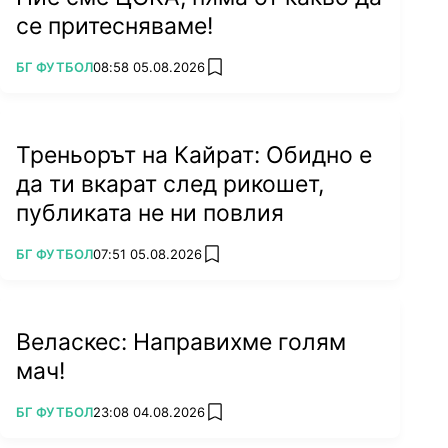
се притесняваме!
ПОВЕЧЕ ОТ
БГ ФУТБОЛ
08:58 05.08.2026
add favorites
Треньорът на Кайрат: Обидно е
да ти вкарат след рикошет,
публиката не ни повлия
ПОВЕЧЕ ОТ
БГ ФУТБОЛ
07:51 05.08.2026
add favorites
Веласкес: Направихме голям
мач!
ПОВЕЧЕ ОТ
БГ ФУТБОЛ
23:08 04.08.2026
add favorites