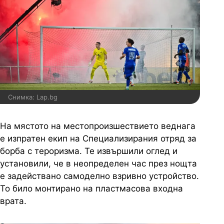
Снимка: Lap.bg
На мястото на местопроизшествието веднага
е изпратен екип на Специализирания отряд за
борба с тероризма. Те извършили оглед и
установили, че в неопределен час през нощта
е задействано самоделно взривно устройство.
То било монтирано на пластмасова входна
врата.