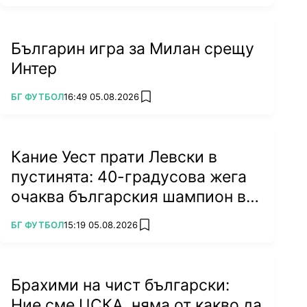
Българин игра за Милан срещу
Интер
ПОВЕЧЕ ОТ
БГ ФУТБОЛ
16:49 05.08.2026
add favorites
Кание Уест прати Левски в
пустинята: 40-градусова жега
очаква българския шампион в
Туркестан
ПОВЕЧЕ ОТ
БГ ФУТБОЛ
15:19 05.08.2026
add favorites
Брахими на чист български:
Ние сме ЦСКА, няма от какво да