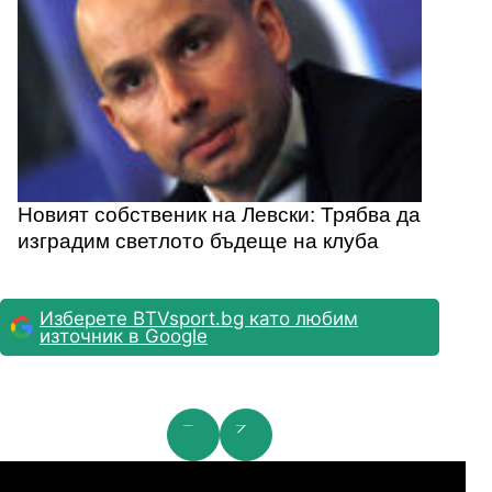
Новият собственик на Левски: Трябва да
изградим светлото бъдеще на клуба
Изберете BTVsport.bg като любим
източник в Google
мпионска лига: 2nd Qualifying Round
Ша
07.2026
19:00
04.