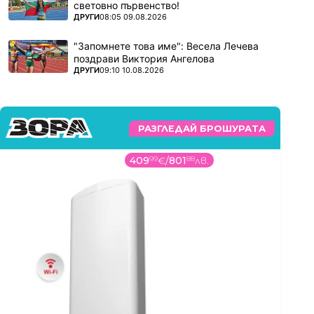
световно първенство!
ПОВЕЧЕ ОТ
ДРУГИ
08:05 09.08.2026
"Запомнете това име": Весела Лечева
поздрави Виктория Ангелова
ПОВЕЧЕ ОТ
ДРУГИ
09:10 10.08.2026
РАЗГЛЕДАЙ БРОШУРАТА
409
99
€
/
801
88
лв.