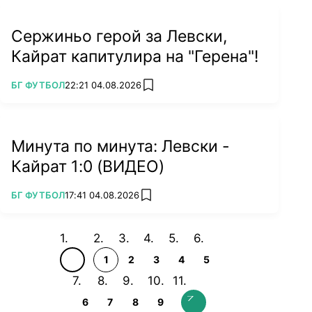
Сержиньо герой за Левски,
Кайрат капитулира на "Герена"!
ПОВЕЧЕ ОТ
БГ ФУТБОЛ
22:21 04.08.2026
add favorites
Минута по минута: Левски -
Кайрат 1:0 (ВИДЕО)
ПОВЕЧЕ ОТ
БГ ФУТБОЛ
17:41 04.08.2026
add favorites
1
2
3
4
5
6
7
8
9