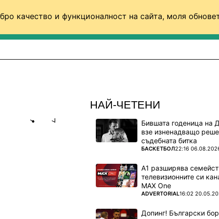
бро качество и функционалност на сайта, моля обновет
ФУТБОЛ (СВЯТ)
БАСКЕТБОЛ
ВОЛЕЙБОЛ
НАЙ-ЧЕТЕНИ
Бившата годеница на 
Share
save
взе изненадващо реше
съдебната битка
ПОВЕЧЕ ОТ
БАСКЕТБОЛ
22:16 06.08.202
ПОИСКА
А С ЦСКА
А1 разширява семейст
телевизионните си кан
MAX One
ни"
ПОВЕЧЕ ОТ
ADVERTORIAL
16:02 20.05.2
арски
Допинг! Български бо