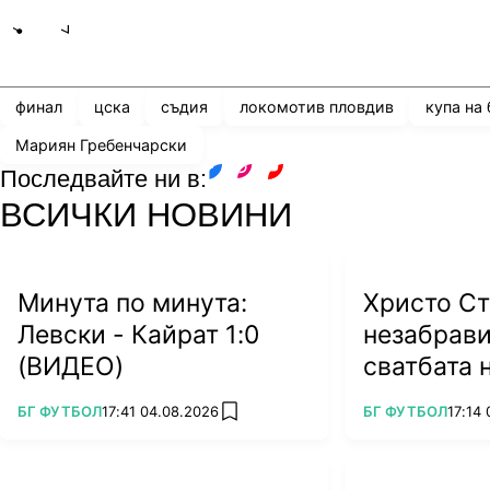
Share
save
финал
цска
съдия
локомотив пловдив
купа на
Мариян Гребенчарски
Последвайте ни в:
facebook
instagram
youtube
ВСИЧКИ НОВИНИ
Минута по минута:
Христо Ст
Левски - Кайрат 1:0
незабрави
(ВИДЕО)
сватбата 
на Тодор 
ПОВЕЧЕ ОТ
ПОВЕЧЕ ОТ
БГ ФУТБОЛ
17:41 04.08.2026
БГ ФУТБОЛ
17:14
add favorites