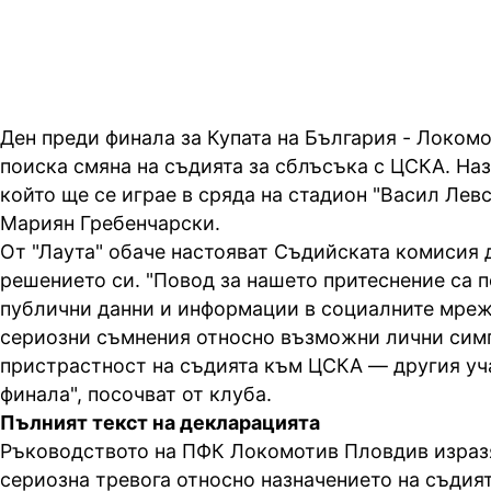
Ден преди финала за Купата на България - Локом
поиска смяна на съдията за сблъсъка с ЦСКА. Наз
който ще се играе в сряда на стадион "Васил Лев
Мариян Гребенчарски.
От "Лаута" обаче настояват Съдийската комисия 
решението си. "Повод за нашето притеснение са 
публични данни и информации в социалните мреж
сериозни съмнения относно възможни лични сим
пристрастност на съдията към ЦСКА — другия уч
финала", посочват от клуба.
Пълният текст на декларацията
Ръководството на ПФК Локомотив Пловдив израз
сериозна тревога относно назначението на съдия