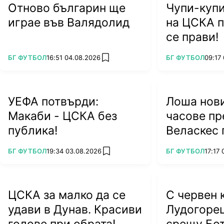
Отново българин ще
Чупи-купи
играе във Валядолид
на ЦСКА п
се прави!
ПОВЕЧЕ ОТ
ПОВЕЧЕ ОТ
БГ ФУТБОЛ
16:51 04.08.2026
БГ ФУТБОЛ
09:17
add favorites
УЕФА потвърди:
Лоша нови
Макаби - ЦСКА без
часове пр
публика!
Веласкес 
тежък уда
ПОВЕЧЕ ОТ
ПОВЕЧЕ ОТ
БГ ФУТБОЛ
19:34 03.08.2026
БГ ФУТБОЛ
17:17
add favorites
ЦСКА за малко да се
С червен 
удави в Дунав. Красиви
Лудогоре