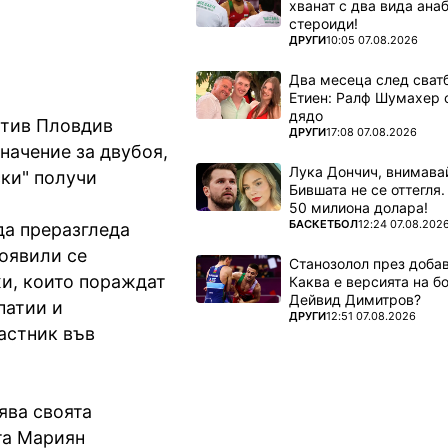
хванат с два вида ана
стероиди!
ПОВЕЧЕ ОТ
ДРУГИ
10:05 07.08.2026
Два месеца след сватб
Етиен: Ралф Шумахер 
дядо
отив Пловдив
ПОВЕЧЕ ОТ
ДРУГИ
17:08 07.08.2026
начение за двубоя,
Лука Дончич, внимава
ски" получи
Бившата не се оттегля.
50 милиона долара!
ПОВЕЧЕ ОТ
БАСКЕТБОЛ
12:24 07.08.202
да преразгледа
появили се
Станозолол през доба
и, които пораждат
Каква е версията на б
Дейвид Димитров?
патии и
ПОВЕЧЕ ОТ
ДРУГИ
12:51 07.08.2026
астник във
ява своята
та Мариян