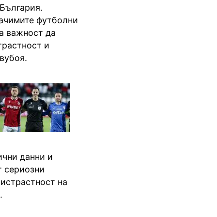
 България.
начимите футболни
на важност да
трастност и
вубоя.
ични данни и
т сериозни
истрастност на
.