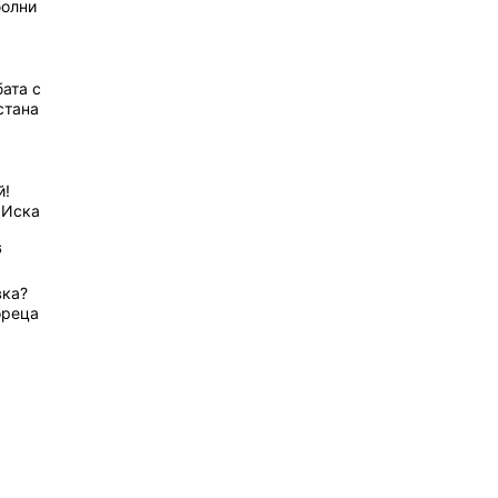
болни
ата с
стана
й!
 Иска
6
вка?
ореца