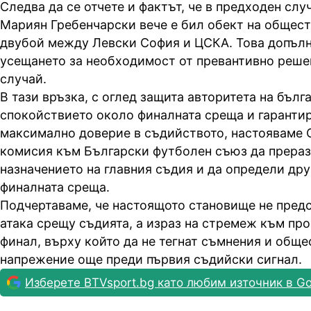
Следва да се отчете и фактът, че в предходен слу
Мариян Гребенчарски вече е бил обект на общес
двубой между Левски София и ЦСКА. Това допълн
усещането за необходимост от превантивно реше
случай.
В тази връзка, с оглед защита авторитета на бълг
спокойствието около финалната среща и гаранти
максимално доверие в съдийството, настояваме 
комисия към Български футболен съюз да прераз
назначението на главния съдия и да определи дру
финалната среща.
Подчертаваме, че настоящото становище не пред
атака срещу съдията, а израз на стремеж към пр
финал, върху който да не тегнат съмнения и обще
напрежение още преди първия съдийски сигнал.
Изберете BTVsport.bg като любим източник в Go