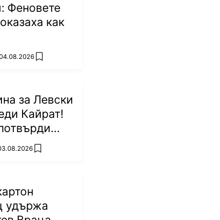
: Феновете
оказаха как
 04.08.2026
add favorites
на за Левски
еди Кайрат!
потвърди
р
 03.08.2026
add favorites
картон
ц удържа