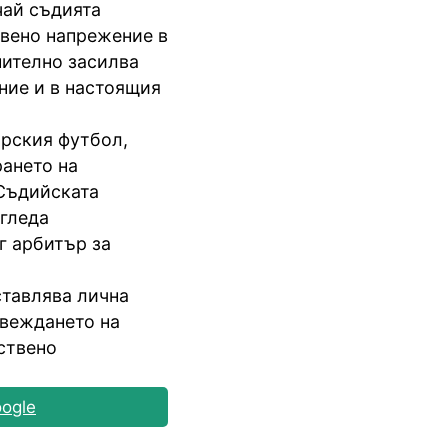
чай съдията
твено напрежение в
ително засилва
ние и в настоящия
арския футбол,
рането на
Съдийската
гледа
г арбитър за
ставлява лична
овеждането на
ствено
ogle