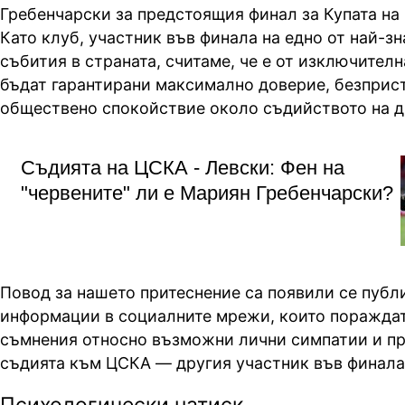
Гребенчарски за предстоящия финал за Купата на
Като клуб, участник във финала на едно от най-з
събития в страната, считаме, че е от изключител
бъдат гарантирани максимално доверие, безприс
обществено спокойствие около съдийството на д
Съдията на ЦСКА - Левски: Фен на
"червените" ли е Мариян Гребенчарски?
Повод за нашето притеснение са появили се публ
информации в социалните мрежи, които поражда
съмнения относно възможни лични симпатии и пр
съдията към ЦСКА — другия участник във финала
Психологически натиск