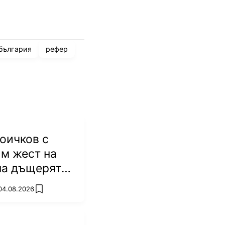
 българия
рефер
оичков с
м жест на
на дъщерята
Батков
 04.08.2026
add favorites