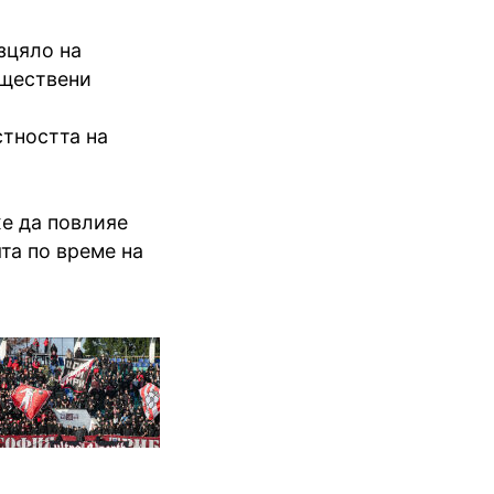
зцяло на
бществени
стността на
же да повлияе
та по време на