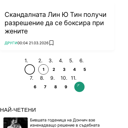
Скандалната Лин Ю Тин получи
разрешение да се боксира при
жените
ПОВЕЧЕ ОТ
ДРУГИ
00:04 21.03.2026
add favorites
1
2
3
4
5
6
7
8
9
НАЙ-ЧЕТЕНИ
Бившата годеница на Дончич взе
изненадващо решение в съдебната