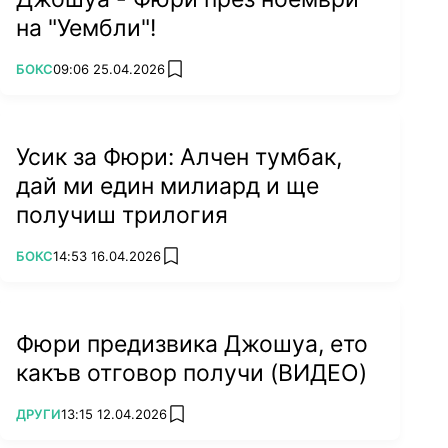
на "Уембли"!
ПОВЕЧЕ ОТ
БОКС
09:06 25.04.2026
add favorites
Усик за Фюри: Алчен тумбак,
дай ми един милиард и ще
получиш трилогия
ПОВЕЧЕ ОТ
БОКС
14:53 16.04.2026
add favorites
Фюри предизвика Джошуа, ето
какъв отговор получи (ВИДЕО)
ПОВЕЧЕ ОТ
ДРУГИ
13:15 12.04.2026
add favorites