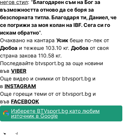
негов стил
: "
Благодарен съм на Бог за
възможността отново да се боря за
безспорната титла. Благодаря ти, Даниел, че
се погрижи за моя колан на
IBF
. Сега си го
искам обратно
".
Очаквано на кантара
Усик
беше по-лек от
Дюбоа
и тежеше 103.10 кг.
Дюбоа
от своя
страна закова 110.58 кг.
Последвайте btvsport.bg за още новини
във
VIBER
Още видео и снимки от btvsport.bg и
в
INSTAGRAM
Още горещи теми от от btvsport.bg и
във
FACEBOOK
Изберете BTVsport.bg като любим
източник в Google