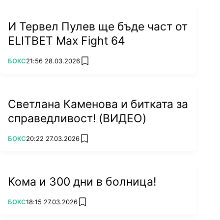
И Тервел Пулев ще бъде част от
ELITBET Max Fight 64
ПОВЕЧЕ ОТ
БОКС
21:56 28.03.2026
add favorites
Светлана Каменова и битката за
справедливост! (ВИДЕО)
ПОВЕЧЕ ОТ
БОКС
20:22 27.03.2026
add favorites
Кома и 300 дни в болница!
ПОВЕЧЕ ОТ
БОКС
18:15 27.03.2026
add favorites