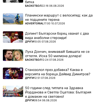
битка
ПОВЕЧЕ ОТ
БАСКЕТБОЛ
22:16 06.08.2026
Планински маршрут с велосипед: как да
не подцените терена
ПОВЕЧЕ ОТ
ADVERTORIAL
17:00 10.07.2026
Допинг! Български борец хванат с два
вида анаболни стероиди!
ПОВЕЧЕ ОТ
ДРУГИ
10:05 07.08.2026
Лука Дончич, внимавай! Бившата не се
оттегля. Иска 50 милиона долара!
ПОВЕЧЕ ОТ
БАСКЕТБОЛ
12:24 07.08.2026
Станозолол през добавка? Каква е
версията на бореца Дейвид Димитров?
ПОВЕЧЕ ОТ
ДРУГИ
12:51 07.08.2026
50 години след титлата на Здравка
Йорданова и Светла Оцетова: България
е домакин на световно!
ПОВЕЧЕ ОТ
ДРУГИ
09:54 06.08.2026