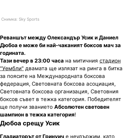
сметки за разчистване
Снимка: Sky Sports
Реваншът между
Олександър
Усик
и Даниел
Дюбоа е може би най-чаканият боксов мач за
годината.
Тази вечер в 23:00 часа
на митичния
стадион
"Уембли"
двамата ще излязат на ринга в битка
за поясите на Международната боксова
федерация,
Световната боксова асоциация,
Световната боксова организация, Световния
боксов съвет в т
ежка
категория. Победителят
ще получи званието
Абсолютен световен
шампион в тежка категория
!
Дюбоа срещу Усик
Гладиаторът от Гринуич
е неудържим, като