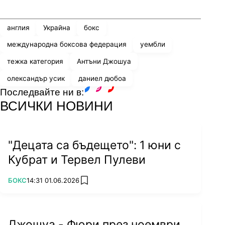
Share
save
англия
Украйна
бокс
международна боксова федерация
уембли
тежка категория
Антъни Джошуа
олександър усик
даниел дюбоа
Последвайте ни в:
facebook
instagram
youtube
ВСИЧКИ НОВИНИ
"Децата са бъдещето": 1 юни с
Кубрат и Тервел Пулеви
ПОВЕЧЕ ОТ
БОКС
14:31 01.06.2026
add favorites
Джошуа - Фюри през ноември