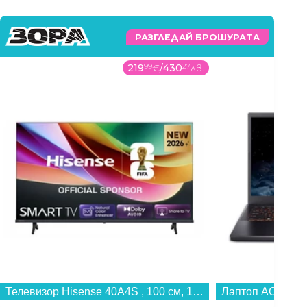
РАЗГЛЕДАЙ БРОШУРАТА
219
99
€
/
430
27
лв.
Телевизор Hisense 40A4S , 100 см, 1920x1080 FULL HD , 40 inch, LED , Smart TV , VIDAA...