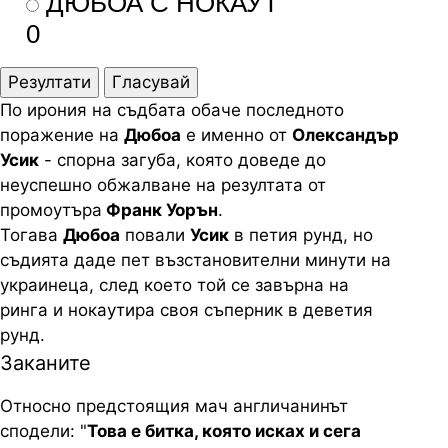
ДЮБОА С НОКАУТ
0
Резултати
Гласувай
По ирония на съдбата обаче последното
поражение на
Дюбоа
е именно от
Олександър
Усик
- спорна загуба, която доведе до
неуспешно обжалване на резултата от
промоутъра
Франк Уорън
.
Тогава
Дюбоа
повали
Усик
в петия рунд, но
съдията даде пет възстановителни минути на
украинеца, след което той се завърна на
ринга и нокаутира своя съперник в деветия
рунд.
Заканите
Относно предстоящия мач англичанинът
сподели: "
Това е битка, която исках и сега