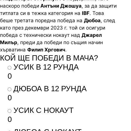
наскоро победи
Антъни Джошуа
, за да защити
титлата си в тежка категория на
IBF
.
Това
беше третата поредна победа на
Дюбоа
, след
като през декември 2023 г. той си осигури
победа с технически нокаут над
Джарел
Милър
, преди да победи по същия начин
хърватина
Филип
Хргович
.
КОЙ ЩЕ ПОБЕДИ В МАЧА?
УСИК В 12 РУНДА
0
ДЮБОА В 12 РУНДА
0
УСИК С НОКАУТ
0