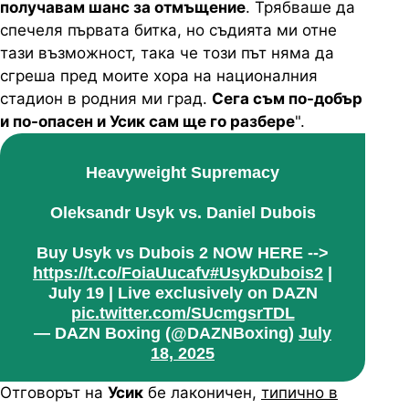
получавам шанс за отмъщение
. Трябваше да
спечеля първата битка, но съдията ми отне
тази възможност, така че този път няма да
сгреша пред моите хора на националния
стадион в родния ми град.
Сега съм по-добър
и по-опасен и
Усик
сам ще го разбере
".
Heavyweight Supremacy
Oleksandr Usyk vs. Daniel Dubois
Buy Usyk vs Dubois 2 NOW HERE -->
https://t.co/FoiaUucafv
#UsykDubois2
|
July 19 | Live exclusively on DAZN
pic.twitter.com/SUcmgsrTDL
— DAZN Boxing (@DAZNBoxing)
July
18, 2025
Отговорът на
Усик
бе лаконичен,
типично в