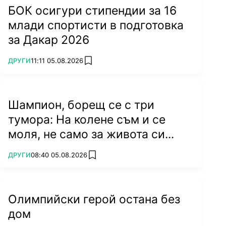
БОК осигури стипендии за 16
млади спортисти в подготовка
за Дакар 2026
ПОВЕЧЕ ОТ
ДРУГИ
11:11 05.08.2026
add favorites
Шампион, борещ се с три
тумора: На колене съм и се
моля, не само за живота си...
ПОВЕЧЕ ОТ
ДРУГИ
08:40 05.08.2026
add favorites
Олимпийски герой остана без
дом