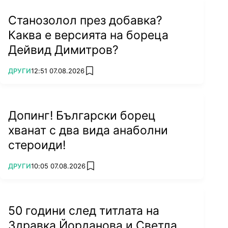
Станозолол през добавка?
Каква е версията на бореца
Дейвид Димитров?
ПОВЕЧЕ ОТ
ДРУГИ
12:51 07.08.2026
add favorites
Допинг! Български борец
хванат с два вида анаболни
стероиди!
ПОВЕЧЕ ОТ
ДРУГИ
10:05 07.08.2026
add favorites
50 години след титлата на
Здравка Йорданова и Светла