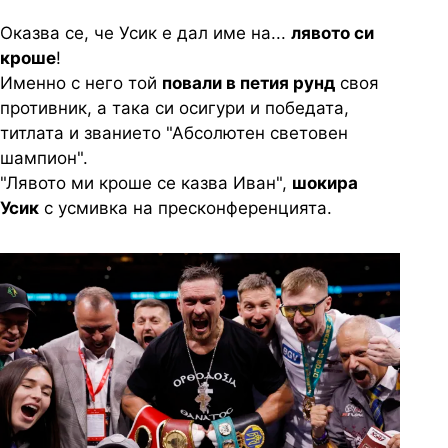
Оказва се, че Усик е дал име на...
лявото си
кроше
!
Именно с него той
повали в петия рунд
своя
противник, а така си осигури и победата,
титлата и званието "Абсолютен световен
шампион".
"Лявото ми кроше се казва Иван",
шокира
Усик
с усмивка на пресконференцията.