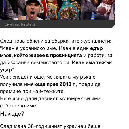
Снимка: Reuters
След това обясни за обърканите журналисти:
"Иван е украинско име. Иван е един
едър
мъж, който живее в провинцията
и работи, за
да изхранва семейството си.
Иван има тежък
удар
"
Усик сподели още, че лявата му ръка е
получила име
още през 2018 г.
, преди да
премине при най-тежките.
Не е ясно дали десният му юмрук си има
собствено име.
Накъде?
След мача 38-годишният украинец беше