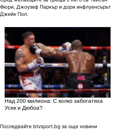
Фюри, Джоузеф Паркър и дори инфлуенсърът
Джейк Пол.
Над 200 милиона: С колко забогатяха
Усик и Дюбоа?
Последвайте btvsport.bg за още новини