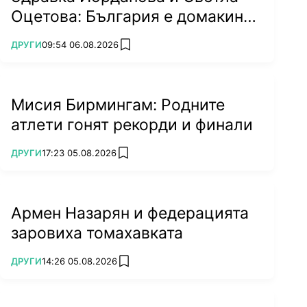
Оцетова: България е домакин
на световно!
ПОВЕЧЕ ОТ
ДРУГИ
09:54 06.08.2026
add favorites
Мисия Бирмингам: Родните
атлети гонят рекорди и финали
ПОВЕЧЕ ОТ
ДРУГИ
17:23 05.08.2026
add favorites
Армен Назарян и федерацията
заровиха томахавката
ПОВЕЧЕ ОТ
ДРУГИ
14:26 05.08.2026
add favorites