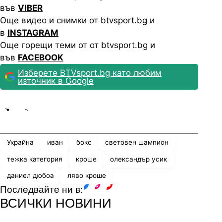
във
VIBER
Още видео и снимки от btvsport.bg и
в
INSTAGRAM
Още горещи теми от от btvsport.bg и
във
FACEBOOK
Изберете BTVsport.bg като любим
източник в Google
Share
save
Украйна
иван
бокс
световен шампион
тежка категория
кроше
олександър усик
даниел дюбоа
ляво кроше
Последвайте ни в:
facebook
instagram
youtube
ВСИЧКИ НОВИНИ