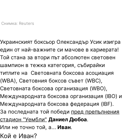
обяснение
Снимка: Reuters
Украинският боксьор Олександър Усик изигра
един от най-важните си мачове в кариерата!
Той стана за втори път абсолютен световен
шампион в тежка категория, събирайки
титлите на Световната боксова асоциация
(WBA), Световния боксов съвет (WBC),
Световната боксова организация (WBO),
Международната боксова организация (IBO) и
Международната боксова федерация (IBF).
За последната той победи
пред препълнения
стадион "Уембли"
Даниел Дюбоа
.
Или не точно той, а...
Иван
.
Кой е Иван?