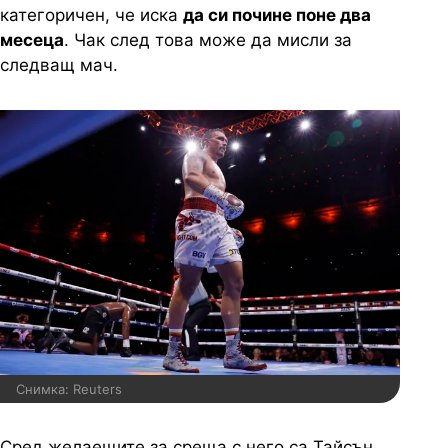
категоричен, че иска
да си почине поне два
месеца
. Чак след това може да мисли за
следващ мач.
Снимка: Reuters
Сред желаещите за среща с него са Тайсън