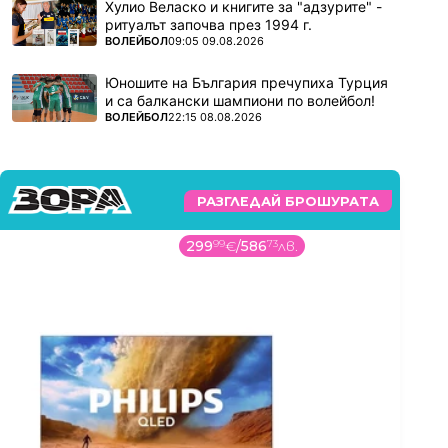
Хулио Веласко и книгите за "адзурите" -
ритуалът започва през 1994 г.
ПОВЕЧЕ ОТ
ВОЛЕЙБОЛ
09:05 09.08.2026
Юношите на България пречупиха Турция
и са балкански шампиони по волейбол!
ПОВЕЧЕ ОТ
ВОЛЕЙБОЛ
22:15 08.08.2026
РАЗГЛЕДАЙ БРОШУРАТА
299
99
€
/
586
73
лв.