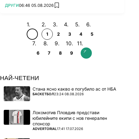
ПОВЕЧЕ ОТ
ДРУГИ
06:46 05.08.2026
add favorites
1
2
3
4
5
6
7
8
9
НАЙ-ЧЕТЕНИ
Стана ясно какво е погубило ас от НБА
ПОВЕЧЕ ОТ
БАСКЕТБОЛ
23:24 08.08.2026
Локомотив Пловдив представи
юбилейните екипи с нов генерален
спонсор
ПОВЕЧЕ ОТ
ADVERTORIAL
17:41 17.07.2026