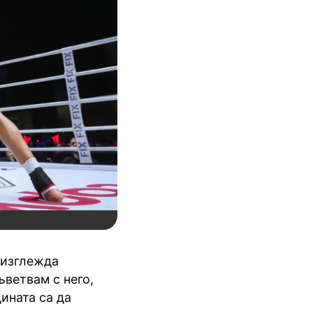
 изглежда
ъветвам с него,
дината са да