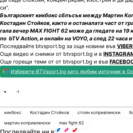
си".
Българският кикбокс сблъсък между Мартин Ко
Костадин Стойков, както и останалата част от г
гала вечер MAX FIGHT 62 може да гледате на 19 ю
по bTV Action, и онлайн на VOYO, а след 22 часа и
Последвайте btvsport.bg за още новини във
VIBER
Още видео и снимки от btvsport.bg и в
INSTAGRA
Още горещи теми от от btvsport.bg и във
FACEBO
Изберете BTVsport.bg като любим източник в Go
Share
save
кикбокс
Костадин Стойков
стоян копривленски
б
мартин копривленски
max fight 62
Последвайте ни в: