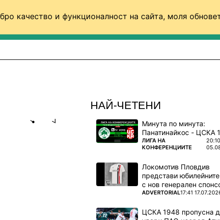
бро качество и функционалност на сайта, моля обновет
ФУТБОЛ (СВЯТ)
БАСКЕТБОЛ
ВОЛЕЙБОЛ
НАЙ-ЧЕТЕНИ
Минута по минута:
Share
save
ПОВЕЧЕ ОТ
ЛИГА НА
20:1
КОНФЕРЕНЦИИТЕ
05.0
МАРТИН
Локомотив Пловдив
ИНГА НА
представи юбилейните
с нов генерален спонс
ПОВЕЧЕ ОТ
ADVERTORIAL
17:41 17.07.202
19 юли) на
ЦСКА 1948 пропусна 