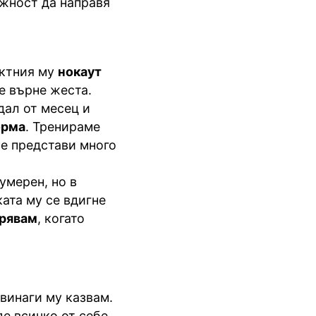
ожност да направя
ктния му
нокаут
е върне жеста.
дал от месец и
орма
. Тренираме
се представи много
умерен, но в
ката му се вдигне
рявам
, когато
 винаги му казвам.
де всичко от себе