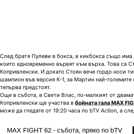
живо от 20 ч. по bTV Action и Voyo
ч. и по bTV
След братя Пулеви в бокса, в кикбокса също има 
които едновременно вървят към върха. Това са С
Копривленски. И докато Стоян вече гордо носи ти
шампион във версия К-1, за Мартин най-големите 
тепърва предстоят.
Още в събота, в Свети Влас, по-малкият от двама
Копривленски ще участва в
бойната гала MAX FI
може да гледате от 19:20 часа по bTV Action, а сле
MAX FIGHT 62 - събота, пряко по bTV