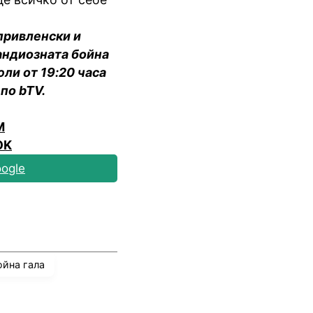
привленски и
рандиозната бойна
ли от 19:20 часа
 по bTV.
M
OK
ogle
ойна гала