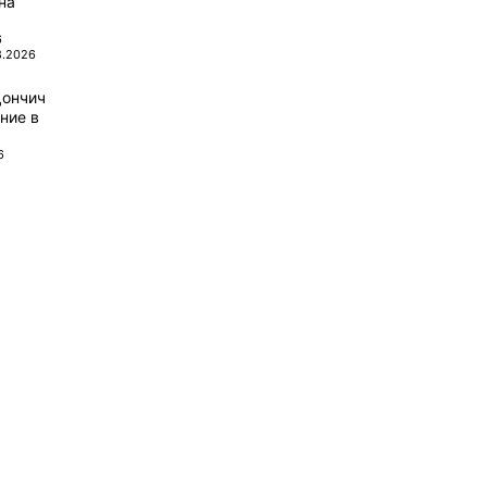
на
6
8.2026
Дончич
ние в
6