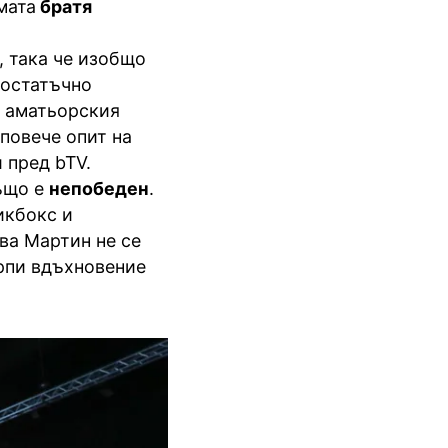
мата
братя
, така че изобщо
достатъчно
в аматьорския
 повече опит на
 пред bTV.
ъщо е
непобеден
.
икбокс и
ва Мартин не се
ерпи вдъхновение