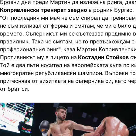
Броени дни преди Мартин да излезе на ринга, два
Копривленски тренират заедно
в родния Бургас.
"От последния ми мач не съм спирал да тренирам
не съм излизал от форма и смятам, че ми е било 
времето. Съперникът ми се състезава предимно 
правилник. Така че смятам, че го превъзхождам с
професионалния ринг", каза Мартин Копривленски
Противникът му в лицето на
Костадин Стойков
с
Той е два пъти носител на европейската купа по к
многократен републикански шампион. Въпреки то
притеснява от визитката на съперника си, като ч
от брат си.