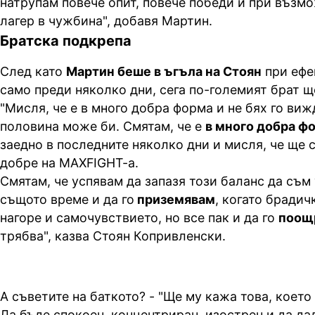
натрупам повече опит, повече победи и при възм
лагер в чужбина", добавя Мартин.
Братска подкрепа
След като
Мартин беше в ъгъла на Стоян
при ефе
само преди няколко дни, сега по-големият брат щ
"Мисля, че е в много добра форма и не бях го виж
половина може би. Смятам, че е
в много добра ф
заедно в последните няколко дни и мисля, че ще 
добре на MAXFIGHT-а.
Смятам, че успявам да запазя този баланс да съм 
същото време и да го
приземявам
, когато брадич
нагоре и самочувствието, но все пак и да го
поощ
трябва", казва Стоян Копривленски.
А съветите на баткото? - "Ще му кажа това, което
Да бъде спокоен, концентриран, изострен и да да