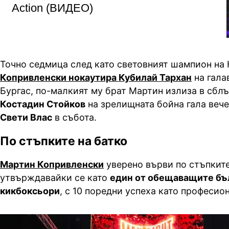
Action (ВИДЕО)
Точно седмица след като световният шампион на 
Копривленски нокаутира Кубилай Тархан
на гала
Бургас, по-малкият му брат Мартин излиза в сбл
Костадин Стойков
на зрелищната бойна гала веч
Свети Влас
в събота.
По стъпките на батко
Мартин Копривленски
уверено върви по стъпките
утвърждавайки се като
един от обещаващите бъ
кикбоксьори
, с 10 поредни успеха като професио