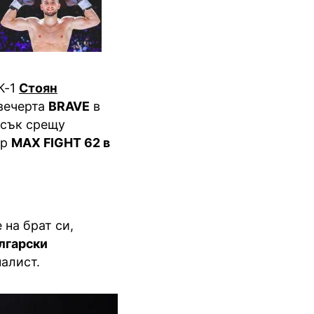
К-1
Стоян
вечерта
BRAVE
в
ъсък срещу
ер
MAX FIGHT 62 в
 на брат си,
лгарски
налист.