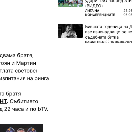
удари ПАО насред Ати
, а от 22
(ВИДЕО)
ПОВЕЧЕ ОТ
ЛИГА НА
23:2
КОНФЕРЕНЦИИТЕ
05.0
Бившата годеница на 
взе изненадващо реше
съдебната битка
ПОВЕЧЕ ОТ
БАСКЕТБОЛ
22:16 06.08.202
двама братя,
тоян и Мартин
тлата световен
изпитания на ринга
та братя
GHT
.
Събитието
д 22 часа и по bTV.