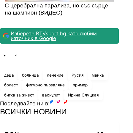
С церебрална парализа, но със сърце
на шампион (ВИДЕО)
Изберете BTVsport.bg като любим
източник в Google
Share
save
деца
болница
лечение
Русия
майка
болест
фигурно пързаляне
пример
битка за живот
васкулит
Ирина Слуцкая
Последвайте ни в:
facebook
instagram
youtube
ВСИЧКИ НОВИНИ