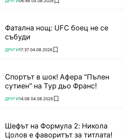
ПОВЕЧЕ ОТ
ДРУГИ
06:46 05.08.2026
add favorites
Фатална нощ: UFC боец не се
събуди
ПОВЕЧЕ ОТ
ДРУГИ
17:37 04.08.2026
add favorites
Спортът в шок! Афера "Пълен
сутиен" на Тур дьо Франс!
ПОВЕЧЕ ОТ
ДРУГИ
14:08 04.08.2026
add favorites
Шефът на Формула 2: Никола
Цолов е фаворитът за титлата!