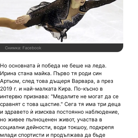
Снимка: Facebook
Но основната ѝ победа не беше на леда.
Ирина стана майка. Първо тя роди син
Артьом, след това дъщеря Варвара, а през
2019 г. и най-малката Кира. По-късно в
интервю признава: "Медалите не могат да се
сравнят с това щастие." Сега тя има три деца
и здравето ѝ изисква постоянно наблюдение,
но живее пълноценен живот, участва в
социални дейности, води токшоу, подкрепя
млади спортисти и продължава да бъде