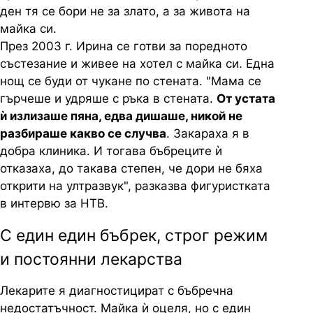
ден тя се бори не за злато, а за живота на
майка си.
През 2003 г. Ирина се готви за поредното
състезание и живее на хотел с майка си. Една
нощ се буди от чукане по стената. "Мама се
гърчеше и удряше с ръка в стената.
От устата
ѝ излизаше пяна, едва дишаше, никой не
разбираше какво се случва
. Закараха я в
добра клиника. И тогава бъбреците ѝ
отказаха, до такава степен, че дори не бяха
открити на ултразвук", разказва фигуристката
в интервю за НТВ.
С един един бъбрек, строг режим
и постоянни лекарства
Лекарите я диагностицират с бъбречна
недостатъчност. Майка ѝ оцеля, но с един