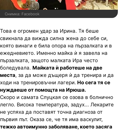
Снимка: Facebook
Това е огромен удар за Ирина. Тя беше
свикнала да вижда силна жена до себе си,
която винаги е била опора на пързалката и в
ежедневието. Именно майка ѝ я завела на
пързалката, защото малката Ира често
боледувала.
Майката ѝ работеше на две
места
, за да може дъщеря ѝ да тренира и да
ходи на тренировъчни лагери.
Но сега тя се
нуждаеше от помощта на Ирюша.
Скоро и самата Слуцкая се озова в болнично
легло. Висока температура, задух... Лекарите
не успяха да поставят точна диагноза от
първия път. Оказа се, че тя има васкулит,
тежко автоимунно заболяване, което засяга