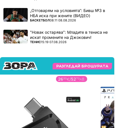
„Отговарям на условията“: Бивш №3 в
НБА иска при жените (ВИДЕО)
ПОВЕЧЕ ОТ
БАСКЕТБОЛ
08:11 08.08.2026
"Новак остарява": Младите в тениса не
искат промените на Джокович!
ПОВЕЧЕ ОТ
ТЕНИС
15:19 07.08.2026
РАЗГЛЕДАЙ БРОШУРАТА
26
99
€
/
52
79
лв.
53
99