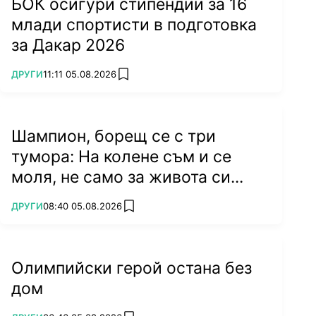
БОК осигури стипендии за 16
млади спортисти в подготовка
за Дакар 2026
ПОВЕЧЕ ОТ
ДРУГИ
11:11 05.08.2026
add favorites
Шампион, борещ се с три
тумора: На колене съм и се
моля, не само за живота си...
ПОВЕЧЕ ОТ
ДРУГИ
08:40 05.08.2026
add favorites
Олимпийски герой остана без
дом