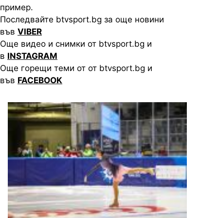
пример.
Последвайте btvsport.bg за още новини
във
VIBER
Още видео и снимки от btvsport.bg и
в
INSTAGRAM
Още горещи теми от от btvsport.bg и
във
FACEBOOK