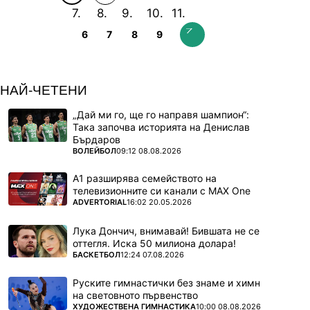
6
7
8
9
НАЙ-ЧЕТЕНИ
„Дай ми го, ще го направя шампион“:
Така започва историята на Денислав
Бърдаров
ПОВЕЧЕ ОТ
ВОЛЕЙБОЛ
09:12 08.08.2026
А1 разширява семейството на
телевизионните си канали с MAX One
ПОВЕЧЕ ОТ
ADVERTORIAL
16:02 20.05.2026
Лука Дончич, внимавай! Бившата не се
оттегля. Иска 50 милиона долара!
ПОВЕЧЕ ОТ
БАСКЕТБОЛ
12:24 07.08.2026
Руските гимнастички без знаме и химн
на световното първенство
ПОВЕЧЕ ОТ
ХУДОЖЕСТВЕНА ГИМНАСТИКА
10:00 08.08.2026