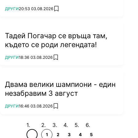
ПОВЕЧЕ ОТ
ДРУГИ
20:53 03.08.2026
add favorites
Тадей Погачар се връща там,
където се роди легендата!
ПОВЕЧЕ ОТ
ДРУГИ
18:36 03.08.2026
add favorites
Двама велики шампиони - един
незабравим 3 август
ПОВЕЧЕ ОТ
ДРУГИ
16:46 03.08.2026
add favorites
1
2
3
4
5