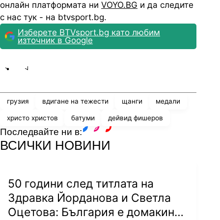
онлайн платформата ни
VOYO.BG
и да следите
с нас тук - на btvsport.bg.
Изберете BTVsport.bg като любим
източник в Google
Share
save
грузия
вдигане на тежести
щанги
медали
христо христов
батуми
дейвид фишеров
Последвайте ни в:
facebook
instagram
youtube
ВСИЧКИ НОВИНИ
50 години след титлата на
Здравка Йорданова и Светла
Оцетова: България е домакин