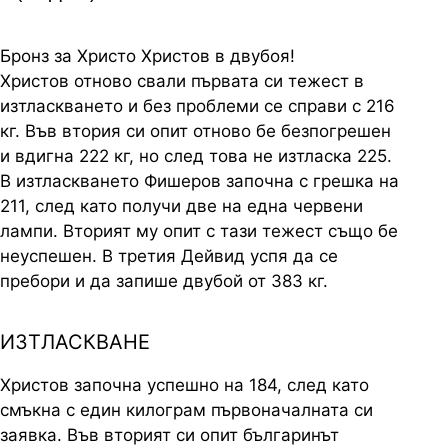
Бронз за Христо Христов в двубоя!
Христов отново свали първата си тежест в
изтласкването и без проблеми се справи с 216
кг. Във втория си опит отново бе безпогрешен
и вдигна 222 кг, но след това не изтласка 225.
В изтласкването Фишеров започна с грешка на
211, след като получи две на една червени
лампи. Вторият му опит с тази тежест също бе
неуспешен. В третия Дейвид успя да се
пребори и да запише двубой от 383 кг.
ИЗТЛАСКВАНЕ
Христов започна успешно на 184, след като
смъкна с един килограм първоначалната си
заявка. Във вторият си опит българинът