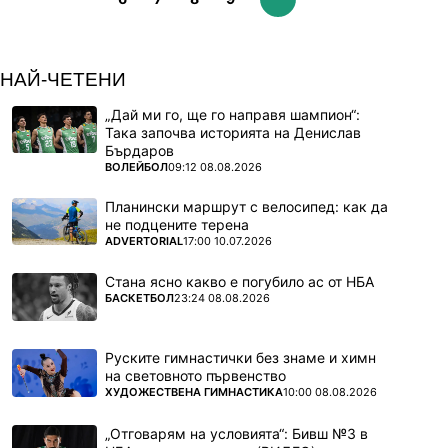
НАЙ-ЧЕТЕНИ
„Дай ми го, ще го направя шампион“:
Така започва историята на Денислав
Бърдаров
ПОВЕЧЕ ОТ
ВОЛЕЙБОЛ
09:12 08.08.2026
Планински маршрут с велосипед: как да
не подцените терена
ПОВЕЧЕ ОТ
ADVERTORIAL
17:00 10.07.2026
Стана ясно какво е погубило ас от НБА
ПОВЕЧЕ ОТ
БАСКЕТБОЛ
23:24 08.08.2026
Руските гимнастички без знаме и химн
на световното първенство
ПОВЕЧЕ ОТ
ХУДОЖЕСТВЕНА ГИМНАСТИКА
10:00 08.08.2026
„Отговарям на условията“: Бивш №3 в