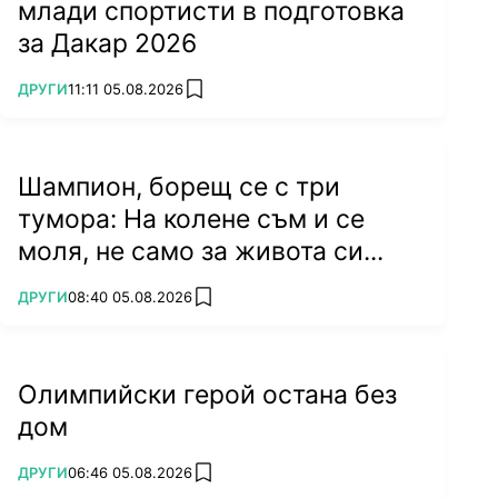
млади спортисти в подготовка
за Дакар 2026
ПОВЕЧЕ ОТ
ДРУГИ
11:11 05.08.2026
add favorites
Шампион, борещ се с три
тумора: На колене съм и се
моля, не само за живота си...
ПОВЕЧЕ ОТ
ДРУГИ
08:40 05.08.2026
add favorites
Олимпийски герой остана без
дом
ПОВЕЧЕ ОТ
ДРУГИ
06:46 05.08.2026
add favorites