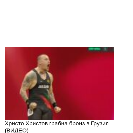
европейското първенство - пряко
по RING и онлайн на VOYO.BG
Христо Христов грабна бронз в Грузия
(ВИДЕО)