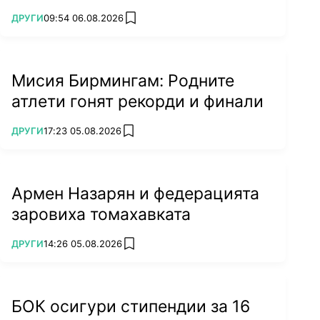
на световно!
ПОВЕЧЕ ОТ
ДРУГИ
09:54 06.08.2026
add favorites
Мисия Бирмингам: Родните
атлети гонят рекорди и финали
ПОВЕЧЕ ОТ
ДРУГИ
17:23 05.08.2026
add favorites
Армен Назарян и федерацията
заровиха томахавката
ПОВЕЧЕ ОТ
ДРУГИ
14:26 05.08.2026
add favorites
БОК осигури стипендии за 16