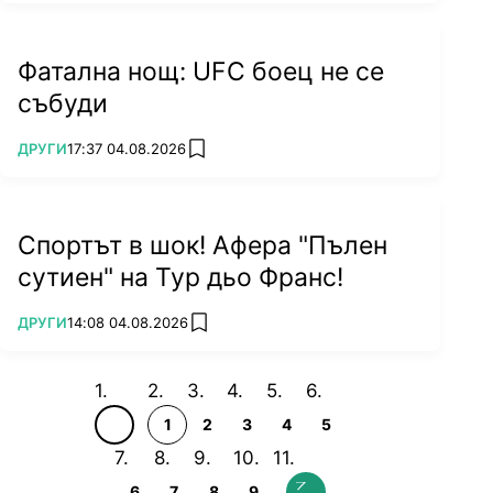
Фатална нощ: UFC боец не се
събуди
ПОВЕЧЕ ОТ
ДРУГИ
17:37 04.08.2026
add favorites
Спортът в шок! Афера "Пълен
сутиен" на Тур дьо Франс!
ПОВЕЧЕ ОТ
ДРУГИ
14:08 04.08.2026
add favorites
1
2
3
4
5
6
7
8
9