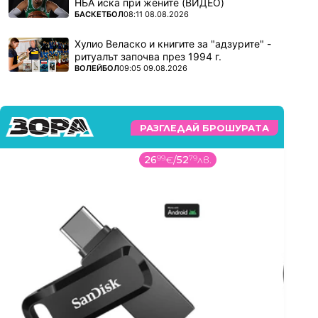
НБА иска при жените (ВИДЕО)
ПОВЕЧЕ ОТ
БАСКЕТБОЛ
08:11 08.08.2026
Хулио Веласко и книгите за "адзурите" -
ритуалът започва през 1994 г.
ПОВЕЧЕ ОТ
ВОЛЕЙБОЛ
09:05 09.08.2026
РАЗГЛЕДАЙ БРОШУРАТА
26
99
€
/
52
79
лв.