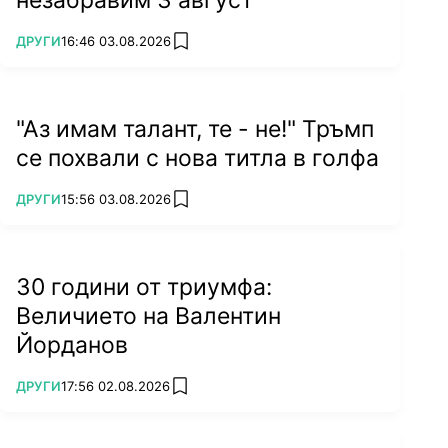
ПОВЕЧЕ ОТ
ДРУГИ
16:46 03.08.2026
add favorites
"Аз имам талант, те - не!" Тръмп
се похвали с нова титла в голфа
ПОВЕЧЕ ОТ
ДРУГИ
15:56 03.08.2026
add favorites
30 години от триумфа:
Величието на Валентин
Йорданов
ПОВЕЧЕ ОТ
ДРУГИ
17:56 02.08.2026
add favorites