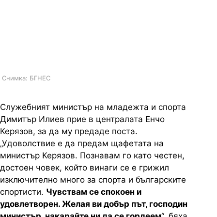
заставам с ясното съзнание за
отговорността, която поемам,
каза в първото си интервю Енчо
Керязов
Снимка: БГНЕС
Служебният министър на младежта и спорта
Димитър Илиев прие в централата Енчо
Керязов, за да му предаде поста.
„Удоволствие е да предам щафетата на
министър Керязов. Познавам го като честен,
достоен човек, който винаги се е грижил
изключително много за спорта и българските
спортисти.
Чувствам се спокоен и
удовлетворен. Желая ви добър път, господин
министър, накарайте ни да се гордеем
“, бяха