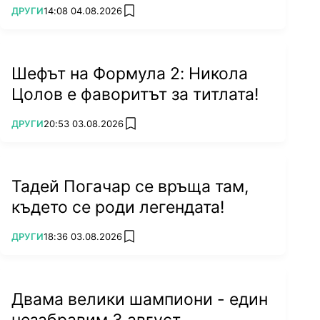
ПОВЕЧЕ ОТ
ДРУГИ
14:08 04.08.2026
add favorites
Шефът на Формула 2: Никола
Цолов е фаворитът за титлата!
ПОВЕЧЕ ОТ
ДРУГИ
20:53 03.08.2026
add favorites
Тадей Погачар се връща там,
където се роди легендата!
ПОВЕЧЕ ОТ
ДРУГИ
18:36 03.08.2026
add favorites
Двама велики шампиони - един
незабравим 3 август