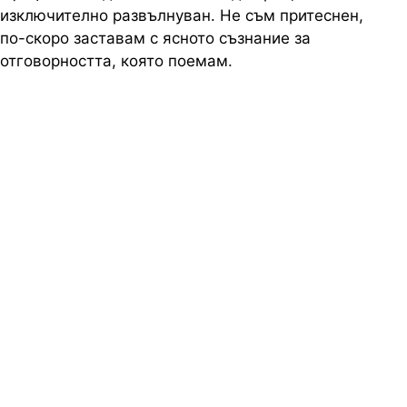
изключително развълнуван. Не съм притеснен,
по-скоро заставам с ясното съзнание за
отговорността, която поемам.