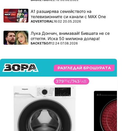
А1 разширява семейството на
телевизионните си канали с MAX One
ПОВЕЧЕ ОТ
ADVERTORIAL
16:02 20.05.2026
Лука Дончич, внимавай! Бившата не се
оттегля. Иска 50 милиона долара!
ПОВЕЧЕ ОТ
БАСКЕТБОЛ
12:24 07.08.2026
РАЗГЛЕДАЙ БРОШУРАТА
379
99
€
/
743
2
лв.