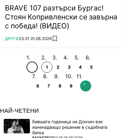
BRAVE 107 разтърси Бургас!
Стоян Копривленски се завърна
с победа! (ВИДЕО)
ПОВЕЧЕ ОТ
ДРУГИ
23:31 01.08.2026
add favorites
1
2
3
4
5
6
7
8
9
НАЙ-ЧЕТЕНИ
Бившата годеница на Дончич взе
изненадващо решение в съдебната
битка
ПОВЕЧЕ ОТ
БАСКЕТБОЛ
22:16 06.08.2026