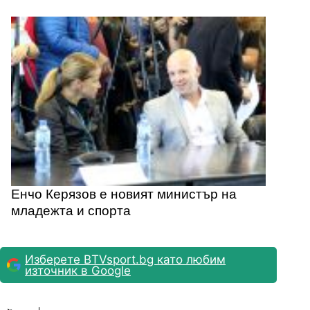
Енчо Керязов е новият министър на
младежта и спорта
Изберете BTVsport.bg като любим
източник в Google