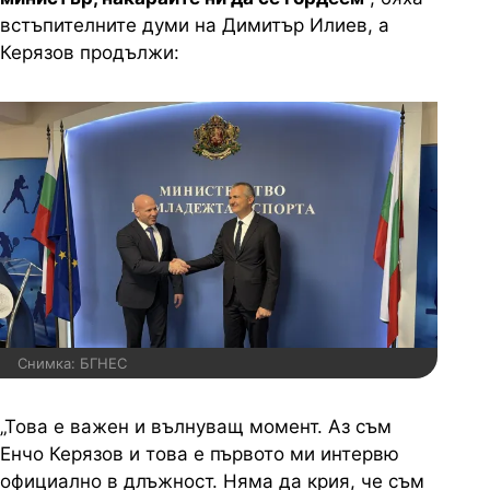
встъпителните думи на Димитър Илиев, а
Керязов продължи:
Снимка: БГНЕС
„Това е важен и вълнуващ момент. Аз съм
Енчо Керязов и това е първото ми интервю
официално в длъжност. Няма да крия, че съм