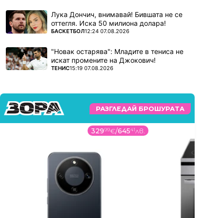
Лука Дончич, внимавай! Бившата не се
оттегля. Иска 50 милиона долара!
ПОВЕЧЕ ОТ
БАСКЕТБОЛ
12:24 07.08.2026
"Новак остарява": Младите в тениса не
искат промените на Джокович!
ПОВЕЧЕ ОТ
ТЕНИС
15:19 07.08.2026
РАЗГЛЕДАЙ БРОШУРАТА
329
99
€
/
645
41
лв.