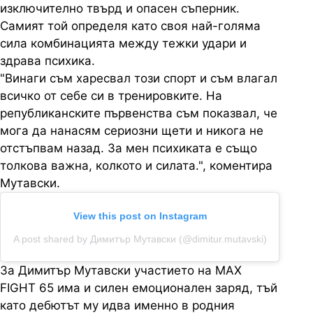
изключително твърд и опасен съперник.
Самият той определя като своя най-голяма
сила комбинацията между тежки удари и
здрава психика.
"Винаги съм харесвал този спорт и съм влагал
всичко от себе си в тренировките. На
републиканските първенства съм показвал, че
мога да нанасям сериозни щети и никога не
отстъпвам назад. За мен психиката е също
толкова важна, колкото и силата.", коментира
Мутавски.
View this post on Instagram
A post shared by Димитър Мутавски (@dimitur.mutavski)
За Димитър Мутавски участието на MAX
FIGHT 65 има и силен емоционален заряд, тъй
като дебютът му идва именно в родния