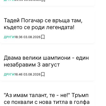
add favorites
Тадей Погачар се връща там,
където се роди легендата!
ПОВЕЧЕ ОТ
ДРУГИ
18:36 03.08.2026
add favorites
Двама велики шампиони - един
незабравим 3 август
ПОВЕЧЕ ОТ
ДРУГИ
16:46 03.08.2026
add favorites
"Аз имам талант, те - не!" Тръмп
се похвали с нова титла в голфа