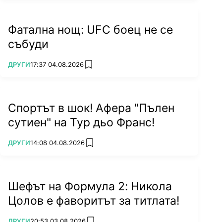
Фатална нощ: UFC боец не се
събуди
ПОВЕЧЕ ОТ
ДРУГИ
17:37 04.08.2026
add favorites
Спортът в шок! Афера "Пълен
сутиен" на Тур дьо Франс!
ПОВЕЧЕ ОТ
ДРУГИ
14:08 04.08.2026
add favorites
Шефът на Формула 2: Никола
Цолов е фаворитът за титлата!
ПОВЕЧЕ ОТ
ДРУГИ
20:53 03.08.2026