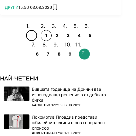
ПОВЕЧЕ ОТ
ДРУГИ
15:56 03.08.2026
add favorites
1
2
3
4
5
6
7
8
9
НАЙ-ЧЕТЕНИ
Бившата годеница на Дончич взе
изненадващо решение в съдебната
битка
ПОВЕЧЕ ОТ
БАСКЕТБОЛ
22:16 06.08.2026
Локомотив Пловдив представи
юбилейните екипи с нов генерален
спонсор
ПОВЕЧЕ ОТ
ADVERTORIAL
17:41 17.07.2026