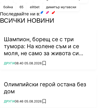
бойна
65
elitbet
димитър мутавски
Последвайте ни в:
facebook
instagram
youtube
ВСИЧКИ НОВИНИ
Шампион, борещ се с три
тумора: На колене съм и се
моля, не само за живота си...
ПОВЕЧЕ ОТ
ДРУГИ
08:40 05.08.2026
add favorites
Олимпийски герой остана без
дом
ПОВЕЧЕ ОТ
ДРУГИ
06:46 05.08.2026
add favorites