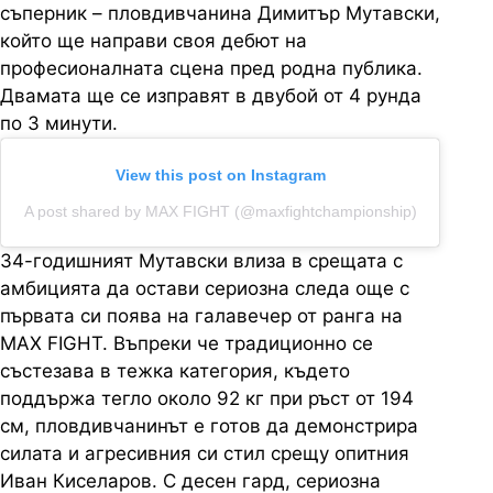
съперник – пловдивчанина Димитър Мутавски,
който ще направи своя дебют на
професионалната сцена пред родна публика.
Двамата ще се изправят в двубой от 4 рунда
по 3 минути.
View this post on Instagram
A post shared by MAX FIGHT (@maxfightchampionship)
34-годишният Мутавски влиза в срещата с
амбицията да остави сериозна следа още с
първата си поява на галавечер от ранга на
MAX FIGHT. Въпреки че традиционно се
състезава в тежка категория, където
поддържа тегло около 92 кг при ръст от 194
см, пловдивчанинът е готов да демонстрира
силата и агресивния си стил срещу опитния
Иван Киселаров. С десен гард, сериозна