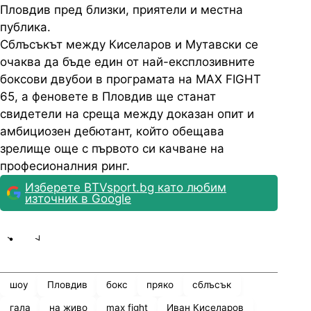
Пловдив пред близки, приятели и местна
публика.
Сблъсъкът между Киселаров и Мутавски се
очаква да бъде един от най-експлозивните
боксови двубои в програмата на MAX FIGHT
65, а феновете в Пловдив ще станат
свидетели на среща между доказан опит и
амбициозен дебютант, който обещава
зрелище още с първото си качване на
професионалния ринг.
Изберете BTVsport.bg като любим
източник в Google
Share
save
шоу
Пловдив
бокс
пряко
сблъсък
гала
на живо
max fight
Иван Киселаров