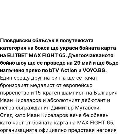
VOYO.BG
Пловдивски сблъсък в полутежката
категория на бокса ще украси бойната карта
на ELITBET MAX FIGHT 65. Дългоочакваното
бойно шоу ще се проведе на 29 май и ще бъде
излъчено пряко по bTV Action и VOYO.BG.
Един срещу друг на ринга ще се качат
бронзовият медалист от европейско
първенство и 15-кратен шампион на България
Иван Киселаров и абсолютният дебютант и
негов съгражданин Димитър Мутавски.
След като Иван Киселаров вече бе обявен
като част от бойната карта на MAX FIGHT 65,
организацията официално представя неговия