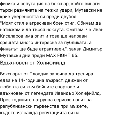
физика и репутация на боксьор, който винаги
търси размяната на тежки удари, Мутавски не
крие увереността си преди двубоя.
"Моят стил е агресивен боен стил. Обичам да
натискам и да търся нокаута. Смятам, че Иван
Киселаров има опит и това ще направи
срещата много интересна за публиката, а
финалът ще бъде атрактивен.", заяви Димитър
Мутавски дни преди MAX FIGHT 65.
Вдъхновен от Холифийлд
Боксьорът от Пловдив започва да тренира
едва на 14-годишна възраст, движен от
любовта си към бойните спортове и
вдъхновен от легендата Ивендър Холифийлд.
През годините натрупва сериозен опит на
републикански първенства при мъжете,
където изгражда репутацията си на