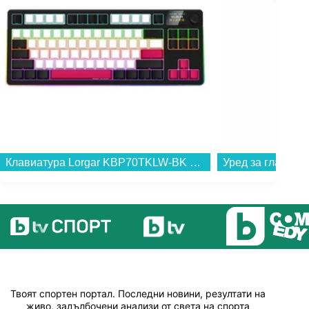
Клавиатура Lorgar KBP70TKLW-BK Черна...
Твоят спортен портал. Последни новини, резултати на
живо, задълбочени анализи от света на спорта