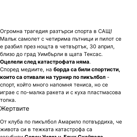
Огромна трагедия разтърси спорта в САЩ!
Малък самолет с четирима пътници и пилот се
е разбил през нощта в четвъртък, 30 април,
близо до град Уимбърли в щата Тексас.
Оцелели след катастрофата няма
.
Според медиите, на
борда са били спортисти,
които са отивали на турнир по пикълбол
-
спорт, който много напомня тениса, но се
играе с по-малка ракета и с куха пластмасова
топка.
Жертвите
От клуба по пикълбол Амарило потвърдиха, че
живота си в тежката катастрофа са