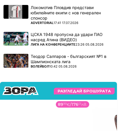
Локомотив Пловдив представи
юбилейните екипи с нов генерален
спонсор
ПОВЕЧЕ ОТ
ADVERTORIAL
17:41 17.07.2026
ЦСКА 1948 пропусна да удари ПАО
насред Атина (ВИДЕО)
ПОВЕЧЕ ОТ
ЛИГА НА КОНФЕРЕНЦИИТЕ
23:26 05.08.2026
Теодор Салпаров - българският №1 в
Шампионската лига
ПОВЕЧЕ ОТ
ВОЛЕЙБОЛ
10:42 05.08.2026
РАЗГЛЕДАЙ БРОШУРАТА
89
99
€
/
176
01
лв.