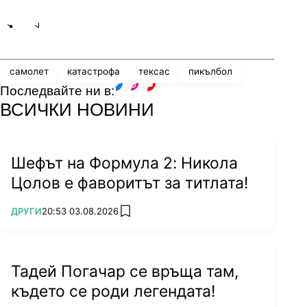
Share
save
самолет
катастрофа
тексас
пикълбол
Последвайте ни в:
facebook
instagram
youtube
ВСИЧКИ НОВИНИ
Шефът на Формула 2: Никола
Цолов е фаворитът за титлата!
ПОВЕЧЕ ОТ
ДРУГИ
20:53 03.08.2026
add favorites
Тадей Погачар се връща там,
където се роди легендата!