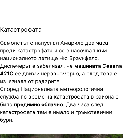
Катастрофата
Самолетът е напуснал Амарило два часа
преди катастрофата и се е насочвал към
националното летище Ню Браунфелс.
Диспечерът е забелязал, че
машината Cessna
421C
се движи неравномерно, а след това е
изчезнала от радарите.
Според Националната метеорологична
служба по време на катастрофата в района е
било
предимно облачно
. Два часа след
катастрофата там е имало и гръмотевични
бури.