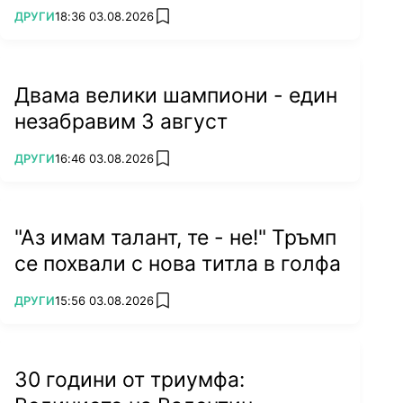
ПОВЕЧЕ ОТ
ДРУГИ
18:36 03.08.2026
add favorites
Двама велики шампиони - един
незабравим 3 август
ПОВЕЧЕ ОТ
ДРУГИ
16:46 03.08.2026
add favorites
"Аз имам талант, те - не!" Тръмп
се похвали с нова титла в голфа
ПОВЕЧЕ ОТ
ДРУГИ
15:56 03.08.2026
add favorites
30 години от триумфа: