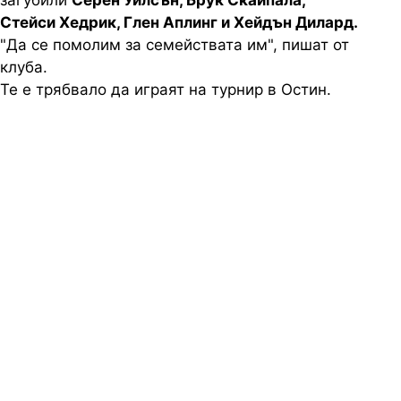
загубили
Серен Уилсън, Брук Скайпала,
Стейси Хедрик, Глен Аплинг и Хейдън Дилард.
"Да се помолим за семействата им", пишат от
клуба.
Те е трябвало да играят на турнир в Остин.