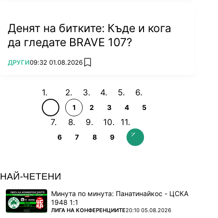
Денят на битките: Къде и кога
да гледате BRAVE 107?
ПОВЕЧЕ ОТ
ДРУГИ
09:32 01.08.2026
add favorites
1
2
3
4
5
6
7
8
9
НАЙ-ЧЕТЕНИ
Минута по минута: Панатинайкос - ЦСКА
1948 1:1
ПОВЕЧЕ ОТ
ЛИГА НА КОНФЕРЕНЦИИТЕ
20:10 05.08.2026