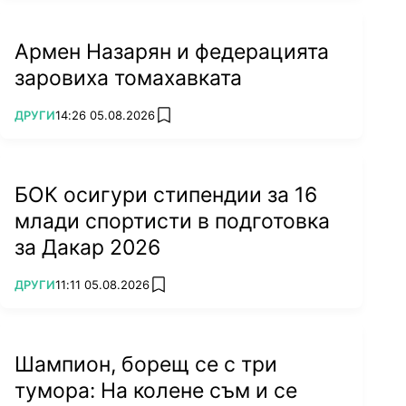
Армен Назарян и федерацията
заровиха томахавката
ПОВЕЧЕ ОТ
ДРУГИ
14:26 05.08.2026
add favorites
БОК осигури стипендии за 16
млади спортисти в подготовка
за Дакар 2026
ПОВЕЧЕ ОТ
ДРУГИ
11:11 05.08.2026
add favorites
Шампион, борещ се с три
тумора: На колене съм и се