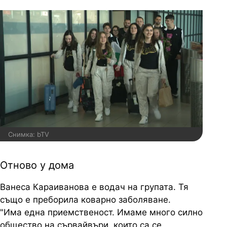
Снимка: bTV
Отново у дома
Ванеса Караиванова е водач на групата. Тя
също е преборила коварно заболяване.
"Има една приемственост. Имаме много силно
общество на сървайвъри, които са се