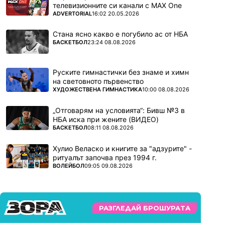
телевизионните си канали с MAX One
ПОВЕЧЕ ОТ
ADVERTORIAL
16:02 20.05.2026
Стана ясно какво е погубило ас от НБА
ПОВЕЧЕ ОТ
БАСКЕТБОЛ
23:24 08.08.2026
Руските гимнастички без знаме и химн
на световното първенство
ПОВЕЧЕ ОТ
ХУДОЖЕСТВЕНА ГИМНАСТИКА
10:00 08.08.2026
„Отговарям на условията“: Бивш №3 в
НБА иска при жените (ВИДЕО)
ПОВЕЧЕ ОТ
БАСКЕТБОЛ
08:11 08.08.2026
Хулио Веласко и книгите за "адзурите" -
ритуалът започва през 1994 г.
ПОВЕЧЕ ОТ
ВОЛЕЙБОЛ
09:05 09.08.2026
РАЗГЛЕДАЙ БРОШУРАТА