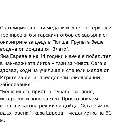
С амбиция за нови медали и още по-сериозни
тренировки българският отбор се завърна от
онкоигрите за деца в Полша. Групата беше
водена от фондация "Злато".
Яна Еврева е на 14 години и вече е победител
в най-важната битка – тази за живот. Сега е
здрава, ходи на училище и спечели медал от
Игрите за деца, преодолели онкологични
заболявания.
"Беше много приятно, хубаво, забавно,
интересно и ново за мен. Просто обичам
спорта и затова реших да дойда. Сега съм по-
вдъхновена.", каза Еврева - медалистка на 60
м.