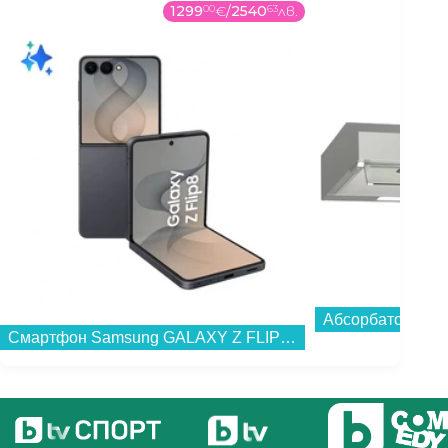
1299
00
€
/
2540
63
лв.
Абсорбатор Gor
Смартфон Samsung GALAXY Z FLIP8 256GB GRAPHITE SM-F776BZKG , 12 GB, 256 GB...