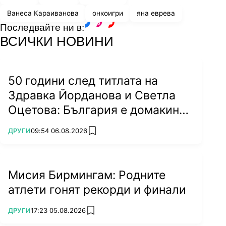
Ванеса Караиванова
онкоигри
яна еврева
Последвайте ни в:
facebook
instagram
youtube
ВСИЧКИ НОВИНИ
50 години след титлата на
Здравка Йорданова и Светла
Оцетова: България е домакин
на световно!
ПОВЕЧЕ ОТ
ДРУГИ
09:54 06.08.2026
add favorites
Мисия Бирмингам: Родните
атлети гонят рекорди и финали
ПОВЕЧЕ ОТ
ДРУГИ
17:23 05.08.2026
add favorites