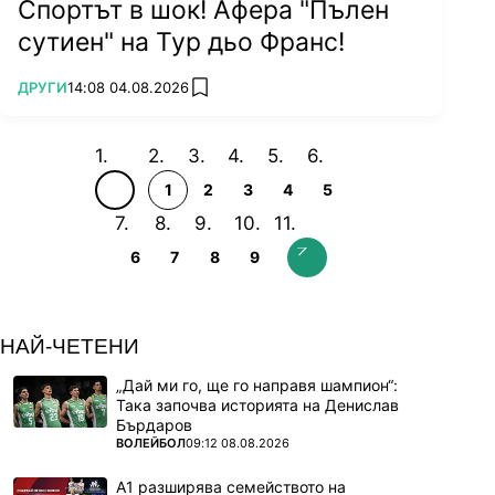
Спортът в шок! Афера "Пълен
сутиен" на Тур дьо Франс!
ПОВЕЧЕ ОТ
ДРУГИ
14:08 04.08.2026
add favorites
1
2
3
4
5
6
7
8
9
НАЙ-ЧЕТЕНИ
„Дай ми го, ще го направя шампион“:
Така започва историята на Денислав
Бърдаров
ПОВЕЧЕ ОТ
ВОЛЕЙБОЛ
09:12 08.08.2026
А1 разширява семейството на