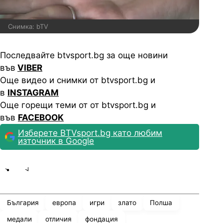
Снимка: bTV
Последвайте btvsport.bg за още новини
във
VIBER
Още видео и снимки от btvsport.bg и
в
INSTAGRAM
Още горещи теми от от btvsport.bg и
във
FACEBOOK
Изберете BTVsport.bg като любим
източник в Google
Share
save
България
европа
игри
злато
Полша
медали
отличия
фондация