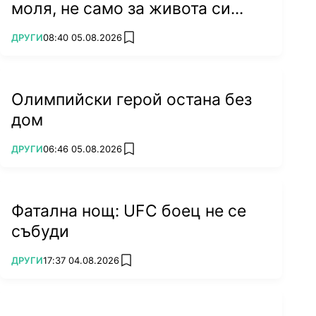
моля, не само за живота си...
ПОВЕЧЕ ОТ
ДРУГИ
08:40 05.08.2026
add favorites
Олимпийски герой остана без
дом
ПОВЕЧЕ ОТ
ДРУГИ
06:46 05.08.2026
add favorites
Фатална нощ: UFC боец не се
събуди
ПОВЕЧЕ ОТ
ДРУГИ
17:37 04.08.2026
add favorites