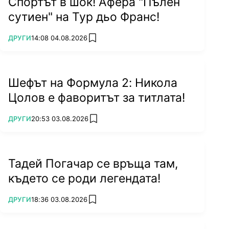
Спортът в шок! Афера "Пълен
сутиен" на Тур дьо Франс!
ПОВЕЧЕ ОТ
ДРУГИ
14:08 04.08.2026
add favorites
Шефът на Формула 2: Никола
Цолов е фаворитът за титлата!
ПОВЕЧЕ ОТ
ДРУГИ
20:53 03.08.2026
add favorites
Тадей Погачар се връща там,
където се роди легендата!
ПОВЕЧЕ ОТ
ДРУГИ
18:36 03.08.2026
add favorites