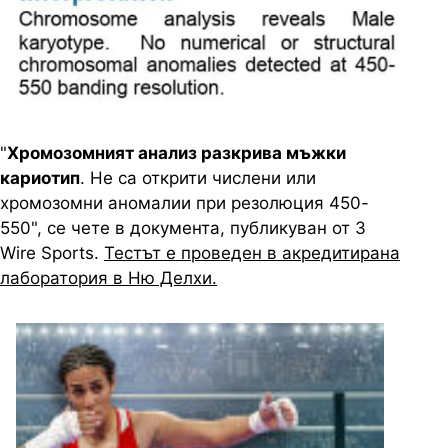
"
Хромозомният анализ разкрива мъжки
кариотип
. Не са открити числени или
хромозомни аномалии при резолюция 450-
550", се чете в документа, публикуван от 3
Wire Sports.
Тестът е проведен в акредитирана
лаборатория в Ню Делхи.