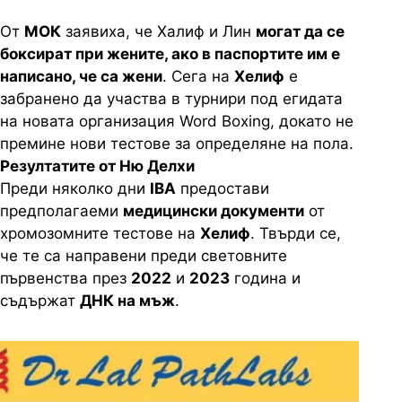
От
МОК
заявиха, че Халиф и Лин
могат да се
боксират при жените, ако в паспортите им е
написано, че са жени
. Сега на
Хелиф
е
забранено да участва в турнири под егидата
на новата организация Word Boxing, докато не
премине нови тестове за определяне на пола.
Резултатите от Ню Делхи
Преди няколко дни
IBA
предостави
предполагаеми
медицински документи
от
хромозомните тестове на
Хелиф
. Твърди се,
че те са направени преди световните
първенства през
2022
и
2023
година и
съдържат
ДНК на мъж
.