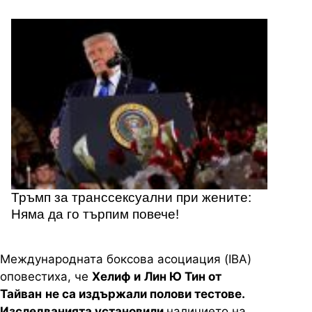
Тръмп за транссексуални при жените:
Няма да го търпим повече!
Международната боксова асоциация (IBA)
оповестиха, че
Хелиф и
Лин Ю Тин от
Тайван
не са издържали полови тестове.
Изследванията установили
наличието на