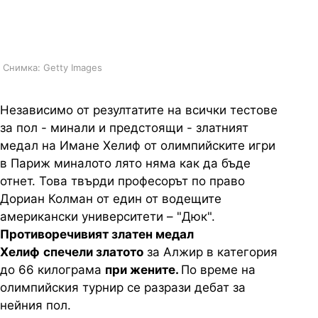
златото да бъде отнето, твърди
виден експерт по право
Снимка: Getty Images
Независимо от резултатите на всички тестове
за пол - минали и предстоящи - златният
медал на Имане Хелиф от олимпийските игри
в Париж миналото лято няма как да бъде
отнет. Това твърди професорът по право
Дориан Колман от един от водещите
американски университети – "Дюк".
Противоречивият златен медал
Хелиф
спечели златото
за Алжир в категория
до 66 килограма
при жените.
По време на
олимпийския турнир се разрази дебат за
нейния пол.