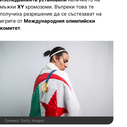
мъжки
XY
хромозоми. Въпреки това те
получиха разрешение да се състезават на
игрите от
Международния олимпийски
комитет
.
Снимка: Getty Images