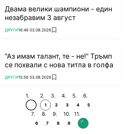
Двама велики шампиони - един
незабравим 3 август
ПОВЕЧЕ ОТ
ДРУГИ
16:46 03.08.2026
add favorites
"Аз имам талант, те - не!" Тръмп
се похвали с нова титла в голфа
ПОВЕЧЕ ОТ
ДРУГИ
15:56 03.08.2026
add favorites
1
2
3
4
5
6
7
8
9