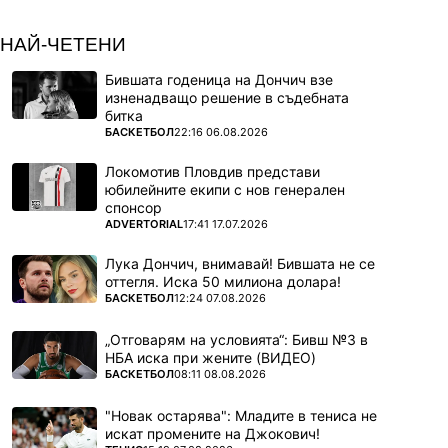
НАЙ-ЧЕТЕНИ
Бившата годеница на Дончич взе
изненадващо решение в съдебната
битка
ПОВЕЧЕ ОТ
БАСКЕТБОЛ
22:16 06.08.2026
Локомотив Пловдив представи
юбилейните екипи с нов генерален
спонсор
ПОВЕЧЕ ОТ
ADVERTORIAL
17:41 17.07.2026
Лука Дончич, внимавай! Бившата не се
оттегля. Иска 50 милиона долара!
ПОВЕЧЕ ОТ
БАСКЕТБОЛ
12:24 07.08.2026
„Отговарям на условията“: Бивш №3 в
НБА иска при жените (ВИДЕО)
ПОВЕЧЕ ОТ
БАСКЕТБОЛ
08:11 08.08.2026
"Новак остарява": Младите в тениса не
искат промените на Джокович!