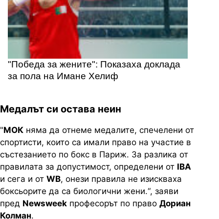
"Победа за жените": Показаха доклада
за пола на Имане Хелиф
Медалът си остава неин
"
МОК
няма да отнеме медалите, спечелени от
спортисти, които са имали право на участие в
състезанието по бокс в Париж. За разлика от
правилата за допустимост, определени от
IBA
и сега и от
WB
, онези правила не изискваха
боксьорите да са биологични жени.“, заяви
пред
Newsweek
професорът по право
Дориан
Колман
.