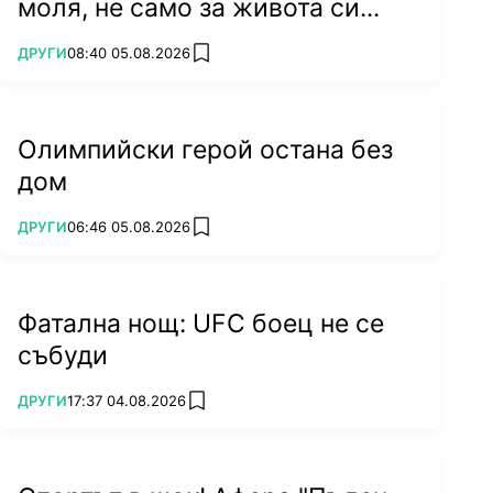
моля, не само за живота си...
ПОВЕЧЕ ОТ
ДРУГИ
08:40 05.08.2026
add favorites
Олимпийски герой остана без
дом
ПОВЕЧЕ ОТ
ДРУГИ
06:46 05.08.2026
add favorites
Фатална нощ: UFC боец не се
събуди
ПОВЕЧЕ ОТ
ДРУГИ
17:37 04.08.2026
add favorites