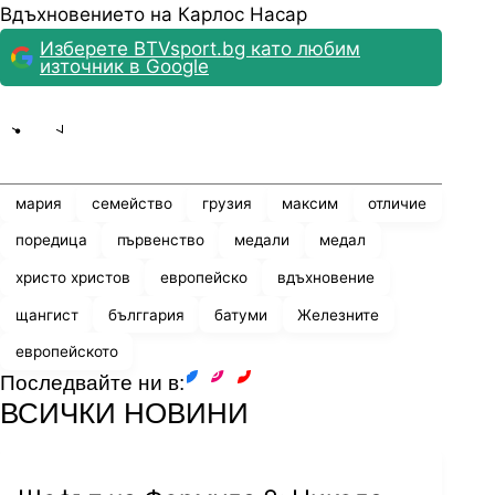
Вдъхновението на Карлос Насар
Изберете BTVsport.bg като любим
източник в Google
Share
save
мария
семейство
грузия
максим
отличие
поредица
първенство
медали
медал
христо христов
европейско
вдъхновение
щангист
бълггария
батуми
Железните
европейското
Последвайте ни в:
facebook
instagram
youtube
ВСИЧКИ НОВИНИ