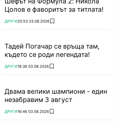
Шефът на Формула 2: Никола
Цолов е фаворитът за титлата!
ПОВЕЧЕ ОТ
ДРУГИ
20:53 03.08.2026
add favorites
Тадей Погачар се връща там,
където се роди легендата!
ПОВЕЧЕ ОТ
ДРУГИ
18:36 03.08.2026
add favorites
Двама велики шампиони - един
незабравим 3 август
ПОВЕЧЕ ОТ
ДРУГИ
16:46 03.08.2026
add favorites