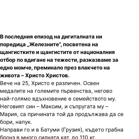
вдъхновение за щангиста
В последния епизод на дигиталната ни
поредица „Железните“, посветена на
щангистките и щангистите от националния
отбор по вдигане на тежести, разказваме за
едно момче, преминало през влакчето на
живота – Христо Христов.
Вече на 25, Христо е различен. Освен
медалите на големите първенства, негово
най-голямо вдъхновение е семейството му.
Неговият син – Максим, и съпругата му –
Мария, са причината той да продължава да се
бори, напук.
Направи го и в Батуми (Грузия), където грабна
бронз в много силната кат. до 110 кг.