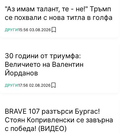
"Аз имам талант, те - не!" Тръмп
се похвали с нова титла в голфа
ПОВЕЧЕ ОТ
ДРУГИ
15:56 03.08.2026
add favorites
30 години от триумфа:
Величието на Валентин
Йорданов
ПОВЕЧЕ ОТ
ДРУГИ
17:56 02.08.2026
add favorites
BRAVE 107 разтърси Бургас!
Стоян Копривленски се завърна
с победа! (ВИДЕО)