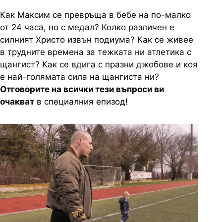
Как Максим се превръща в бебе на по-малко
от 24 часа, но с медал? Колко различен е
силният Христо извън подиума? Как се живее
в трудните времена за тежката ни атлетика с
щангист? Как се вдига с празни джобове и коя
е най-голямата сила на щангиста ни?
Отговорите на всички тези въпроси ви
очакват
в специалния епизод!