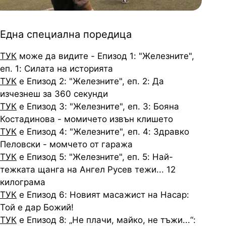
Една специална поредица
ТУК
може да видите - Епизод 1: "Железните",
еп. 1: Силата на историята
ТУК
е Епизод 2: "Железните", еп. 2: Да
изчезнеш за 360 секунди
ТУК
е Епизод 3: "Железните", еп. 3: Бояна
Костадинова - момичето извън клишето
ТУК
е Епизод 4: "Железните", еп. 4: Здравко
Пеловски - момчето от гаража
ТУК
е Епизод 5: "Железните", еп. 5: Най-
тежката щанга на Ангел Русев тежи... 12
килограма
ТУК
е Епизод 6: Новият масажист на Насар:
Той е дар Божий!
ТУК
е Епизод 8: „Не плачи, майко, не тъжи...“: