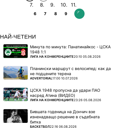
6
7
8
9
НАЙ-ЧЕТЕНИ
Минута по минута: Панатинайкос - ЦСКА
1948 1:1
ПОВЕЧЕ ОТ
ЛИГА НА КОНФЕРЕНЦИИТЕ
20:10 05.08.2026
Планински маршрут с велосипед: как да
не подцените терена
ПОВЕЧЕ ОТ
ADVERTORIAL
17:00 10.07.2026
ЦСКА 1948 пропусна да удари ПАО
насред Атина (ВИДЕО)
ПОВЕЧЕ ОТ
ЛИГА НА КОНФЕРЕНЦИИТЕ
23:26 05.08.2026
Бившата годеница на Дончич взе
изненадващо решение в съдебната
битка
ПОВЕЧЕ ОТ
БАСКЕТБОЛ
22:16 06.08.2026