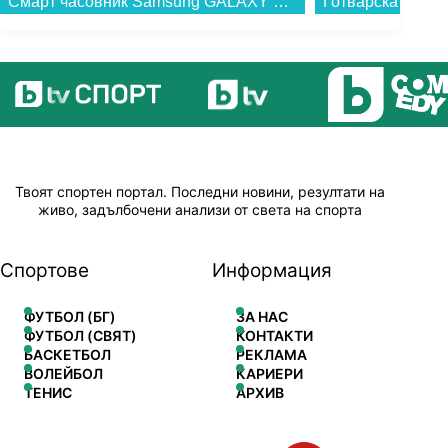
Смарт часовник Samsung GALAXY WATCH 7 44MM SILVER SM-L310NZSA , 1.47 , 2 , 32GB вградена памет...
Твоят спортен портал. Последни новини, резултати на
живо, задълбочени анализи от света на спорта
Спортове
Информация
ФУТБОЛ (БГ)
ЗА НАС
ФУТБОЛ (СВЯТ)
КОНТАКТИ
БАСКЕТБОЛ
РЕКЛАМА
ВОЛЕЙБОЛ
КАРИЕРИ
ТЕНИС
АРХИВ