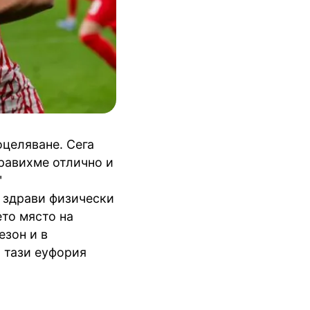
оцеляване. Сега
правихме отлично и
"
о здрави физически
то място на
езон и в
и тази еуфория