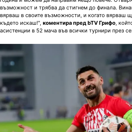
възможност и трябва да стигнем до финала. Вина
вярваш в своите възможности, и когато вярваш щ
където искаш!",
коментира пред bTV Грифо
, койт
асистенции в 52 мача във всички турнири през се