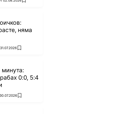
01 02.08.2026
add favorites
оичков:
асте, няма
 31.07.2026
add favorites
 минута:
рабах 0:0, 5:4
и
 30.07.2026
add favorites