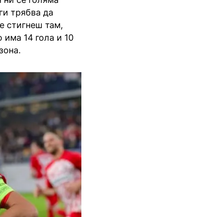
ги трябва да
е стигнеш там,
о има 14 гола и 10
зона.