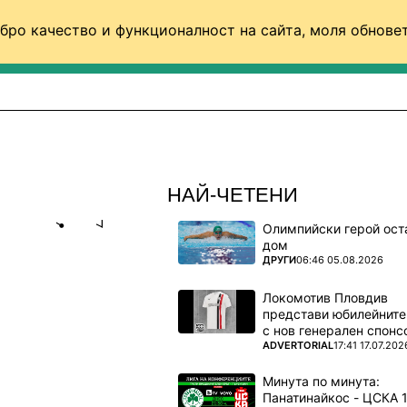
бро качество и функционалност на сайта, моля обновет
ФУТБОЛ (СВЯТ)
БАСКЕТБОЛ
ВОЛЕЙБОЛ
НАЙ-ЧЕТЕНИ
Олимпийски герой ост
Share
save
дом
ПОВЕЧЕ ОТ
ДРУГИ
06:46 05.08.2026
: АКО
Локомотив Пловдив
 КЪДЕТО
представи юбилейните
с нов генерален спонс
ПОВЕЧЕ ОТ
ADVERTORIAL
17:41 17.07.202
 20 май
Минута по минута: