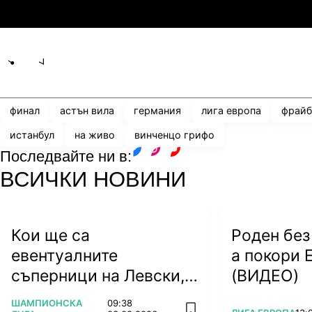
2
3
Динамо Киев
П
Share
save
финал
астън вила
германия
лига европа
фрайб
истанбул
на живо
винченцо грифо
Последвайте ни в:
facebook
instagram
youtube
ВСИЧКИ НОВИНИ
Кои ще са
Роден без
евентуалните
а покори 
съперници на Левски,
(ВИДЕО)
ЦСКА и ЦСКА 1948?
ПОВЕЧЕ ОТ
ШАМПИОНСКА
09:38