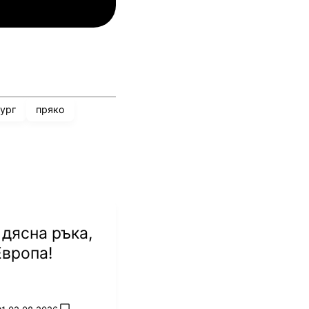
АОК
ург
пряко
 дясна ръка,
Европа!