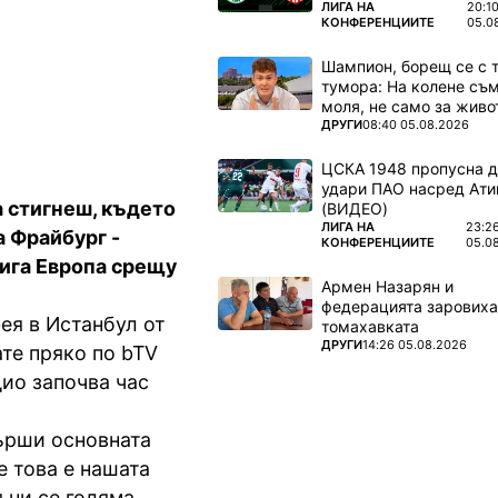
tion и
ПОВЕЧЕ ОТ
ЛИГА НА
20:1
КОНФЕРЕНЦИИТЕ
05.0
Шампион, борещ се с 
тумора: На колене съм
моля, не само за живот
ПОВЕЧЕ ОТ
ДРУГИ
08:40 05.08.2026
ЦСКА 1948 пропусна 
удари ПАО насред Ати
 стигнеш, където
(ВИДЕО)
ПОВЕЧЕ ОТ
ЛИГА НА
23:2
а Фрайбург -
КОНФЕРЕНЦИИТЕ
05.0
ига Европа срещу
Армен Назарян и
федерацията заровиха
ея в Истанбул от
томахавката
ПОВЕЧЕ ОТ
ДРУГИ
14:26 05.08.2026
ате пряко по bTV
дио започва час
върши основната
е това е нашата
 ни се голяма