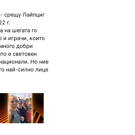
 - срещу Лайпциг
2 г.
а на шегата го
о и играчи, които
 много добри
йто е световен
национали. Но ние
то най-силно лице