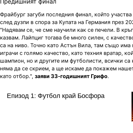
Предишният финал
Фрайбург загуби последния финал, който участва
след дузпи в спора за Купата на Германия през 202
"Надявам се, че сме научили как се печели. В кръг
казвам. Лайпциг тогава бе много силен, с качеств
са на ниво. Точно като Астън Вила, там също има
играчи с голямо качество, като техния вратар, ко
шампион, но и другите им футболисти, всички са 
няма да се скрием, а ще искаме да покажем наше
като отбор.",
заяви 33-годишният Грифо
.
Епизод 1: Футбол край Босфора