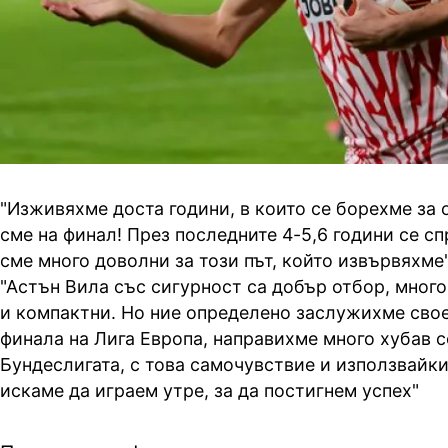
"Изживяхме доста години, в които се борехме за 
сме на финал! През последните 4-5,6 години се с
сме много доволни за този път, който извървяхме
"Астън Вила със сигурност са добър отбор, мног
и компактни. Но ние определено заслужихме свое
финала на Лига Европа, направихме много хубав с
Бундеслигата, с това самочувствие и използвайк
искаме да играем утре, за да постигнем успех"