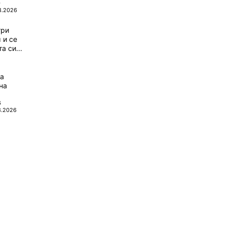
0
8.2026
три
 и се
а си...
да
на
6
8.2026