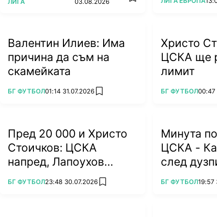
Гледайте днес!
ПОВЕЧЕ ОТ
ЛИГА ЕВРОПА
13:
add favorites
ЛИГА
03.08.2026
Валентин Илиев: Има
Христо Ст
причина да съм на
ЦСКА ще р
скамейката
лимит
ПОВЕЧЕ ОТ
ПОВЕЧЕ ОТ
БГ ФУТБОЛ
01:14 31.07.2026
БГ ФУТБОЛ
00:47
add favorites
Пред 20 000 и Христо
Минута по
Стоичков: ЦСКА
ЦСКА - Ка
напред, Лапоухов
след дузп
герой
ПОВЕЧЕ ОТ
ПОВЕЧЕ ОТ
БГ ФУТБОЛ
23:48 30.07.2026
БГ ФУТБОЛ
19:57
add favorites