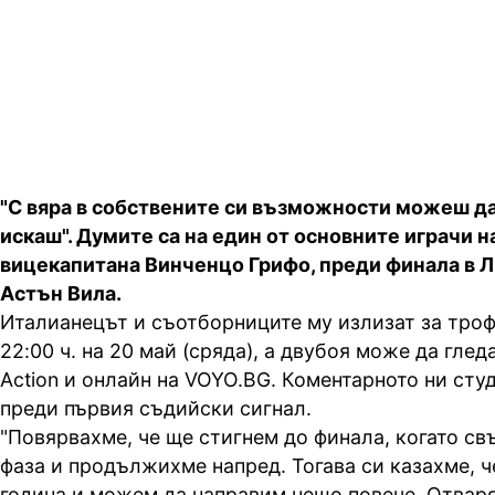
(сряда), 21:00 ч., пряко по bTV Ac
онлайн на VOYO.BG
"С вяра в собствените си възможности можеш да
искаш". Думите са на един от основните играчи н
вицекапитана Винченцо Грифо, преди финала в Л
Астън Вила.
Италианецът и съотборниците му излизат за троф
22:00 ч. на 20 май (сряда), а двубоя може да глед
Action и онлайн на VOYO.BG. Коментарното ни сту
преди първия съдийски сигнал.
"Повярвахме, че ще стигнем до финала, когато с
фаза и продължихме напред. Тогава си казахме, ч
година и можем да направим нещо повече. Отваря