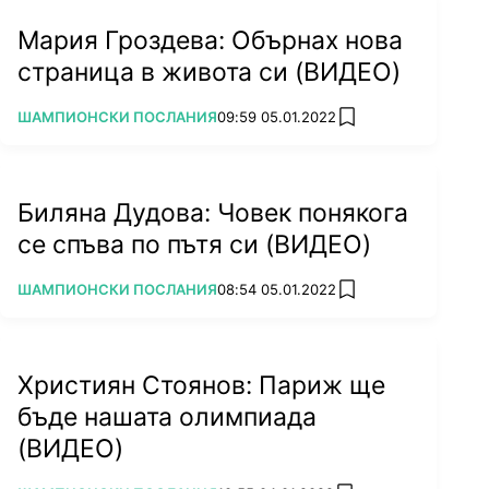
Мария Гроздева: Обърнах нова
страница в живота си (ВИДЕО)
ПОВЕЧЕ ОТ
ШАМПИОНСКИ ПОСЛАНИЯ
09:59 05.01.2022
add favorites
Биляна Дудова: Човек понякога
се спъва по пътя си (ВИДЕО)
ПОВЕЧЕ ОТ
ШАМПИОНСКИ ПОСЛАНИЯ
08:54 05.01.2022
add favorites
Християн Стоянов: Париж ще
бъде нашата олимпиада
(ВИДЕО)