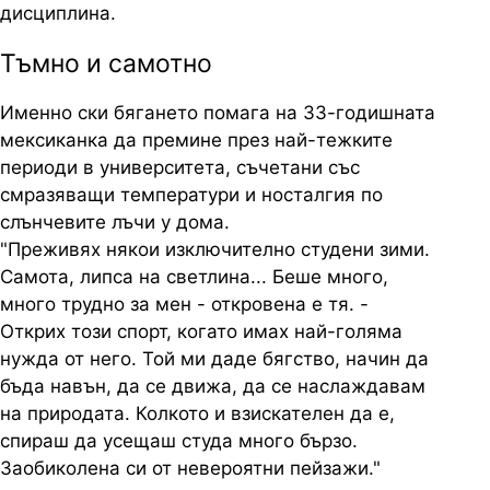
дисциплина.
Тъмно и самотно
Именно ски бягането помага на 33-годишната
мексиканка да премине през най-тежките
периоди в университета, съчетани със
смразяващи температури и носталгия по
слънчевите лъчи у дома.
"Преживях някои изключително студени зими.
Самота, липса на светлина... Беше много,
много трудно за мен - откровена е тя. -
Открих този спорт, когато имах най-голяма
нужда от него. Той ми даде бягство, начин да
бъда навън, да се движа, да се наслаждавам
на природата. Колкото и взискателен да е,
спираш да усещаш студа много бързо.
Заобиколена си от невероятни пейзажи."