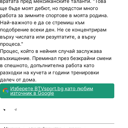
вратата пред мексиканските таланти. "Това
ще бъде моят дебют, но предстои много
работа за зимните спортове в моята родина.
Най-важното е да се стремиш към
подобрение всеки ден. Не се концентрирам
върху числата или резултатите, а върху
процеса."
Процес, който в нейния случай заслужава
възхищение. Преминал през безкрайни смени
в спешното, допълнителна работа като
разходки на кучета и години тренировки
далеч от дома.
Изберете BTVsport.bg като любим
източник в Google
Share
save