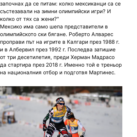
започнах да се питам: колко мексиканци са се
състезавали на зимни олимпийски игри? И
колко от тях са жени?"
Мексико има само шепа представители в
олимпийското ски бягане. Роберто Алварес
проправи път на игрите в Калгари през 1988 г.
и в
Албервил
през 1992 г. Последва затишие
от три десетилетия, преди Херман
Мадрасо
да стартира през 2018 г. Именно той е треньор
на националния отбор и подготвя Мартинес.