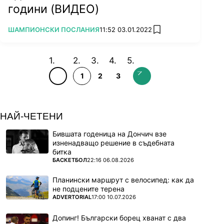
години (ВИДЕО)
ПОВЕЧЕ ОТ
ШАМПИОНСКИ ПОСЛАНИЯ
11:52 03.01.2022
add favorites
1
2
3
НАЙ-ЧЕТЕНИ
Бившата годеница на Дончич взе
изненадващо решение в съдебната
битка
ПОВЕЧЕ ОТ
БАСКЕТБОЛ
22:16 06.08.2026
Планински маршрут с велосипед: как да
не подцените терена
ПОВЕЧЕ ОТ
ADVERTORIAL
17:00 10.07.2026
Допинг! Български борец хванат с два