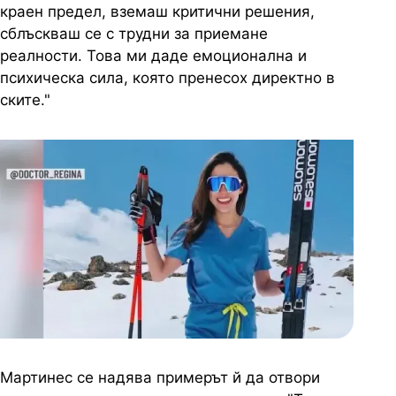
краен предел, вземаш критични решения,
сблъскваш се с трудни за приемане
реалности. Това ми
даде емоционална и
психическа сила, която пренесох директно в
ските."
Мартинес се надява примерът й да отвори