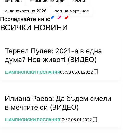
Мексико
олимпийски игри
зимни
миланокортина 2026
регина мартинес
Последвайте ни в:
facebook
instagram
youtube
ВСИЧКИ НОВИНИ
Тервел Пулев: 2021-а в една
дума? Нов живот! (ВИДЕО)
ПОВЕЧЕ ОТ
ШАМПИОНСКИ ПОСЛАНИЯ
08:53 06.01.2022
add favorites
Илиана Раева: Да бъдем смели
в мечтите си (ВИДЕО)
ПОВЕЧЕ ОТ
ШАМПИОНСКИ ПОСЛАНИЯ
10:57 05.01.2022
add favorites