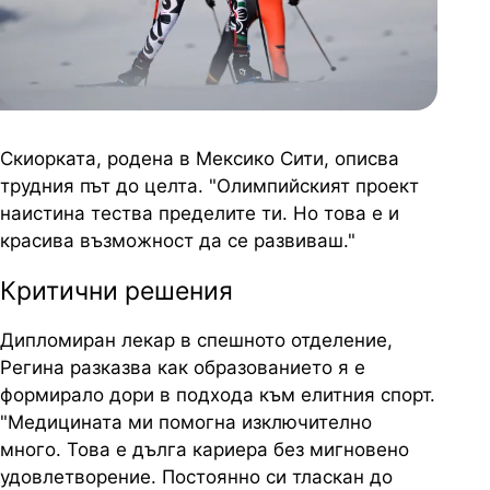
Скиорката, родена в Мексико Сити, описва
трудния път до целта. "Олимпийският проект
наистина тества пределите ти. Но това е и
красива възможност да се развиваш."
Критични решения
Дипломиран лекар в спешното отделение,
Регина
разказва как образованието я е
формирало дори в подхода към елитния спорт.
"Медицината ми помогна изключително
много. Това е дълга кариера без мигновено
удовлетворение. Постоянно си тласкан до