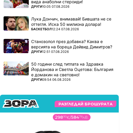
вида анаболни стероиди!
ПОВЕЧЕ ОТ
ДРУГИ
10:05 07.08.2026
Лука Дончич, внимавай! Бившата не се
оттегля. Иска 50 милиона долара!
ПОВЕЧЕ ОТ
БАСКЕТБОЛ
12:24 07.08.2026
Станозолол през добавка? Каква е
версията на бореца Дейвид Димитров?
ПОВЕЧЕ ОТ
ДРУГИ
12:51 07.08.2026
50 години след титлата на Здравка
Йорданова и Светла Оцетова: България
е домакин на световно!
ПОВЕЧЕ ОТ
ДРУГИ
09:54 06.08.2026
РАЗГЛЕДАЙ БРОШУРАТА
298
99
€
/
584
78
лв.