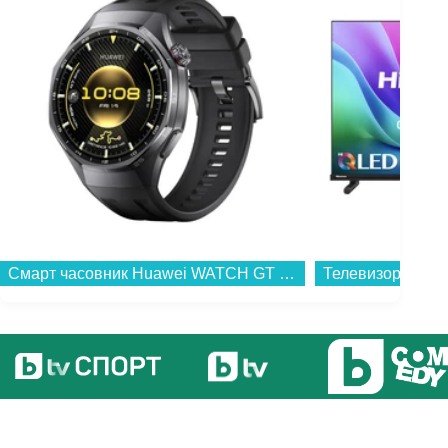
Смарт часовник Huawei WATCH GT 6 PRO BLACK 46mm Atum-B29F 55020FTU , 1.47...