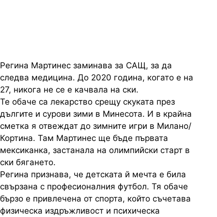
година от... скука
Регина
Мартинес заминава за САЩ, за да
следва медицина. До 2020 година, когато е на
27, никога не се е качвала на ски.
Те обаче са лекарство срещу скуката през
дългите и сурови зими в Минесота. И в крайна
сметка я отвеждат до зимните игри в Милано/
Кортина
. Там Мартинес ще бъде първата
мексиканка, застанала на олимпийски старт в
ски бягането.
Регина
признава, че детската й мечта е била
свързана с професионалния футбол. Тя обаче
бързо е привлечена от спорта, който съчетава
физическа издръжливост и психическа