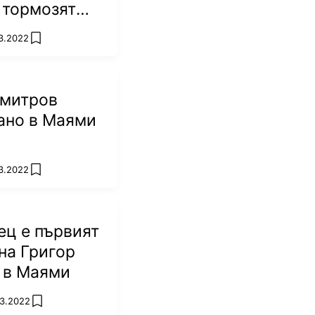
 тормозят
3.2022
add favorites
имитров
ано в Маями
3.2022
add favorites
ц е първият
на Григор
 в Маями
03.2022
add favorites