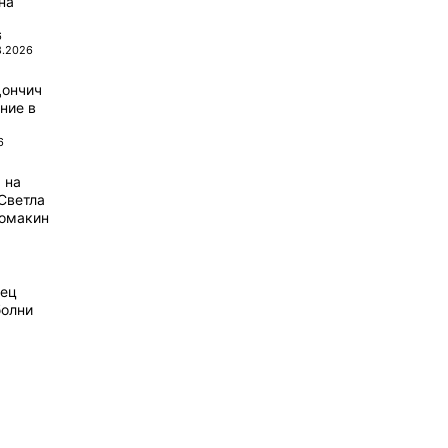
на
6
8.2026
Дончич
ние в
6
 на
Светла
домакин
рец
болни