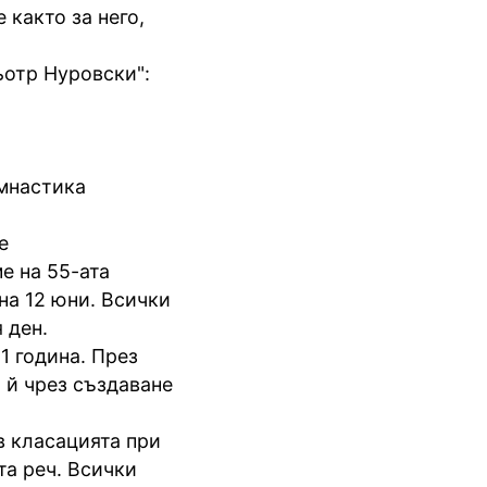
 както за него,
ьотр Нуровски":
имнастика
е
е на 55-ата
на 12 юни. Всички
 ден.
1 година. През
 й чрез създаване
в класацията при
та реч. Всички