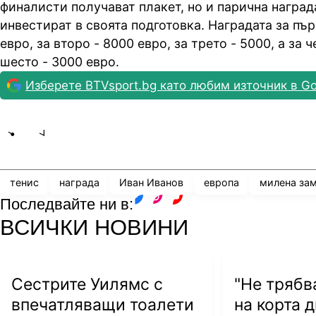
финалисти получават плакет, но и парична награда
инвестират в своята подготовка. Наградата за пър
евро, за второ - 8000 евро, за трето - 5000, а за 
шесто - 3000 евро.
Изберете BTVsport.bg като любим източник в Go
Share
save
тенис
награда
Иван Иванов
европа
милена за
Последвайте ни в:
facebook
instagram
youtube
ВСИЧКИ НОВИНИ
Сестрите Уилямс с
"Не трябв
впечатляващи тоалети
на корта 