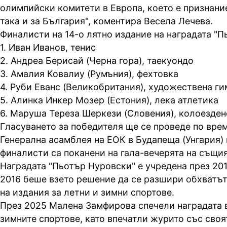
олимпийски комитети в Европа, което е признание
така и за България", коментира Весела Лечева.
Финалисти на 14-о лятно издание на наградата "П
1. Иван Иванов, тенис
2. Андреа Берисай (Черна гора), таекуондо
3. Амалия Ковалиу (Румъния), фехтовка
4. Руби Еванс (Великобритания), художествена г
5. Алинка Инкер Мозер (Естония), лека атлетика
6. Маруша Тереза Шеркези (Словения), колоезден
Гласуването за победителя ще се проведе по врем
Генерална асамблея на ЕОК в Будапеща (Унгария) 
финалисти са поканени на гала-вечерята на същия
Наградата "Пьотър Нуровски" е учредена през 201
2016 беше взето решение да се разшири обхватът
на издания за летни и зимни спортове.
През 2025 Малена Замфирова спечели наградата 
зимните спортове, като впечатли журито със своя