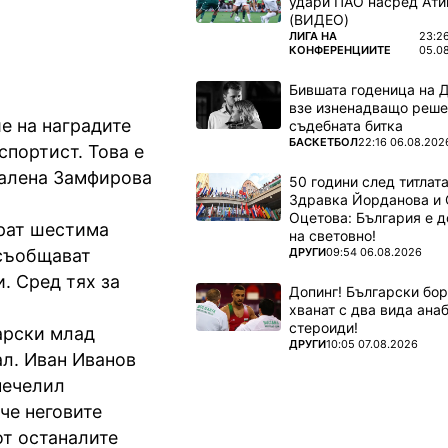
удари ПАО насред Ати
(ВИДЕО)
ПОВЕЧЕ ОТ
ЛИГА НА
23:2
КОНФЕРЕНЦИИТЕ
05.0
Бившата годеница на 
взе изненадващо реше
е на наградите
съдебната битка
ПОВЕЧЕ ОТ
БАСКЕТБОЛ
22:16 06.08.202
спортист. Това е
Малена Замфирова
50 години след титлата
Здравка Йорданова и 
Оцетова: България е 
ират шестима
на световно!
ПОВЕЧЕ ОТ
ДРУГИ
09:54 06.08.2026
 съобщават
. Сред тях за
Допинг! Български бо
хванат с два вида ана
стероиди!
арски млад
ПОВЕЧЕ ОТ
ДРУГИ
10:05 07.08.2026
ал. Иван Иванов
печелил
че неговите
от останалите