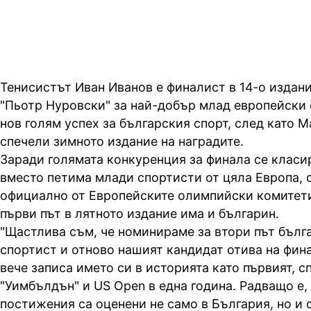
Тенисистът Иван Иванов е финалист в 14-о издани
"Пьотр Нуровски" за най-добър млад европейски 
нов голям успех за българския спорт, след като 
спечели зимното издание на наградите.
Заради голямата конкуренция за финала се клас
вместо петима млади спортисти от цяла Европа,
официално от Европейските олимпийски комитети
първи път в лятното издание има и българин.
"Щастлива съм, че номинираме за втори път бълг
спортист и отново нашият кандидат отива на фин
вече записа името си в историята като първият, с
"Уимбълдън" и US Open в една година. Радващо е, 
постижения са оценени не само в България, но и 