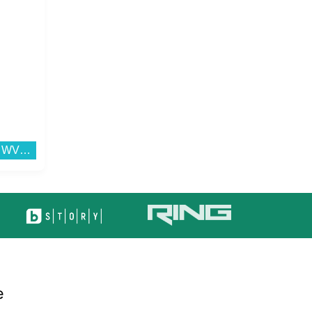
Прахосмукачка Crown WVC-1220...
Вграден керамичен плот Gorenje ECT321BSC , Електрически...
е