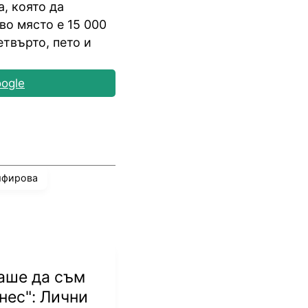
, която да
во място е 15 000
четвърто, пето и
ogle
мфирова
аше да съм
днес": Лични