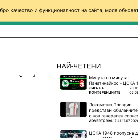
бро качество и функционалност на сайта, моля обновет
ФУТБОЛ (СВЯТ)
БАСКЕТБОЛ
ВОЛЕЙБОЛ
НАЙ-ЧЕТЕНИ
Минута по минута:
Share
save
ПОВЕЧЕ ОТ
ЛИГА НА
20:1
КОНФЕРЕНЦИИТЕ
05.0
№1 В
Локомотив Пловдив
представи юбилейните
с нов генерален спонс
а приза и
ПОВЕЧЕ ОТ
ADVERTORIAL
17:41 17.07.202
ЦСКА 1948 пропусна 