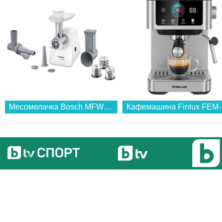
Месомелачка Bosch MFW2517W...
Каф