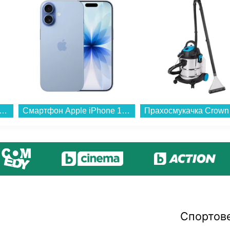
емашина Finlux FEM-1677CB...
Смартфон Apple iPhone 17 256GB Mist Blue mg6l4 , 256 GB, 8 GB...
Спортов