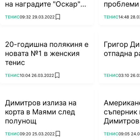
на наградите "Оскар"
проблеми
(СНИМКИ)
Азаренка
ПОВЕЧЕ ОТ
ПОВЕЧЕ ОТ
ТЕНИС
09:32 29.03.2022
ТЕНИС
14:48 28.0
add favorites
20-годишна полякиня е
Григор Д
новата №1 в женския
отпадна р
тенис
ПОВЕЧЕ ОТ
ПОВЕЧЕ ОТ
ТЕНИС
10:04 26.03.2022
ТЕНИС
03:10 26.0
add favorites
Димитров излиза на
Американе
корта в Маями след
съперник 
полунощ
Димитров
ПОВЕЧЕ ОТ
ПОВЕЧЕ ОТ
ТЕНИС
09:20 25.03.2022
ТЕНИС
09:05 24.
add favorites