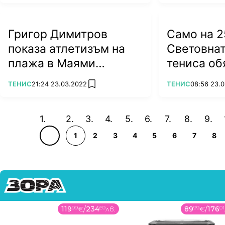
Григор Димитров
Само на 2
показа атлетизъм на
Световнат
плажа в Маями
тениса об
(ВИДЕО)
кариерата
ПОВЕЧЕ ОТ
ПОВЕЧЕ ОТ
ТЕНИС
21:24 23.03.2022
ТЕНИС
08:56 23.
add favorites
1
2
3
4
5
6
7
8
119
99
€
/
234
69
лв.
89
99
€
/
176
01