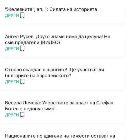
"Железните", еп. 1: Силата на историята
ПОВЕЧЕ ОТ
ДРУГИ
add favorites
Ангел Русев: Друго знаме няма да целуна! Не
сме предатели (ВИДЕО)
ПОВЕЧЕ ОТ
ДРУГИ
add favorites
Отново скандал в щангите! Ще участват ли
българите на европейското?
ПОВЕЧЕ ОТ
ДРУГИ
add favorites
Весела Лечева: Упорството за власт на Стефан
Ботев е недопустимо!
ПОВЕЧЕ ОТ
ДРУГИ
add favorites
Националите по вдигане на тежести остават на