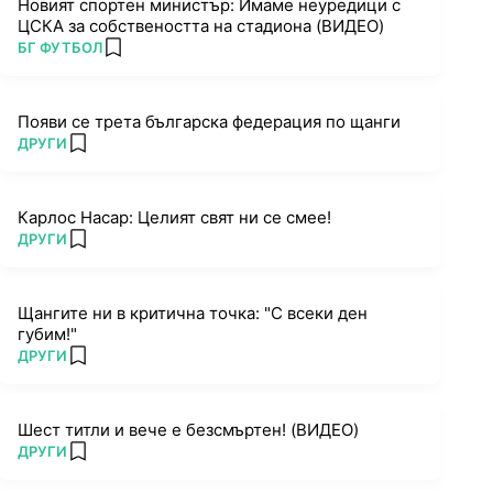
Новият спортен министър: Имаме неуредици с
ЦСКА за собствеността на стадиона (ВИДЕО)
ПОВЕЧЕ ОТ
БГ ФУТБОЛ
add favorites
Появи се трета българска федерация по щанги
ПОВЕЧЕ ОТ
ДРУГИ
add favorites
Карлос Насар: Целият свят ни се смее!
ПОВЕЧЕ ОТ
ДРУГИ
add favorites
Щангите ни в критична точка: "С всеки ден
губим!"
ПОВЕЧЕ ОТ
ДРУГИ
add favorites
Шест титли и вече е безсмъртен! (ВИДЕО)
ПОВЕЧЕ ОТ
ДРУГИ
add favorites