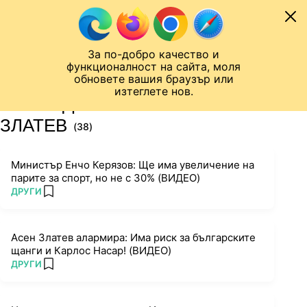
Към съдържанието
МОБИЛ
За по-добро качество и
Шампионска лига
Лига Европа
Лига на Конференциите
функционалност на сайта, моля
ЧАЛО
ТАГ
обновете вашия браузър или
изтеглете нов.
ПОСЛЕДНИ НОВИНИ ЗА АСЕН
ЗЛАТЕВ
(38)
Министър Енчо Керязов: Ще има увеличение на
парите за спорт, но не с 30% (ВИДЕО)
ПОВЕЧЕ ОТ
ДРУГИ
add favorites
Асен Златев алармира: Има риск за българските
щанги и Карлос Насар! (ВИДЕО)
ПОВЕЧЕ ОТ
ДРУГИ
add favorites