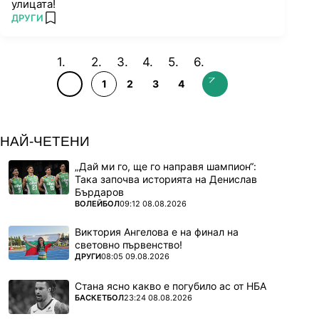
улицата!
ПОВЕЧЕ ОТ
ДРУГИ
add favorites
1
2
3
4
НАЙ-ЧЕТЕНИ
„Дай ми го, ще го направя шампион“:
Така започва историята на Денислав
Бърдаров
ПОВЕЧЕ ОТ
ВОЛЕЙБОЛ
09:12 08.08.2026
Виктория Ангелова е на финал на
световно първенство!
ПОВЕЧЕ ОТ
ДРУГИ
08:05 09.08.2026
Стана ясно какво е погубило ас от НБА
ПОВЕЧЕ ОТ
БАСКЕТБОЛ
23:24 08.08.2026