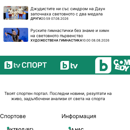
Джудистите ни със синдром на Даун
започнаха световното с два медала
ПОВЕЧЕ ОТ
ДРУГИ
20:59 07.08.2026
Руските гимнастички без знаме и химн
на световното първенство
ПОВЕЧЕ ОТ
ХУДОЖЕСТВЕНА ГИМНАСТИКА
10:00 08.08.2026
Твоят спортен портал. Последни новини, резултати на
живо, задълбочени анализи от света на спорта
Спортове
Информация
ФУТБОЛ (БГ)
ЗА НАС