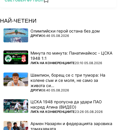
СВЕТОВЕН ФУТБОЛ
add favorites
НАЙ-ЧЕТЕНИ
Олимпийски герой остана без дом
ПОВЕЧЕ ОТ
ДРУГИ
06:46 05.08.2026
Минута по минута: Панатинайкос - ЦСКА
1948 1:1
ПОВЕЧЕ ОТ
ЛИГА НА КОНФЕРЕНЦИИТЕ
20:10 05.08.2026
Шампион, борещ се с три тумора: На
колене съм и се моля, не само за
живота си...
ПОВЕЧЕ ОТ
ДРУГИ
08:40 05.08.2026
ЦСКА 1948 пропусна да удари ПАО
насред Атина (ВИДЕО)
ПОВЕЧЕ ОТ
ЛИГА НА КОНФЕРЕНЦИИТЕ
23:26 05.08.2026
Армен Назарян и федерацията заровиха
томахавката