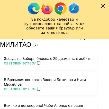
Към съдържанието
МОБИЛ
За по-добро качество и
Шампионска лига
Лига Европа
Лига на Конференциите
функционалност на сайта, моля
ЧАЛО
ТАГ
обновете вашия браузър или
изтеглете нов.
ПОСЛЕДНИ НОВИНИ ЗА ЕДЕР
МИЛИТАО
(7)
Звезда на Байерн блесна с 29 диаманта в зъбите
ПОВЕЧЕ ОТ
СВЕТОВЕН ФУТБОЛ
add favorites
В Бразилия копираха Валери Божинов и Ники
Михайлов
ПОВЕЧЕ ОТ
СВЕТОВЕН ФУТБОЛ
add favorites
Всичко е договорено! Чаби Алонсо е новият