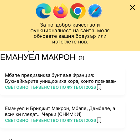
Към съдържанието
МОБИЛ
За по-добро качество и
Шампионска лига
Лига Европа
Лига на Конференциите
функционалност на сайта, моля
ЧАЛО
ТАГ
обновете вашия браузър или
изтеглете нов.
ПОСЛЕДНИ НОВИНИ ЗА
ЕМАНУЕЛ МАКРОН
(2)
Мбапе предизвиква бунт във Франция:
Букмейкърите унищожиха хора, които познавам
ПОВЕЧЕ ОТ
СВЕТОВНО ПЪРВЕНСТВО ПО ФУТБОЛ 2026
add favorites
Емануел и Бриджит Макрон, Мбапе, Дембеле, а
всички гледат... Черки (СНИМКИ)
ПОВЕЧЕ ОТ
СВЕТОВНО ПЪРВЕНСТВО ПО ФУТБОЛ 2026
add favorites