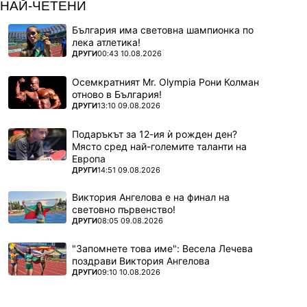
НАЙ-ЧЕТЕНИ
България има световна шампионка по
лека атлетика!
ПОВЕЧЕ ОТ
ДРУГИ
00:43 10.08.2026
Осемкратният Mr. Olympia Рони Колман
отново в България!
ПОВЕЧЕ ОТ
ДРУГИ
13:10 09.08.2026
Подаръкът за 12-ия ѝ рожден ден?
Място сред най-големите таланти на
Европа
ПОВЕЧЕ ОТ
ДРУГИ
14:51 09.08.2026
Виктория Ангелова е на финал на
световно първенство!
ПОВЕЧЕ ОТ
ДРУГИ
08:05 09.08.2026
"Запомнете това име": Весела Лечева
поздрави Виктория Ангелова
ПОВЕЧЕ ОТ
ДРУГИ
09:10 10.08.2026