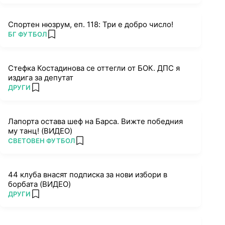
Спортен нюзрум, еп. 118: Три е добро число!
ПОВЕЧЕ ОТ
БГ ФУТБОЛ
add favorites
Стефка Костадинова се оттегли от БОК. ДПС я
издига за депутат
ПОВЕЧЕ ОТ
ДРУГИ
add favorites
Лапорта остава шеф на Барса. Вижте победния
му танц! (ВИДЕО)
ПОВЕЧЕ ОТ
СВЕТОВЕН ФУТБОЛ
add favorites
44 клуба внасят подписка за нови избори в
борбата (ВИДЕО)
ПОВЕЧЕ ОТ
ДРУГИ
add favorites