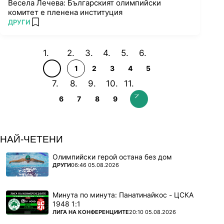
Весела Лечева: Българският олимпийски
комитет е пленена институция
ПОВЕЧЕ ОТ
ДРУГИ
add favorites
1
2
3
4
5
6
7
8
9
НАЙ-ЧЕТЕНИ
Олимпийски герой остана без дом
ПОВЕЧЕ ОТ
ДРУГИ
06:46 05.08.2026
Минута по минута: Панатинайкос - ЦСКА
1948 1:1
ПОВЕЧЕ ОТ
ЛИГА НА КОНФЕРЕНЦИИТЕ
20:10 05.08.2026