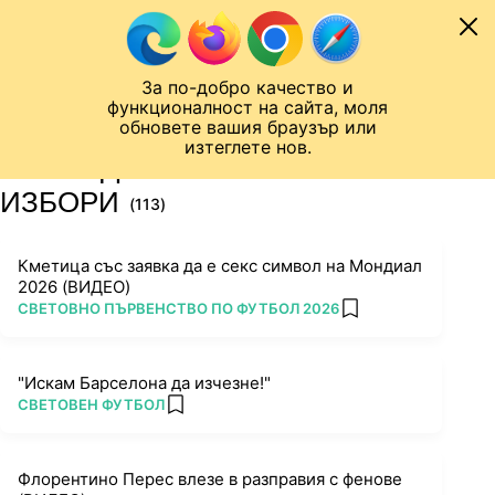
Към съдържанието
МОБИЛ
За по-добро качество и
Шампионска лига
Лига Европа
Лига на Конференциите
функционалност на сайта, моля
ЧАЛО
ТАГ
обновете вашия браузър или
изтеглете нов.
ПОСЛЕДНИ НОВИНИ ЗА
ИЗБОРИ
(113)
Кметица със заявка да е секс символ на Мондиал
2026 (ВИДЕО)
ПОВЕЧЕ ОТ
СВЕТОВНО ПЪРВЕНСТВО ПО ФУТБОЛ 2026
add favorites
"Искам Барселона да изчезне!"
ПОВЕЧЕ ОТ
СВЕТОВЕН ФУТБОЛ
add favorites
Флорентино Перес влезе в разправия с фенове