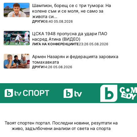
Шампион, борещ се с три тумора: На
колене съм и се моля, не само за
живота си...
ПОВЕЧЕ ОТ
ДРУГИ
08:40 05.08.2026
ЦСКА 1948 пропусна да удари ПАО
насред Атина (ВИДЕО)
ПОВЕЧЕ ОТ
ЛИГА НА КОНФЕРЕНЦИИТЕ
23:26 05.08.2026
Армен Назарян и федерацията заровиха
томахавката
ПОВЕЧЕ ОТ
ДРУГИ
14:26 05.08.2026
Твоят спортен портал. Последни новини, резултати на
живо, задълбочени анализи от света на спорта