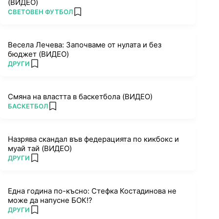
(ВИДЕО)
ПОВЕЧЕ ОТ
СВЕТОВЕН ФУТБОЛ
add favorites
Весела Лечева: Започваме от нулата и без
бюджет (ВИДЕО)
ПОВЕЧЕ ОТ
ДРУГИ
add favorites
Смяна на властта в баскетбола (ВИДЕО)
ПОВЕЧЕ ОТ
БАСКЕТБОЛ
add favorites
Назрява скандал във федерацията по кикбокс и
муай тай (ВИДЕО)
ПОВЕЧЕ ОТ
ДРУГИ
add favorites
Една година по-късно: Стефка Костадинова не
може да напусне БОК!?
ПОВЕЧЕ ОТ
ДРУГИ
add favorites