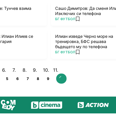
е: Тунчев взима
Сашо Димитров: Да сменя Ил
Изключих си телефона
ПОВЕЧЕ ОТ
БГ ФУТБОЛ
 favorites
add favorites
Илиан Илиев се
Илиан изведе Черно море на
лгария
тренировка, БФС решава
бъдещето му по телефона
ПОВЕЧЕ ОТ
БГ ФУТБОЛ
 favorites
add favorites
5
6
7
8
9