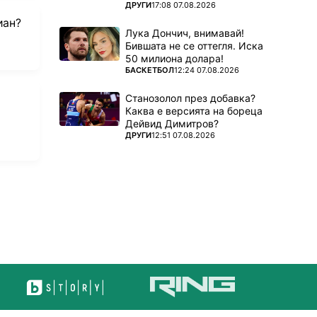
ПОВЕЧЕ ОТ
ДРУГИ
17:08 07.08.2026
иан?
Лука Дончич, внимавай!
Бившата не се оттегля. Иска
50 милиона долара!
ПОВЕЧЕ ОТ
БАСКЕТБОЛ
12:24 07.08.2026
Станозолол през добавка?
Каква е версията на бореца
Дейвид Димитров?
ПОВЕЧЕ ОТ
ДРУГИ
12:51 07.08.2026