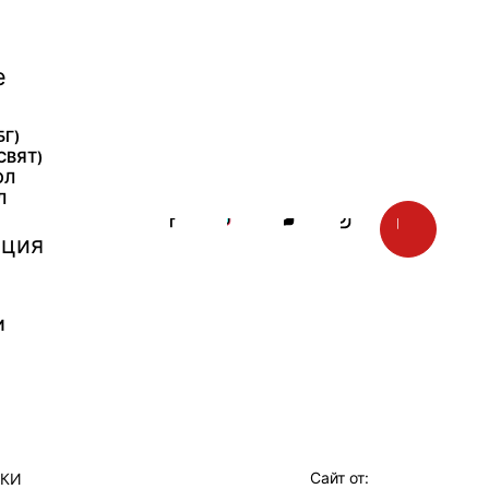
е
БГ)
СВЯТ)
ОЛ
Л
ция
И
Сайт от:
ТКИ