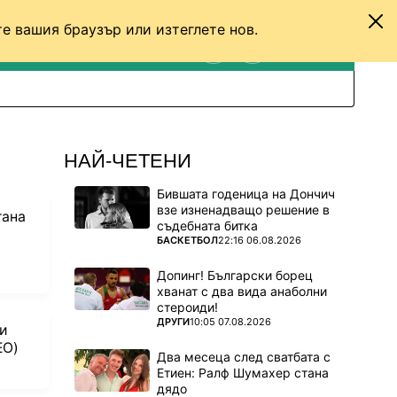
е вашия браузър или изтеглете нов.
ТЕНИС
ДРУГИ
ВХОД
ТЪРСЕНЕ
ПРЕВКЛЮЧИ МЕЖДУ С
НАЙ-ЧЕТЕНИ
Бившата годеница на Дончич
взе изненадващо решение в
тана
съдебната битка
ПОВЕЧЕ ОТ
БАСКЕТБОЛ
22:16 06.08.2026
Допинг! Български борец
хванат с два вида анаболни
стероиди!
ПОВЕЧЕ ОТ
ДРУГИ
10:05 07.08.2026
и
ЕО)
Два месеца след сватбата с
Етиен: Ралф Шумахер стана
дядо