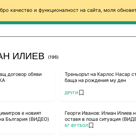
бро качество и функционалност на сайта, моля обновет
ФУТБОЛ (СВЯТ)
БАСКЕТБОЛ
ВОЛЕЙБОЛ
АН ИЛИЕВ
(196)
чащ договор обяви
Треньорът на Карлос Насар с
КА
баща на рождения му ден
ПОВЕЧЕ ОТ
ДРУГИ
 favorites
add favorites
имитров е новият
Георги Иванов: Илиан Илиев н
на България (ВИДЕО)
оставя в лоша ситуация (ВИД
ПОВЕЧЕ ОТ
БГ ФУТБОЛ
 favorites
add favorites