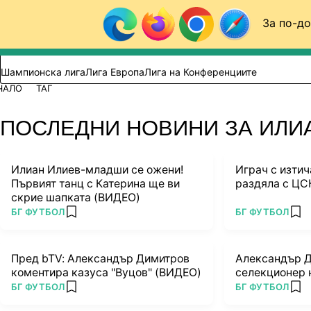
Към съдържанието
За по-до
Търси в сайта
ВИДЕО
ФУТБОЛ (БГ)
Шампионска лига
Лига Европа
Лига на Конференциите
ЧАЛО
ТАГ
ПОСЛЕДНИ НОВИНИ ЗА ИЛИ
Илиан Илиев-младши се ожени!
Играч с изти
Първият танц с Катерина ще ви
раздяла с ЦС
скрие шапката (ВИДЕО)
ПОВЕЧЕ ОТ
ПОВЕЧЕ ОТ
БГ ФУТБОЛ
БГ ФУТБОЛ
add favorites
add
Пред bTV: Александър Димитров
Александър Д
коментира казуса "Вуцов" (ВИДЕО)
селекционер 
ПОВЕЧЕ ОТ
ПОВЕЧЕ ОТ
БГ ФУТБОЛ
БГ ФУТБОЛ
add favorites
add