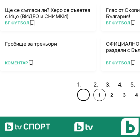
Ще се съгласи ли? Херо се съветва
Глас от Скопи
с Ицо (ВИДЕО и СНИМКИ)
България!
ПОВЕЧЕ ОТ
ПОВЕЧЕ ОТ
БГ ФУТБОЛ
БГ ФУТБОЛ
add favorites
add
Гробище за треньори
ОФИЦИАЛНО: 
раздели с Бъ
ПОВЕЧЕ ОТ
ПОВЕЧЕ ОТ
КОМЕНТАР
БГ ФУТБОЛ
add favorites
add
1
2
3
4