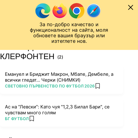
Към съдържанието
МОБИЛ
За по-добро качество и
Шампионска лига
Лига Европа
Лига на Конференциите
функционалност на сайта, моля
ЧАЛО
ТАГ
обновете вашия браузър или
изтеглете нов.
ПОСЛЕДНИ НОВИНИ ЗА
КЛЕРФОНТЕН
(2)
Емануел и Бриджит Макрон, Мбапе, Дембеле, а
всички гледат... Черки (СНИМКИ)
ПОВЕЧЕ ОТ
СВЕТОВНО ПЪРВЕНСТВО ПО ФУТБОЛ 2026
add favorites
Ас на "Левски": Като чуя "1,2,3 Билал Бари", се
чувствам много голям
ПОВЕЧЕ ОТ
БГ ФУТБОЛ
add favorites