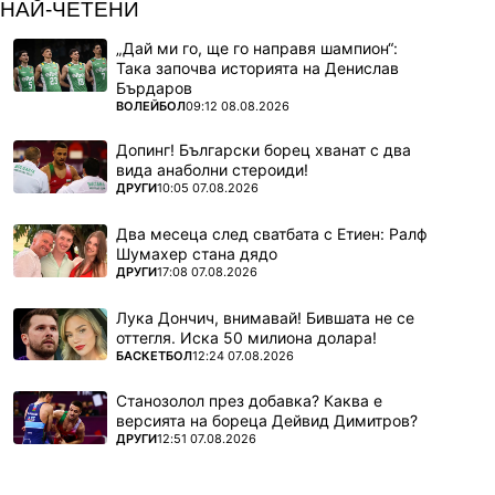
НАЙ-ЧЕТЕНИ
„Дай ми го, ще го направя шампион“:
Така започва историята на Денислав
Бърдаров
ПОВЕЧЕ ОТ
ВОЛЕЙБОЛ
09:12 08.08.2026
Допинг! Български борец хванат с два
вида анаболни стероиди!
ПОВЕЧЕ ОТ
ДРУГИ
10:05 07.08.2026
Два месеца след сватбата с Етиен: Ралф
Шумахер стана дядо
ПОВЕЧЕ ОТ
ДРУГИ
17:08 07.08.2026
Лука Дончич, внимавай! Бившата не се
оттегля. Иска 50 милиона долара!
ПОВЕЧЕ ОТ
БАСКЕТБОЛ
12:24 07.08.2026
Станозолол през добавка? Каква е
версията на бореца Дейвид Димитров?
ПОВЕЧЕ ОТ
ДРУГИ
12:51 07.08.2026