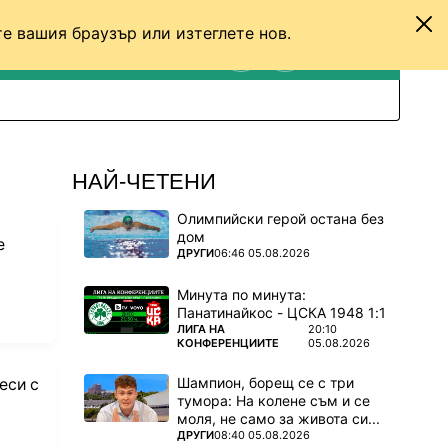
е вашия браузър или изтеглете нов.
ТЕНИС
ДРУГИ
ВХОД
ТЪРСЕНЕ
ПРЕВКЛЮЧИ МЕЖДУ С
НАЙ-ЧЕТЕНИ
Олимпийски герой остана без
дом
е
ПОВЕЧЕ ОТ
ДРУГИ
06:46 05.08.2026
Минута по минута:
Панатинайкос - ЦСКА 1948 1:1
ПОВЕЧЕ ОТ
ЛИГА НА
20:10
КОНФЕРЕНЦИИТЕ
05.08.2026
Шампион, борещ се с три
еси с
тумора: На колене съм и се
моля, не само за живота си...
ПОВЕЧЕ ОТ
ДРУГИ
08:40 05.08.2026