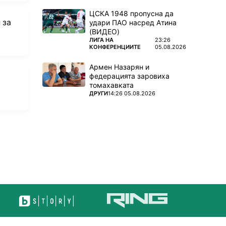
ЦСКА 1948 пропусна да
 за
удари ПАО насред Атина
(ВИДЕО)
ПОВЕЧЕ ОТ
ЛИГА НА
23:26
КОНФЕРЕНЦИИТЕ
05.08.2026
Армен Назарян и
федерацията заровиха
томахавката
ПОВЕЧЕ ОТ
ДРУГИ
14:26 05.08.2026