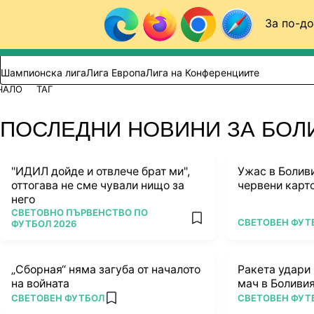
Към съдържанието
За по-до
Търси в сайта
ВИДЕО
ФУТБОЛ (БГ)
Шампионска лига
Лига Европа
Лига на Конференциите
ЧАЛО
ТАГ
ПОСЛЕДНИ НОВИНИ ЗА БО
"ИДИЛ дойде и отвлече брат ми",
Ужас в Боливи
оттогава не сме чували нищо за
червени карт
него
ПОВЕЧЕ ОТ
СВЕТОВНО ПЪРВЕНСТВО ПО
ПОВЕЧЕ ОТ
СВЕТОВЕН ФУТ
add favorites
ФУТБОЛ 2026
„Сборная“ няма загуба от началото
Ракета удари 
на войната
мач в Боливи
ПОВЕЧЕ ОТ
ПОВЕЧЕ ОТ
СВЕТОВЕН ФУТБОЛ
СВЕТОВЕН ФУТ
add favorites