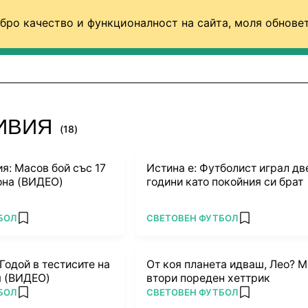
бро качество и функционалност на сайта, моля обновет
ФУТБОЛ (СВЯТ)
БАСКЕТБОЛ
ВОЛЕЙБОЛ
ЛИВИЯ
(18)
я: Масов бой със 17
Истина е: Футболист играл дв
она (ВИДЕО)
години като покойния си брат
ПОВЕЧЕ ОТ
БОЛ
СВЕТОВЕН ФУТБОЛ
add favorites
add favorites
Годой в тестисите на
От коя планета идваш, Лео? М
я (ВИДЕО)
втори пореден хеттрик
ПОВЕЧЕ ОТ
БОЛ
СВЕТОВЕН ФУТБОЛ
add favorites
add favorites