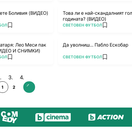
ете Боливия (ВИДЕО)
Това ли е най-скандалният гол
годината? (ВИДЕО)
ПОВЕЧЕ ОТ
БОЛ
СВЕТОВЕН ФУТБОЛ
add favorites
add favorites
атаря: Лео Меси пак
Да уволниш... Пабло Ескобар
ВИДЕО И СНИМКИ)
ПОВЕЧЕ ОТ
БОЛ
СВЕТОВЕН ФУТБОЛ
add favorites
add favorites
1
2