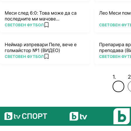
Меси след 6:0: Това може да са
Лео Меси пом
последните ми мачове...
ПОВЕЧЕ ОТ
ПОВЕЧЕ ОТ
СВЕТОВЕН ФУТБОЛ
СВЕТОВЕН ФУТ
add favorites
Неймар изпревари Пеле, вече е
Препарира вр
голмайстор №1 (ВИДЕО)
преподава (
ПОВЕЧЕ ОТ
ПОВЕЧЕ ОТ
СВЕТОВЕН ФУТБОЛ
СВЕТОВЕН ФУТ
add favorites