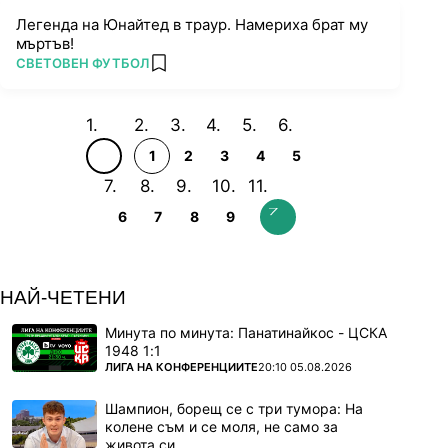
Легенда на Юнайтед в траур. Намериха брат му
мъртъв!
ПОВЕЧЕ ОТ
СВЕТОВЕН ФУТБОЛ
add favorites
1
2
3
4
5
6
7
8
9
НАЙ-ЧЕТЕНИ
Минута по минута: Панатинайкос - ЦСКА
1948 1:1
ПОВЕЧЕ ОТ
ЛИГА НА КОНФЕРЕНЦИИТЕ
20:10 05.08.2026
Шампион, борещ се с три тумора: На
колене съм и се моля, не само за
живота си...