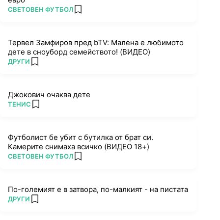
ПОВЕЧЕ ОТ
СВЕТОВЕН ФУТБОЛ
add favorites
Тервел Замфиров пред bTV: Малена е любимото
дете в сноуборд семейството! (ВИДЕО)
ПОВЕЧЕ ОТ
ДРУГИ
add favorites
Джокович очаква дете
ПОВЕЧЕ ОТ
ТЕНИС
add favorites
Футболист бе убит с бутилка от брат си.
Камерите снимаха всичко (ВИДЕО 18+)
ПОВЕЧЕ ОТ
СВЕТОВЕН ФУТБОЛ
add favorites
По-големият е в затвора, по-малкият - на пистата
ПОВЕЧЕ ОТ
ДРУГИ
add favorites