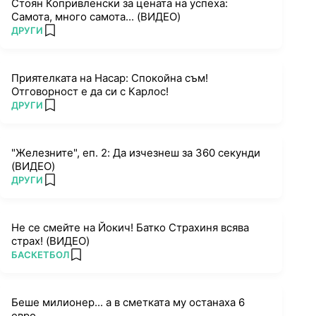
Стоян Копривленски за цената на успеха:
Самота, много самота... (ВИДЕО)
ПОВЕЧЕ ОТ
ДРУГИ
add favorites
Приятелката на Насар: Спокойна съм!
Отговорност е да си с Карлос!
ПОВЕЧЕ ОТ
ДРУГИ
add favorites
"Железните", еп. 2: Да изчезнеш за 360 секунди
(ВИДЕО)
ПОВЕЧЕ ОТ
ДРУГИ
add favorites
Не се смейте на Йокич! Батко Страхиня всява
страх! (ВИДЕО)
ПОВЕЧЕ ОТ
БАСКЕТБОЛ
add favorites
Беше милионер... а в сметката му останаха 6
евро