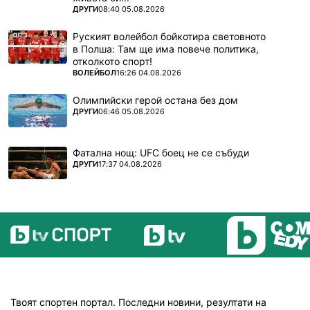
ПОВЕЧЕ ОТ
ДРУГИ
08:40 05.08.2026
Руският волейбол бойкотира световното
в Полша: Там ще има повече политика,
отколкото спорт!
ПОВЕЧЕ ОТ
ВОЛЕЙБОЛ
16:26 04.08.2026
Олимпийски герой остана без дом
ПОВЕЧЕ ОТ
ДРУГИ
06:46 05.08.2026
Фатална нощ: UFC боец не се събуди
ПОВЕЧЕ ОТ
ДРУГИ
17:37 04.08.2026
Твоят спортен портал. Последни новини, резултати на