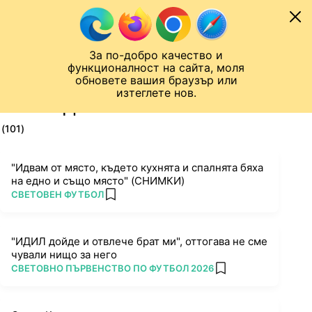
Към съдържанието
МОБИЛ
За по-добро качество и
Шампионска лига
Лига Европа
Лига на Конференциите
функционалност на сайта, моля
ЧАЛО
ТАГ
обновете вашия браузър или
изтеглете нов.
ПОСЛЕДНИ НОВИНИ ЗА БРАТ
(101)
"Идвам от място, където кухнята и спалнята бяха
на едно и също място" (СНИМКИ)
ПОВЕЧЕ ОТ
СВЕТОВЕН ФУТБОЛ
add favorites
"ИДИЛ дойде и отвлече брат ми", оттогава не сме
чували нищо за него
ПОВЕЧЕ ОТ
СВЕТОВНО ПЪРВЕНСТВО ПО ФУТБОЛ 2026
add favorites