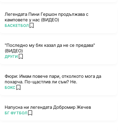
Легендата Пини Гершон продължава с
камповете у нас (ВИДЕО)
ПОВЕЧЕ ОТ
БАСКЕТБОЛ
add favorites
"Последно му бях казал да не се предава"
(ВИДЕО)
ПОВЕЧЕ ОТ
ДРУГИ
add favorites
Фюри: Имам повече пари, отколкото мога да
похарча. По-щастлив ли съм? Не.
ПОВЕЧЕ ОТ
БОКС
add favorites
Напусна ни легендата Добромир Жечев
ПОВЕЧЕ ОТ
БГ ФУТБОЛ
add favorites