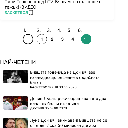
Пини Гершон пред bTV: Вярвам, но пътят ще е
тежък! (ВИДЕО)
ПОВЕЧЕ ОТ
БАСКЕТБОЛ
add favorites
1
2
3
4
НАЙ-ЧЕТЕНИ
Бившата годеница на Дончич взе
изненадващо решение в съдебната
битка
ПОВЕЧЕ ОТ
БАСКЕТБОЛ
22:16 06.08.2026
Допинг! Български борец хванат с два
вида анаболни стероиди!
ПОВЕЧЕ ОТ
ДРУГИ
10:05 07.08.2026
Лука Дончич, внимавай! Бившата не се
оттегля. Иска 50 милиона долара!