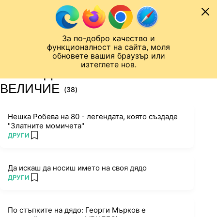
Към съдържанието
МОБИЛ
За по-добро качество и
Шампионска лига
Лига Европа
Лига на Конференциите
функционалност на сайта, моля
ЧАЛО
ТАГ
обновете вашия браузър или
изтеглете нов.
ПОСЛЕДНИ НОВИНИ ЗА
ВЕЛИЧИЕ
(38)
Нешка Робева на 80 - легендата, която създаде
"Златните момичета"
ПОВЕЧЕ ОТ
ДРУГИ
add favorites
Да искаш да носиш името на своя дядо
ПОВЕЧЕ ОТ
ДРУГИ
add favorites
По стъпките на дядо: Георги Мърков е