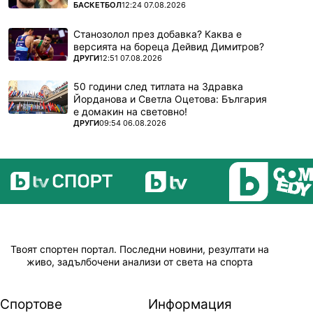
ПОВЕЧЕ ОТ
БАСКЕТБОЛ
12:24 07.08.2026
Станозолол през добавка? Каква е
версията на бореца Дейвид Димитров?
ПОВЕЧЕ ОТ
ДРУГИ
12:51 07.08.2026
50 години след титлата на Здравка
Йорданова и Светла Оцетова: България
е домакин на световно!
ПОВЕЧЕ ОТ
ДРУГИ
09:54 06.08.2026
Твоят спортен портал. Последни новини, резултати на
живо, задълбочени анализи от света на спорта
Спортове
Информация