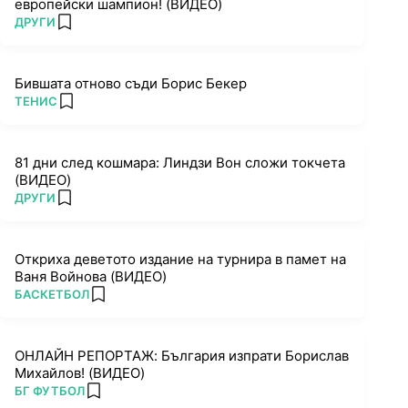
европейски шампион! (ВИДЕО)
ПОВЕЧЕ ОТ
ДРУГИ
add favorites
Бившата отново съди Борис Бекер
ПОВЕЧЕ ОТ
ТЕНИС
add favorites
81 дни след кошмара: Линдзи Вон сложи токчета
(ВИДЕО)
ПОВЕЧЕ ОТ
ДРУГИ
add favorites
Откриха деветото издание на турнира в памет на
Ваня Войнова (ВИДЕО)
ПОВЕЧЕ ОТ
БАСКЕТБОЛ
add favorites
ОНЛАЙН РЕПОРТАЖ: България изпрати Борислав
Михайлов! (ВИДЕО)
ПОВЕЧЕ ОТ
БГ ФУТБОЛ
add favorites