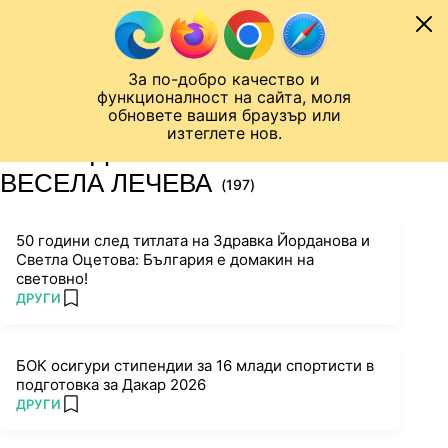
Към съдържанието
МОБИЛ
За по-добро качество и
Шампионска лига
Лига Европа
Лига на Конференциите
функционалност на сайта, моля
ЧАЛО
ТАГ
обновете вашия браузър или
изтеглете нов.
ПОСЛЕДНИ НОВИНИ ЗА
ВЕСЕЛА ЛЕЧЕВА
(197)
50 години след титлата на Здравка Йорданова и
Светла Оцетова: България е домакин на
световно!
ПОВЕЧЕ ОТ
ДРУГИ
add favorites
БОК осигури стипендии за 16 млади спортисти в
подготовка за Дакар 2026
ПОВЕЧЕ ОТ
ДРУГИ
add favorites