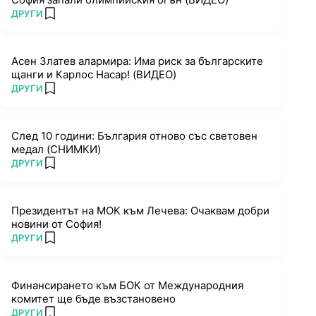
ПОВЕЧЕ ОТ
ДРУГИ
add favorites
Асен Златев алармира: Има риск за българските
щанги и Карлос Насар! (ВИДЕО)
ПОВЕЧЕ ОТ
ДРУГИ
add favorites
След 10 години: България отново със световен
медал (СНИМКИ)
ПОВЕЧЕ ОТ
ДРУГИ
add favorites
Президентът на МОК към Лечева: Очаквам добри
новини от София!
ПОВЕЧЕ ОТ
ДРУГИ
add favorites
Финансирането към БОК от Международния
комитет ще бъде възстановено
ПОВЕЧЕ ОТ
ДРУГИ