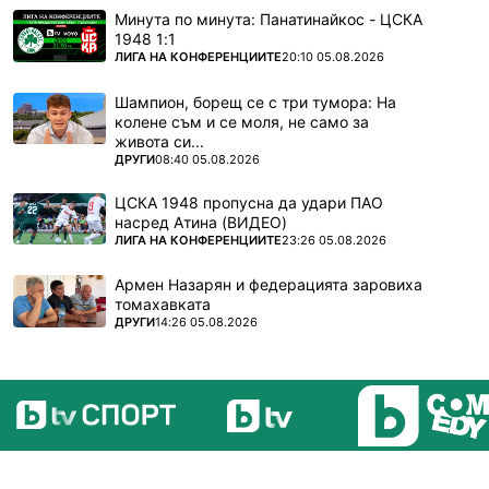
Минута по минута: Панатинайкос - ЦСКА
1948 1:1
ПОВЕЧЕ ОТ
ЛИГА НА КОНФЕРЕНЦИИТЕ
20:10 05.08.2026
Шампион, борещ се с три тумора: На
колене съм и се моля, не само за
живота си...
ПОВЕЧЕ ОТ
ДРУГИ
08:40 05.08.2026
ЦСКА 1948 пропусна да удари ПАО
насред Атина (ВИДЕО)
ПОВЕЧЕ ОТ
ЛИГА НА КОНФЕРЕНЦИИТЕ
23:26 05.08.2026
Армен Назарян и федерацията заровиха
томахавката
ПОВЕЧЕ ОТ
ДРУГИ
14:26 05.08.2026