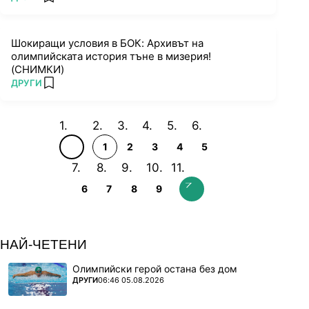
add favorites
Шокиращи условия в БОК: Архивът на
олимпийската история тъне в мизерия!
(СНИМКИ)
ПОВЕЧЕ ОТ
ДРУГИ
add favorites
1
2
3
4
5
6
7
8
9
НАЙ-ЧЕТЕНИ
Олимпийски герой остана без дом
ПОВЕЧЕ ОТ
ДРУГИ
06:46 05.08.2026