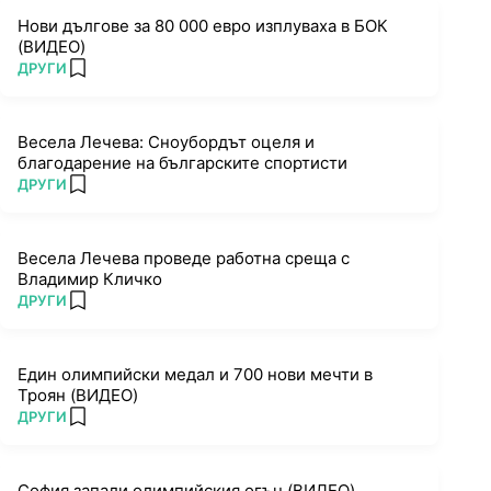
Нови дългове за 80 000 евро изплуваха в БОК
(ВИДЕО)
ПОВЕЧЕ ОТ
ДРУГИ
add favorites
Весела Лечева: Сноубордът оцеля и
благодарение на българските спортисти
ПОВЕЧЕ ОТ
ДРУГИ
add favorites
Весела Лечева проведе работна среща с
Владимир Кличко
ПОВЕЧЕ ОТ
ДРУГИ
add favorites
Един олимпийски медал и 700 нови мечти в
Троян (ВИДЕО)
ПОВЕЧЕ ОТ
ДРУГИ
add favorites
София запали олимпийския огън (ВИДЕО)