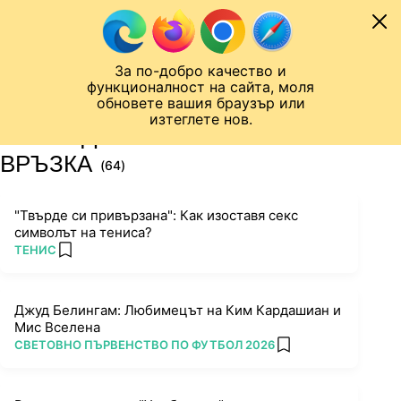
Към съдържанието
МОБИЛ
За по-добро качество и
Шампионска лига
Лига Европа
Лига на Конференциите
функционалност на сайта, моля
ЧАЛО
ТАГ
обновете вашия браузър или
изтеглете нов.
ПОСЛЕДНИ НОВИНИ ЗА
ВРЪЗКА
(64)
"Твърде си привързана": Как изоставя секс
символът на тениса?
ПОВЕЧЕ ОТ
ТЕНИС
add favorites
Джуд Белингам: Любимецът на Ким Кардашиан и
Мис Вселена
ПОВЕЧЕ ОТ
СВЕТОВНО ПЪРВЕНСТВО ПО ФУТБОЛ 2026
add favorites