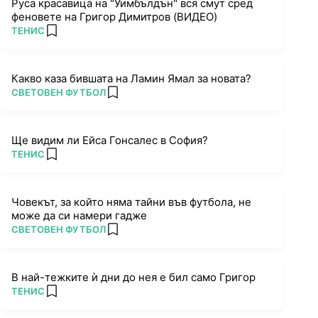
Руса красавица на "Уимбълдън" вся смут сред
феновете на Григор Димитров (ВИДЕО)
ПОВЕЧЕ ОТ
ТЕНИС
add favorites
Какво каза бившата на Ламин Ямал за новата?
ПОВЕЧЕ ОТ
СВЕТОВЕН ФУТБОЛ
add favorites
Ще видим ли Ейса Гонсалес в София?
ПОВЕЧЕ ОТ
ТЕНИС
add favorites
Човекът, за който няма тайни във футбола, не
може да си намери гадже
ПОВЕЧЕ ОТ
СВЕТОВЕН ФУТБОЛ
add favorites
В най-тежките ѝ дни до нея е бил само Григор
ПОВЕЧЕ ОТ
ТЕНИС
add favorites