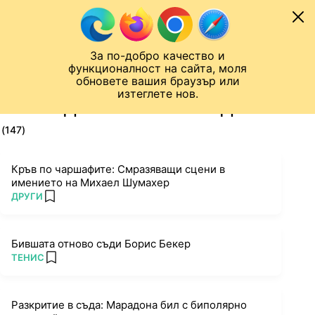
Към съдържанието
МОБИЛ
За по-добро качество и
Шампионска лига
Лига Европа
Лига на Конференциите
функционалност на сайта, моля
ЧАЛО
ТАГ
обновете вашия браузър или
изтеглете нов.
ПОСЛЕДНИ НОВИНИ ЗА ДЕЛО
(147)
Кръв по чаршафите: Смразяващи сцени в
имението на Михаел Шумахер
ПОВЕЧЕ ОТ
ДРУГИ
add favorites
Бившата отново съди Борис Бекер
ПОВЕЧЕ ОТ
ТЕНИС
add favorites
Разкритие в съда: Марадона бил с биполярно