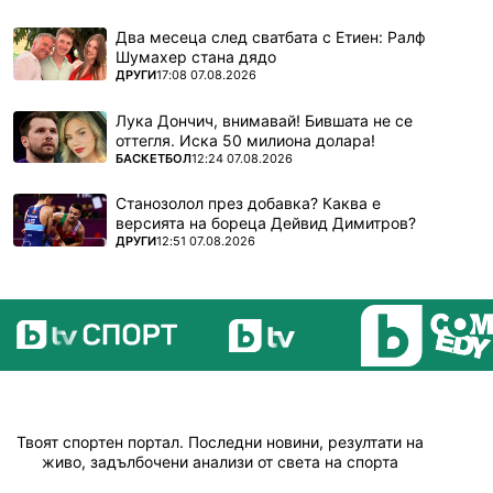
Два месеца след сватбата с Етиен: Ралф
Шумахер стана дядо
ПОВЕЧЕ ОТ
ДРУГИ
17:08 07.08.2026
Лука Дончич, внимавай! Бившата не се
оттегля. Иска 50 милиона долара!
ПОВЕЧЕ ОТ
БАСКЕТБОЛ
12:24 07.08.2026
Станозолол през добавка? Каква е
версията на бореца Дейвид Димитров?
ПОВЕЧЕ ОТ
ДРУГИ
12:51 07.08.2026
Твоят спортен портал. Последни новини, резултати на
живо, задълбочени анализи от света на спорта