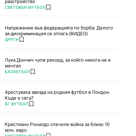
разстройство
ПОВЕЧЕ ОТ
СВЕТОВЕН ФУТБОЛ
add favorites
Напрежение във федерацията по борба: Делото
за дискриминация се отлага (ВИДЕО)
ПОВЕЧЕ ОТ
ДРУГИ
add favorites
Лука Дончич чупи рекорд, за който никога не е
мечтал
ПОВЕЧЕ ОТ
БАСКЕТБОЛ
add favorites
Арестуваха звезда на родния футбол в Лондон.
Къде е сега?
ПОВЕЧЕ ОТ
БГ ФУТБОЛ
add favorites
Кристиано Роналдо спечели война за близо 10
млн. евро
ПОВЕЧЕ ОТ