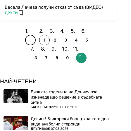
Весела Лечева получи отказ от съда (ВИДЕО)
ПОВЕЧЕ ОТ
ДРУГИ
add favorites
1
2
3
4
5
6
7
8
9
НАЙ-ЧЕТЕНИ
Бившата годеница на Дончич взе
изненадващо решение в съдебната
битка
ПОВЕЧЕ ОТ
БАСКЕТБОЛ
22:16 06.08.2026
Допинг! Български борец хванат с два
вида анаболни стероиди!
ПОВЕЧЕ ОТ
ДРУГИ
10:05 07.08.2026