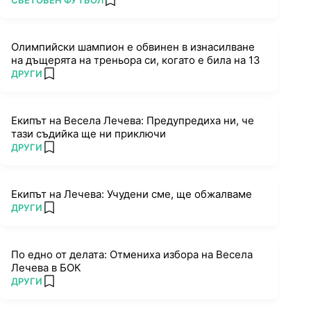
СВЕТОВЕН ФУТБОЛ
add favorites
Олимпийски шампион е обвинен в изнасилване
на дъщерята на треньора си, когато е била на 13
ПОВЕЧЕ ОТ
ДРУГИ
add favorites
Екипът на Весела Лечева: Предупредиха ни, че
тази съдийка ще ни приключи
ПОВЕЧЕ ОТ
ДРУГИ
add favorites
Екипът на Лечева: Учудени сме, ще обжалваме
ПОВЕЧЕ ОТ
ДРУГИ
add favorites
По едно от делата: Отмениха избора на Весела
Лечева в БОК
ПОВЕЧЕ ОТ
ДРУГИ
add favorites