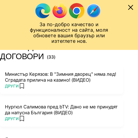
Към съдържанието
МОБИЛ
За по-добро качество и
Шампионска лига
Лига Европа
Лига на Конференциите
функционалност на сайта, моля
ЧАЛО
ТАГ
обновете вашия браузър или
изтеглете нов.
ПОСЛЕДНИ НОВИНИ ЗА
ДОГОВОРИ
(33)
Министър Керязов: В "Зимния дворец" няма лед!
Сградата прилича на казино! (ВИДЕО)
ПОВЕЧЕ ОТ
ДРУГИ
add favorites
Нургюл Салимова пред bTV: Дано не ме принудят
да напусна България (ВИДЕО)
ПОВЕЧЕ ОТ
ДРУГИ
add favorites