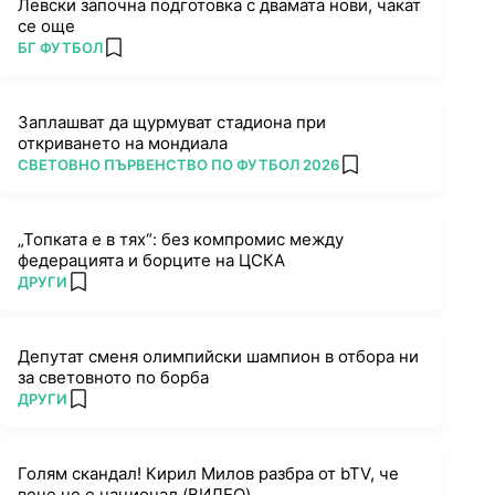
Левски започна подготовка с двамата нови, чакат
се още
ПОВЕЧЕ ОТ
БГ ФУТБОЛ
add favorites
Заплашват да щурмуват стадиона при
откриването на мондиала
ПОВЕЧЕ ОТ
СВЕТОВНО ПЪРВЕНСТВО ПО ФУТБОЛ 2026
add favorites
„Топката е в тях“: без компромис между
федерацията и борците на ЦСКА
ПОВЕЧЕ ОТ
ДРУГИ
add favorites
Депутат сменя олимпийски шампион в отбора ни
за световното по борба
ПОВЕЧЕ ОТ
ДРУГИ
add favorites
Голям скандал! Кирил Милов разбра от bTV, че
вече не е национал (ВИДЕО)