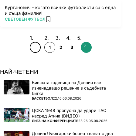
Куртанович - когато всички футболисти са с една
и съща фамилия!
ПОВЕЧЕ ОТ
СВЕТОВЕН ФУТБОЛ
add favorites
1
2
3
НАЙ-ЧЕТЕНИ
Бившата годеница на Дончич взе
изненадващо решение в съдебната
битка
ПОВЕЧЕ ОТ
БАСКЕТБОЛ
22:16 06.08.2026
ЦСКА 1948 пропусна да удари ПАО
насред Атина (ВИДЕО)
ПОВЕЧЕ ОТ
ЛИГА НА КОНФЕРЕНЦИИТЕ
23:26 05.08.2026
Допинг! Български борец хванат с два