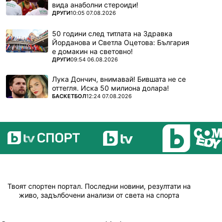
вида анаболни стероиди!
ПОВЕЧЕ ОТ
ДРУГИ
10:05 07.08.2026
50 години след титлата на Здравка
Йорданова и Светла Оцетова: България
е домакин на световно!
ПОВЕЧЕ ОТ
ДРУГИ
09:54 06.08.2026
Лука Дончич, внимавай! Бившата не се
оттегля. Иска 50 милиона долара!
ПОВЕЧЕ ОТ
БАСКЕТБОЛ
12:24 07.08.2026
Твоят спортен портал. Последни новини, резултати на
живо, задълбочени анализи от света на спорта