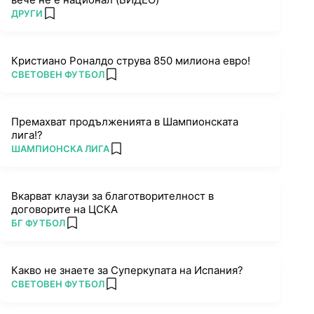
ПОВЕЧЕ ОТ
ДРУГИ
add favorites
Кристиано Роналдо струва 850 милиона евро!
ПОВЕЧЕ ОТ
СВЕТОВЕН ФУТБОЛ
add favorites
Премахват продълженията в Шампионската
лига!?
ПОВЕЧЕ ОТ
ШАМПИОНСКА ЛИГА
add favorites
Вкарват клаузи за благотворителност в
договорите на ЦСКА
ПОВЕЧЕ ОТ
БГ ФУТБОЛ
add favorites
Какво не знаете за Суперкупата на Испания?
ПОВЕЧЕ ОТ
СВЕТОВЕН ФУТБОЛ
add favorites