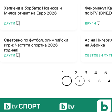
Хепиенд в борбата: Новиков и
Феноменът Ка
Милов отиват на Евро 2026
по bTV (ВИДЕ
ПОВЕЧЕ ОТ
ПОВЕЧЕ ОТ
ДРУГИ
ДРУГИ
add favorites
add favo
Световно по футбол, олимпийски
Ас на Нигерия
игри: Честита спортна 2026
на Африка
година!
ПОВЕЧЕ ОТ
ПОВЕЧЕ ОТ
ДРУГИ
СВЕТОВЕН ФУТ
add favorites
1
2
3
4