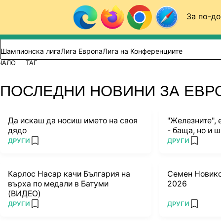
Към съдържанието
За по-до
Търси в сайта
ВИДЕО
ФУТБОЛ (БГ)
Шампионска лига
Лига Европа
Лига на Конференциите
ЧАЛО
ТАГ
ПОСЛЕДНИ НОВИНИ ЗА ЕВ
Да искаш да носиш името на своя
"Железните", 
дядо
- баща, но и
ПОВЕЧЕ ОТ
ПОВЕЧЕ ОТ
ДРУГИ
ДРУГИ
add favorites
add favo
Карлос Насар качи България на
Семен Новико
върха по медали в Батуми
2026
(ВИДЕО)
ПОВЕЧЕ ОТ
ПОВЕЧЕ ОТ
ДРУГИ
ДРУГИ
add favorites
add favo