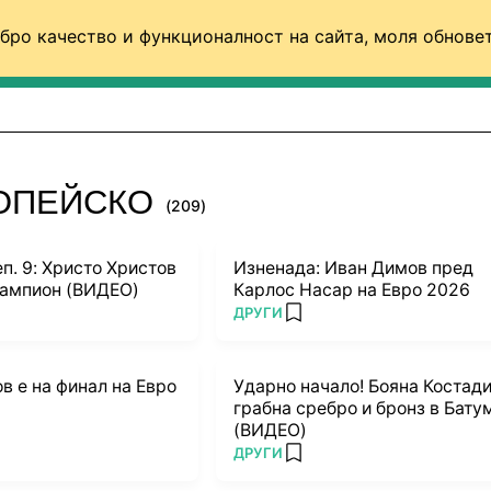
бро качество и функционалност на сайта, моля обновет
ФУТБОЛ (СВЯТ)
БАСКЕТБОЛ
ВОЛЕЙБОЛ
РОПЕЙСКО
(209)
еп. 9: Христо Христов
Изненада: Иван Димов пред
 шампион (ВИДЕО)
Карлос Насар на Евро 2026
ПОВЕЧЕ ОТ
ДРУГИ
rites
add favorites
в е на финал на Евро
Ударно начало! Бояна Костад
грабна сребро и бронз в Бату
(ВИДЕО)
ПОВЕЧЕ ОТ
ДРУГИ
rites
add favorites