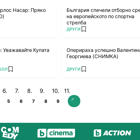
рлос Насар: Пряко
България спечели отборно ср
О)
на европейското по спортна
стрелба
ПОВЕЧЕ ОТ
ДРУГИ
rites
add favorites
: Уважавайте Купата
Оперираха успешно Валентин
Георгиева (СНИМКА)
ПОВЕЧЕ ОТ
БОЛ
ДРУГИ
add favorites
add favorites
5
6
7
8
9