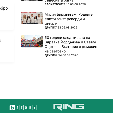
съдебната битка
ПОВЕЧЕ ОТ
БАСКЕТБОЛ
22:16 06.08.2026
ебро
Мисия Бирмингам: Родните
атлети гонят рекорди и
финали
ПОВЕЧЕ ОТ
ДРУГИ
17:23 05.08.2026
50 години след титлата на
а
Здравка Йорданова и Светла
Оцетова: България е домакин
на световно!
ПОВЕЧЕ ОТ
ДРУГИ
09:54 06.08.2026