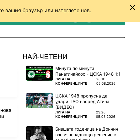
е вашия браузър или изтеглете нов.
ТЕНИС
ДРУГИ
ВХОД
ТЪРСЕНЕ
ПРЕВКЛЮЧИ МЕЖДУ С
НАЙ-ЧЕТЕНИ
Минута по минута:
Панатинайкос - ЦСКА 1948 1:1
ПОВЕЧЕ ОТ
ЛИГА НА
20:10
КОНФЕРЕНЦИИТЕ
05.08.2026
ЦСКА 1948 пропусна да
удари ПАО насред Атина
(ВИДЕО)
инова
ПОВЕЧЕ ОТ
ЛИГА НА
23:26
ми
КОНФЕРЕНЦИИТЕ
05.08.2026
Бившата годеница на Дончич
взе изненадващо решение в