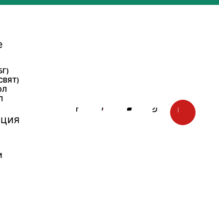
е
БГ)
СВЯТ)
ОЛ
Л
ция
И