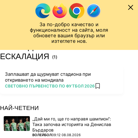
Към съдържанието
МОБИЛ
За по-добро качество и
Шампионска лига
Лига Европа
Лига на Конференциите
функционалност на сайта, моля
ЧАЛО
ТАГ
обновете вашия браузър или
изтеглете нов.
ПОСЛЕДНИ НОВИНИ ЗА
ЕСКАЛАЦИЯ
(1)
Заплашват да щурмуват стадиона при
откриването на мондиала
ПОВЕЧЕ ОТ
СВЕТОВНО ПЪРВЕНСТВО ПО ФУТБОЛ 2026
add favorites
НАЙ-ЧЕТЕНИ
„Дай ми го, ще го направя шампион“:
Така започва историята на Денислав
Бърдаров
ПОВЕЧЕ ОТ
ВОЛЕЙБОЛ
09:12 08.08.2026