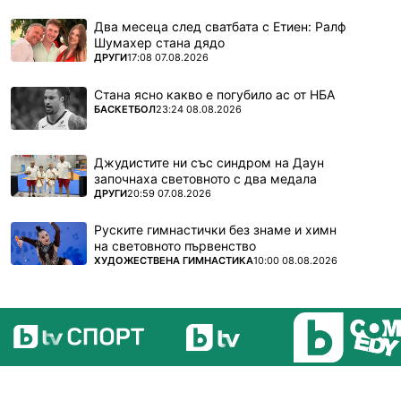
Два месеца след сватбата с Етиен: Ралф
Шумахер стана дядо
ПОВЕЧЕ ОТ
ДРУГИ
17:08 07.08.2026
Стана ясно какво е погубило ас от НБА
ПОВЕЧЕ ОТ
БАСКЕТБОЛ
23:24 08.08.2026
Джудистите ни със синдром на Даун
започнаха световното с два медала
ПОВЕЧЕ ОТ
ДРУГИ
20:59 07.08.2026
Руските гимнастички без знаме и химн
на световното първенство
ПОВЕЧЕ ОТ
ХУДОЖЕСТВЕНА ГИМНАСТИКА
10:00 08.08.2026