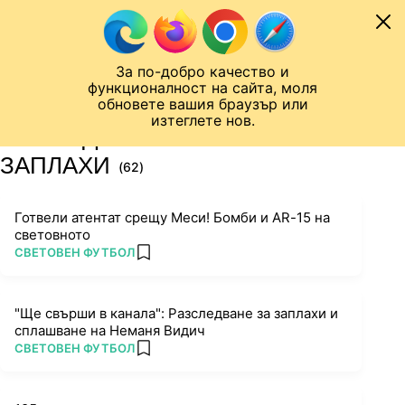
Към съдържанието
МОБИЛ
За по-добро качество и
Шампионска лига
Лига Европа
Лига на Конференциите
функционалност на сайта, моля
ЧАЛО
ТАГ
обновете вашия браузър или
изтеглете нов.
ПОСЛЕДНИ НОВИНИ ЗА
ЗАПЛАХИ
(62)
Готвели атентат срещу Меси! Бомби и AR-15 на
световното
ПОВЕЧЕ ОТ
СВЕТОВЕН ФУТБОЛ
add favorites
"Ще свърши в канала": Разследване за заплахи и
сплашване на Нeманя Видич
ПОВЕЧЕ ОТ
СВЕТОВЕН ФУТБОЛ
add favorites