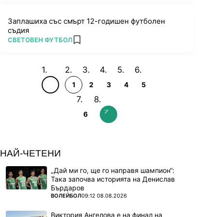
Заплашиха със смърт 12-годишен футболен
съдия
ПОВЕЧЕ ОТ
СВЕТОВЕН ФУТБОЛ
add favorites
1
2
3
4
5
6
НАЙ-ЧЕТЕНИ
„Дай ми го, ще го направя шампион“:
Така започва историята на Денислав
Бърдаров
ПОВЕЧЕ ОТ
ВОЛЕЙБОЛ
09:12 08.08.2026
Виктория Ангелова е на финал на