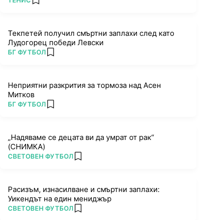
ТЕНИС
add favorites
Текпетей получил смъртни заплахи след като
Лудогорец победи Левски
ПОВЕЧЕ ОТ
БГ ФУТБОЛ
add favorites
Неприятни разкрития за тормоза над Асен
Митков
ПОВЕЧЕ ОТ
БГ ФУТБОЛ
add favorites
„Надяваме се децата ви да умрат от рак“
(СНИМКА)
ПОВЕЧЕ ОТ
СВЕТОВЕН ФУТБОЛ
add favorites
Расизъм, изнасилване и смъртни заплахи:
Уикендът на един мениджър
ПОВЕЧЕ ОТ
СВЕТОВЕН ФУТБОЛ
add favorites