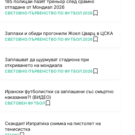
185 полицаи пазят треньор след срамно
отпадане от Мондиал 2026
ПОВЕЧЕ ОТ
СВЕТОВНО ПЪРВЕНСТВО ПО ФУТБОЛ 2026
add favorites
Заплахи и обиди прогонили Жоел Цварц в ЦСКА
ПОВЕЧЕ ОТ
СВЕТОВНО ПЪРВЕНСТВО ПО ФУТБОЛ 2026
add favorites
Заплашват да щурмуват стадиона при
откриването на мондиала
ПОВЕЧЕ ОТ
СВЕТОВНО ПЪРВЕНСТВО ПО ФУТБОЛ 2026
add favorites
Ирански футболистки са заплашени със смъртно
наказание?! (ВИДЕО)
ПОВЕЧЕ ОТ
СВЕТОВЕН ФУТБОЛ
add favorites
Скандал! Изпратиха снимка на пистолет на
тенисистка
ПОВЕЧЕ ОТ