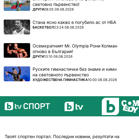
световно първенство!
ПОВЕЧЕ ОТ
ДРУГИ
08:05 09.08.2026
Стана ясно какво е погубило ас от НБА
ПОВЕЧЕ ОТ
БАСКЕТБОЛ
23:24 08.08.2026
Осемкратният Mr. Olympia Рони Колман
отново в България!
ПОВЕЧЕ ОТ
ДРУГИ
13:10 09.08.2026
Руските гимнастички без знаме и химн
на световното първенство
ПОВЕЧЕ ОТ
ХУДОЖЕСТВЕНА ГИМНАСТИКА
10:00 08.08.2026
Твоят спортен портал. Последни новини, резултати на