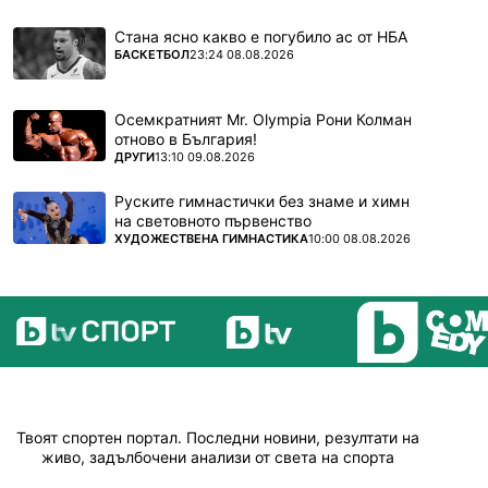
Стана ясно какво е погубило ас от НБА
ПОВЕЧЕ ОТ
БАСКЕТБОЛ
23:24 08.08.2026
Осемкратният Mr. Olympia Рони Колман
отново в България!
ПОВЕЧЕ ОТ
ДРУГИ
13:10 09.08.2026
Руските гимнастички без знаме и химн
на световното първенство
ПОВЕЧЕ ОТ
ХУДОЖЕСТВЕНА ГИМНАСТИКА
10:00 08.08.2026
Твоят спортен портал. Последни новини, резултати на
живо, задълбочени анализи от света на спорта