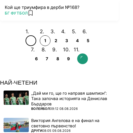
Кой ще триумфира в дерби №168?
ПОВЕЧЕ ОТ
БГ ФУТБОЛ
add favorites
1
2
3
4
5
6
7
8
9
НАЙ-ЧЕТЕНИ
„Дай ми го, ще го направя шампион“:
Така започва историята на Денислав
Бърдаров
ПОВЕЧЕ ОТ
ВОЛЕЙБОЛ
09:12 08.08.2026
Виктория Ангелова е на финал на
световно първенство!
ПОВЕЧЕ ОТ
ДРУГИ
08:05 09.08.2026