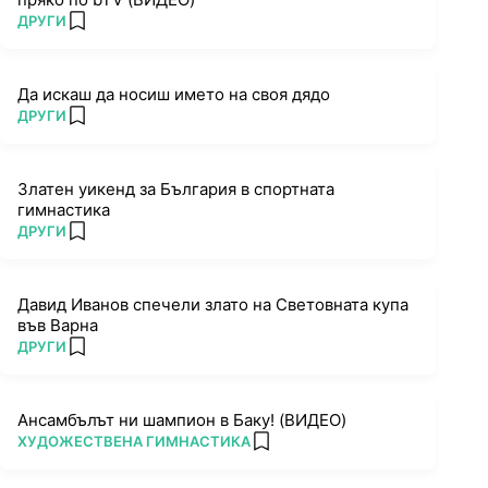
ПОВЕЧЕ ОТ
ДРУГИ
add favorites
Да искаш да носиш името на своя дядо
ПОВЕЧЕ ОТ
ДРУГИ
add favorites
Златен уикенд за България в спортната
гимнастика
ПОВЕЧЕ ОТ
ДРУГИ
add favorites
Давид Иванов спечели злато на Световната купа
във Варна
ПОВЕЧЕ ОТ
ДРУГИ
add favorites
Ансамбълът ни шампион в Баку! (ВИДЕО)
ПОВЕЧЕ ОТ
ХУДОЖЕСТВЕНА ГИМНАСТИКА
add favorites