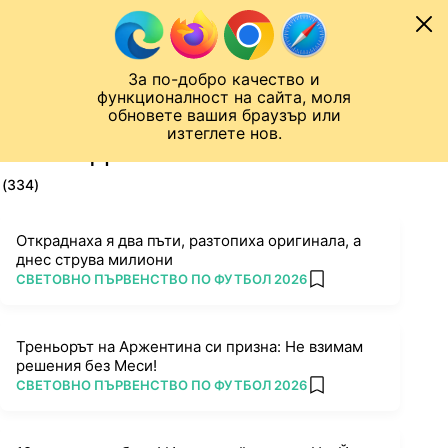
Към съдържанието
МОБИЛ
За по-добро качество и
Шампионска лига
Лига Европа
Лига на Конференциите
функционалност на сайта, моля
ЧАЛО
ТАГ
обновете вашия браузър или
изтеглете нов.
ПОСЛЕДНИ НОВИНИ ЗА ЗЛАТО
(334)
Откраднаха я два пъти, разтопиха оригинала, а
днес струва милиони
ПОВЕЧЕ ОТ
СВЕТОВНО ПЪРВЕНСТВО ПО ФУТБОЛ 2026
add favorites
Треньорът на Аржентина си призна: Не взимам
решения без Меси!
ПОВЕЧЕ ОТ
СВЕТОВНО ПЪРВЕНСТВО ПО ФУТБОЛ 2026
add favorites