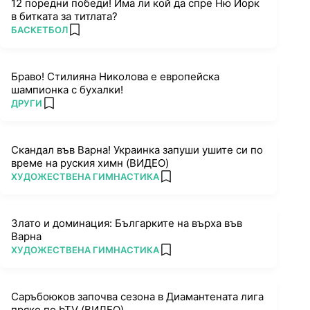
12 поредни победи! Има ли кой да спре Ню Йорк
в битката за титлата?
ПОВЕЧЕ ОТ
БАСКЕТБОЛ
add favorites
Браво! Стилияна Николова е европейска
шампионка с бухалки!
ПОВЕЧЕ ОТ
ДРУГИ
add favorites
Скандал във Варна! Украинка запуши ушите си по
време на руския химн (ВИДЕО)
ПОВЕЧЕ ОТ
ХУДОЖЕСТВЕНА ГИМНАСТИКА
add favorites
Злато и доминация: Българките на върха във
Варна
ПОВЕЧЕ ОТ
ХУДОЖЕСТВЕНА ГИМНАСТИКА
add favorites
Саръбоюков започва сезона в Диамантената лига
пряко по bTV (ВИДЕО)