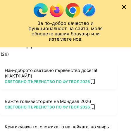
Към съдържанието
МОБИЛ
За по-добро качество и
Шампионска лига
Лига Европа
Лига на Конференциите
функционалност на сайта, моля
ЧАЛО
ТАГ
обновете вашия браузър или
изтеглете нов.
ПОСЛЕДНИ НОВИНИ ЗА ИРАК
(26)
Най-доброто световно първенство досега!
(ФАКТФАЙЛ)
ПОВЕЧЕ ОТ
СВЕТОВНО ПЪРВЕНСТВО ПО ФУТБОЛ 2026
add favorites
Вижте голмайсторите на Мондиал 2026
ПОВЕЧЕ ОТ
СВЕТОВНО ПЪРВЕНСТВО ПО ФУТБОЛ 2026
add favorites
Критикуваха го, сложиха го на пейката, но звярът