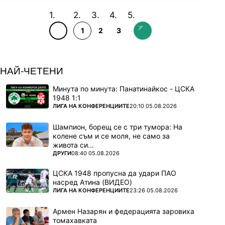
1
2
3
НАЙ-ЧЕТЕНИ
Минута по минута: Панатинайкос - ЦСКА
1948 1:1
ПОВЕЧЕ ОТ
ЛИГА НА КОНФЕРЕНЦИИТЕ
20:10 05.08.2026
Шампион, борещ се с три тумора: На
колене съм и се моля, не само за
живота си...
ПОВЕЧЕ ОТ
ДРУГИ
08:40 05.08.2026
ЦСКА 1948 пропусна да удари ПАО
насред Атина (ВИДЕО)
ПОВЕЧЕ ОТ
ЛИГА НА КОНФЕРЕНЦИИТЕ
23:26 05.08.2026
Армен Назарян и федерацията заровиха
томахавката