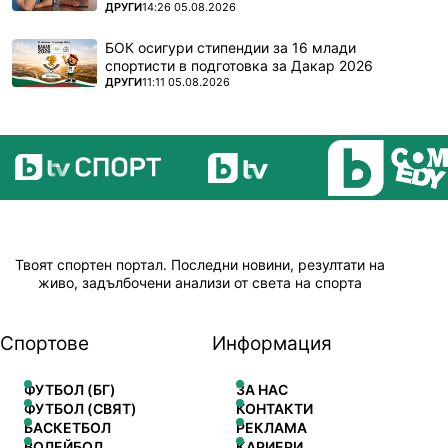
ПОВЕЧЕ ОТ
ДРУГИ
14:26 05.08.2026
БОК осигури стипендии за 16 млади
спортисти в подготовка за Дакар 2026
ПОВЕЧЕ ОТ
ДРУГИ
11:11 05.08.2026
Твоят спортен портал. Последни новини, резултати на
живо, задълбочени анализи от света на спорта
Спортове
Информация
ФУТБОЛ (БГ)
ЗА НАС
ФУТБОЛ (СВЯТ)
КОНТАКТИ
БАСКЕТБОЛ
РЕКЛАМА
ВОЛЕЙБОЛ
КАРИЕРИ