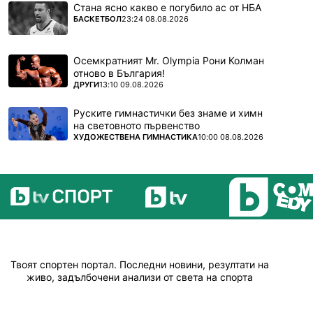
Стана ясно какво е погубило ас от НБА
ПОВЕЧЕ ОТ
БАСКЕТБОЛ
23:24 08.08.2026
Осемкратният Mr. Olympia Рони Колман
отново в България!
ПОВЕЧЕ ОТ
ДРУГИ
13:10 09.08.2026
Руските гимнастички без знаме и химн
на световното първенство
ПОВЕЧЕ ОТ
ХУДОЖЕСТВЕНА ГИМНАСТИКА
10:00 08.08.2026
Твоят спортен портал. Последни новини, резултати на
живо, задълбочени анализи от света на спорта