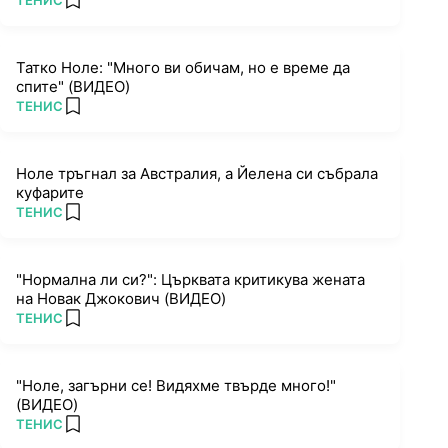
ТЕНИС
add favorites
Татко Ноле: "Много ви обичам, но е време да
спите" (ВИДЕО)
ПОВЕЧЕ ОТ
ТЕНИС
add favorites
Ноле тръгнал за Австралия, а Йелена си събрала
куфарите
ПОВЕЧЕ ОТ
ТЕНИС
add favorites
"Нормална ли си?": Църквата критикува жената
на Новак Джокович (ВИДЕО)
ПОВЕЧЕ ОТ
ТЕНИС
add favorites
"Ноле, загърни се! Видяхме твърде много!"
(ВИДЕО)
ПОВЕЧЕ ОТ
ТЕНИС
add favorites