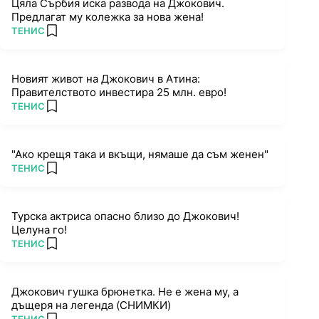
Цяла Сърбия иска развода на Джокович.
Предлагат му колежка за нова жена!
ПОВЕЧЕ ОТ
ТЕНИС
add favorites
Новият живот на Джокович в Атина:
Правителството инвестира 25 млн. евро!
ПОВЕЧЕ ОТ
ТЕНИС
add favorites
"Ако крещя така и вкъщи, нямаше да съм женен"
ПОВЕЧЕ ОТ
ТЕНИС
add favorites
Турска актриса опасно близо до Джокович!
Целуна го!
ПОВЕЧЕ ОТ
ТЕНИС
add favorites
Джокович гушка брюнетка. Не е жена му, а
дъщеря на легенда (СНИМКИ)
ПОВЕЧЕ ОТ