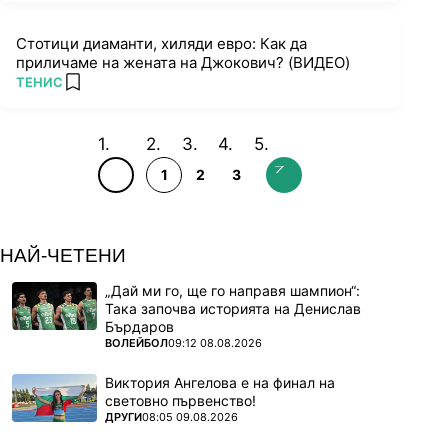
Стотици диаманти, хиляди евро: Как да
приличаме на жената на Джокович? (ВИДЕО)
ПОВЕЧЕ ОТ
ТЕНИС
add favorites
1
2
3
НАЙ-ЧЕТЕНИ
„Дай ми го, ще го направя шампион“:
Така започва историята на Денислав
Бърдаров
ПОВЕЧЕ ОТ
ВОЛЕЙБОЛ
09:12 08.08.2026
Виктория Ангелова е на финал на
световно първенство!
ПОВЕЧЕ ОТ
ДРУГИ
08:05 09.08.2026