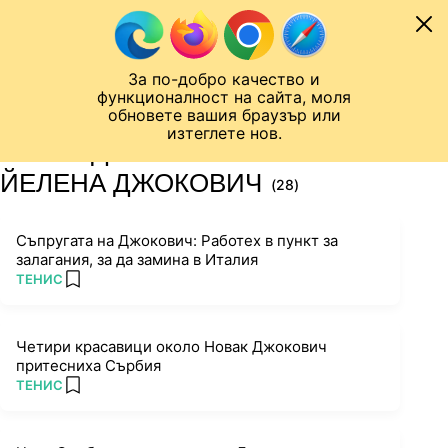
Към съдържанието
МОБИЛ
За по-добро качество и
Шампионска лига
Лига Европа
Лига на Конференциите
функционалност на сайта, моля
ЧАЛО
ТАГ
обновете вашия браузър или
изтеглете нов.
ПОСЛЕДНИ НОВИНИ ЗА
ЙЕЛЕНА ДЖОКОВИЧ
(28)
Съпругата на Джокович: Работех в пункт за
залагания, за да замина в Италия
ПОВЕЧЕ ОТ
ТЕНИС
add favorites
Четири красавици около Новак Джокович
притесниха Сърбия
ПОВЕЧЕ ОТ
ТЕНИС
add favorites